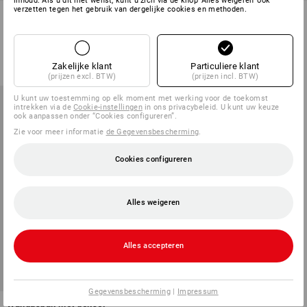
inhoud. Als u dit niet wenst, kunt u zich via de knop 'Alles weigeren' ook
verzetten tegen het gebruik van dergelijke cookies en methoden.
Asbak Diabola
Wandasbak
4
kleuren
1
kleur
v.a.
€ 102,73
v.a.
€ 74,90
Zakelijke klant
Particuliere klant
(incl. BTW) v.a. 2 stuks
(incl. BTW) v.a. 2 stuks
(prijzen excl. BTW)
(prijzen incl. BTW)
U kunt uw toestemming op elk moment met werking voor de toekomst
intrekken via de
Cookie-instellingen
in ons privacybeleid. U kunt uw keuze
ook aanpassen onder “Cookies configureren”.
Zie voor meer informatie
de Gegevensbescherming
.
Cookies configureren
Alles weigeren
Alles accepteren
Gegevensbescherming
|
Impressum
Wandasbak met deksel