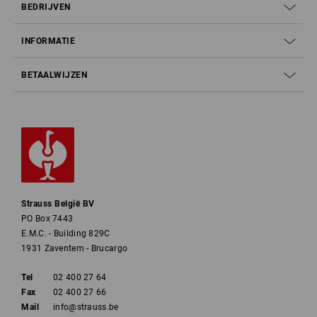
BEDRIJVEN
INFORMATIE
BETAALWIJZEN
Strauss België BV
PO Box 7443
E.M.C. - Building 829C
1931 Zaventem - Brucargo
Tel
02 400 27 64
Fax
02 400 27 66
Mail
info@strauss.be