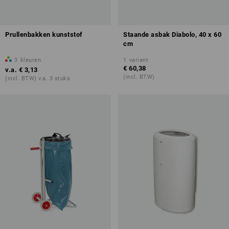
Prullenbakken kunststof
Staande asbak Diabolo, 40 x 60
cm
3
kleuren
1
variant
€ 60,38
v.a.
€ 3,13
(incl. BTW)
(incl. BTW) v.a. 3 stuks