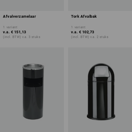
Afvalverzamelaar
Tork Afvalbak
1
variant
1
variant
v.a.
€ 151,13
v.a.
€ 102,73
(incl. BTW) v.a. 3 stuks
(incl. BTW) v.a. 2 stuks