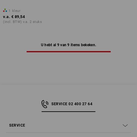
1
kleur
v.a.
€ 89,54
(incl. BTW) v.a. 2 stuks
U hebt al 9 van 9 items bekeken.
SERVICE 02 400 27 64
SERVICE