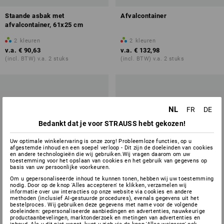
Staande asbak met
Afvalcontainer
afvalcontainer, 61x25 cm
2
kleuren
2
kleuren
v.a.
€ 90,63
v.a.
€ 132,98
(incl. BTW) v.a. 2 stuks
(incl. BTW) v.a. 2 stuks
NL
FR
DE
Bedankt dat je voor STRAUSS hebt gekozen!
Uw optimale winkelervaring is onze zorg! Probleemloze functies, op u
afgestemde inhoud en een soepel verloop - Dit zijn de doeleinden van cookies
en andere technologieën die wij gebruiken.Wij vragen daarom om uw
toestemming voor het opslaan van cookies en het gebruik van gegevens op
basis van uw persoonlijke voorkeuren.
Om u gepersonaliseerde inhoud te kunnen tonen, hebben wij uw toestemming
nodig. Door op de knop 'Alles accepteren' te klikken, verzamelen wij
informatie over uw interacties op onze website via cookies en andere
methoden (inclusief AI-gestuurde procedures), evenals gegevens uit het
bestelproces. Wij gebruiken deze gegevens met name voor de volgende
doeleinden: gepersonaliseerde aanbiedingen en advertenties, nauwkeurige
productaanbevelingen, marktonderzoek en metingen van advertenties en