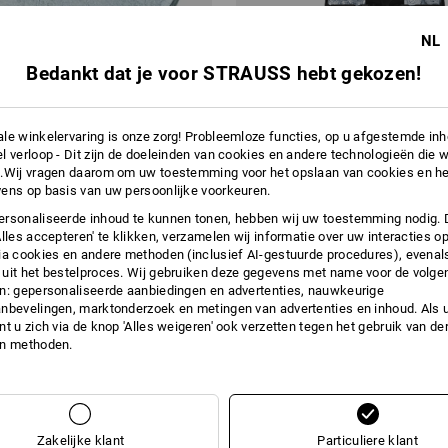
NL
Bedankt dat je voor STRAUSS hebt gekozen!
le winkelervaring is onze zorg! Probleemloze functies, op u afgestemde in
l verloop - Dit zijn de doeleinden van cookies en andere technologieën die w
.Wij vragen daarom om uw toestemming voor het opslaan van cookies en he
ens op basis van uw persoonlijke voorkeuren.
N 440 Model R
Onderlegringen DIN 9021 STRAU
rsonaliseerde inhoud te kunnen tonen, hebben wij uw toestemming nodig. 
Alles accepteren' te klikken, verzamelen wij informatie over uw interacties o
ia cookies en andere methoden (inclusief AI-gestuurde procedures), evenal
v.a.
€ 24,08
uit het bestelproces. Wij gebruiken deze gegevens met name voor de volge
.a. 3 pakken
7
uitvoeringen
(incl. BTW) v.a. 6 sets
n: gepersonaliseerde aanbiedingen en advertenties, nauwkeurige
nbevelingen, marktonderzoek en metingen van advertenties en inhoud. Als u 
t u zich via de knop 'Alles weigeren' ook verzetten tegen het gebruik van der
U hebt al 4 van 4 items bekeken.
en methoden.
Zakelijke klant
Particuliere klant