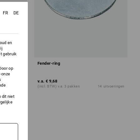
FR
DE
houd en
ij
t gebruik
SSbox mini
Fender-ring
Door op
p onze
s
v.a.
€ 9,68
nde
1
variant
(incl. BTW) v.a. 3 pakken
14
uitvoeringen
dit niet
gelijke