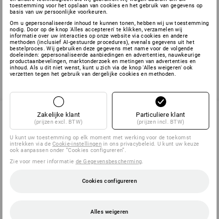
wederpartij worden verhaald. Strauss kan dan nakoming van
toestemming voor het opslaan van cookies en het gebruik van gegevens op
haar verplichtingen opschorten of de overeenkomst bij brief
basis van uw persoonlijke voorkeuren.
ontbinden.
Om u gepersonaliseerde inhoud te kunnen tonen, hebben wij uw toestemming
nodig. Door op de knop 'Alles accepteren' te klikken, verzamelen wij
Bij vragen staan wij gaarne tot uw beschikking op
informatie over uw interacties op onze website via cookies en andere
methoden (inclusief AI-gestuurde procedures), evenals gegevens uit het
info@strauss.be
bestelproces. Wij gebruiken deze gegevens met name voor de volgende
doeleinden: gepersonaliseerde aanbiedingen en advertenties, nauwkeurige
productaanbevelingen, marktonderzoek en metingen van advertenties en
inhoud. Als u dit niet wenst, kunt u zich via de knop 'Alles weigeren' ook
verzetten tegen het gebruik van dergelijke cookies en methoden.
terug
Zakelijke klant
Particuliere klant
(prijzen excl. BTW)
(prijzen incl. BTW)
SERVICE 02 400 27 64
U kunt uw toestemming op elk moment met werking voor de toekomst
intrekken via de
Cookie-instellingen
in ons privacybeleid. U kunt uw keuze
ook aanpassen onder “Cookies configureren”.
Zie voor meer informatie
de Gegevensbescherming
.
SERVICE
Cookies configureren
BEDRIJVEN
Alles weigeren
INFORMATIE