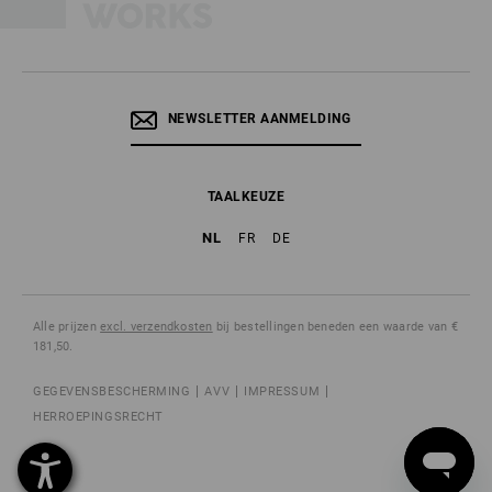
NEWSLETTER AANMELDING
TAALKEUZE
NL
FR
DE
Alle prijzen
excl. verzendkosten
bij bestellingen beneden een waarde van €
181,50.
GEGEVENSBESCHERMING
AVV
IMPRESSUM
HERROEPINGSRECHT