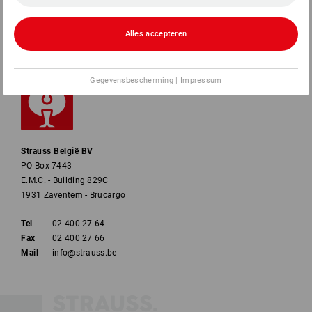
BETAALWIJZEN
Alles accepteren
Gegevensbescherming
|
Impressum
Strauss België BV
PO Box 7443
E.M.C. - Building 829C
1931 Zaventem - Brucargo
Tel
02 400 27 64
Fax
02 400 27 66
Mail
info@strauss.be