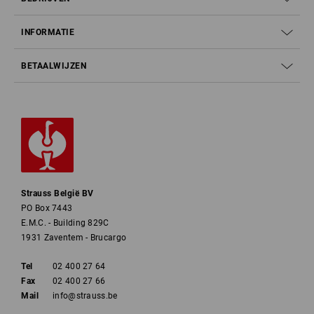
INFORMATIE
BETAALWIJZEN
Strauss België BV
PO Box 7443
E.M.C. - Building 829C
1931 Zaventem - Brucargo
Tel
02 400 27 64
Fax
02 400 27 66
Mail
info@strauss.be