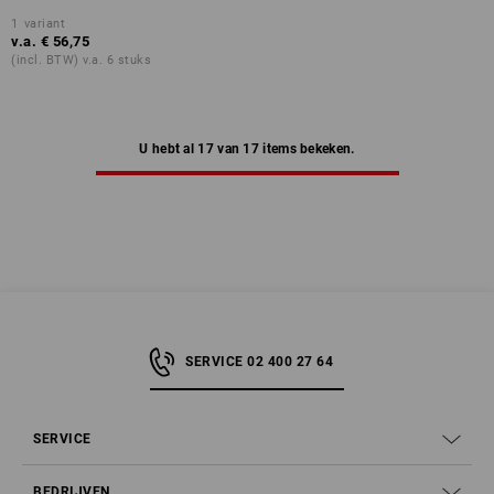
1
variant
v.a.
€ 56,75
(incl. BTW) v.a. 6 stuks
U hebt al 17 van 17 items bekeken.
SERVICE 02 400 27 64
SERVICE
BEDRIJVEN