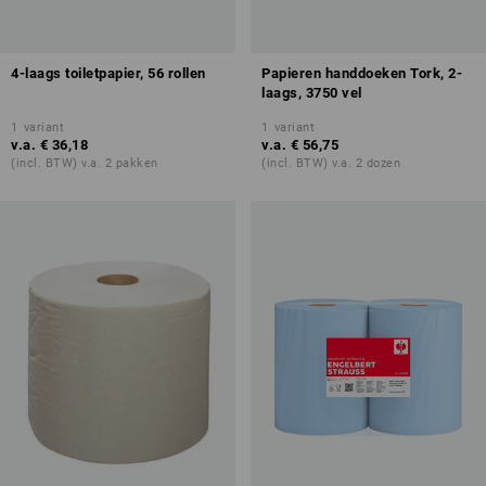
4-laags toiletpapier, 56 rollen
Papieren handdoeken Tork, 2-
laags, 3750 vel
1
variant
1
variant
v.a.
€ 36,18
v.a.
€ 56,75
(incl. BTW) v.a. 2 pakken
(incl. BTW) v.a. 2 dozen