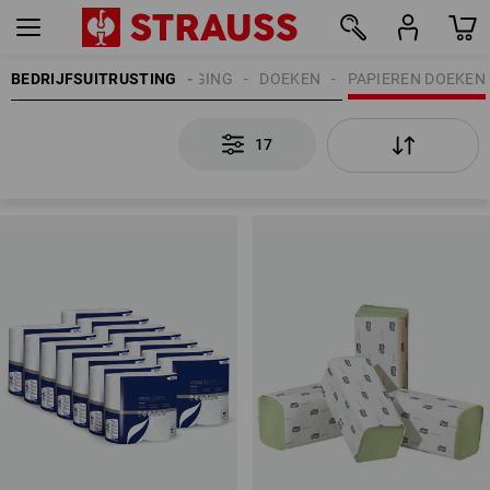
BEDRIJFSUITRUSTING
REINIGING
DOEKEN
PAPIEREN DOEKEN
17
17