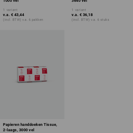
1000 vel
3640 vel
1
variant
1
variant
v.a.
€ 43,44
v.a.
€ 36,18
(incl. BTW) v.a. 6 pakken
(incl. BTW) v.a. 6 stuks
Papieren handdoeken Tissue,
2-laags, 3000 vel