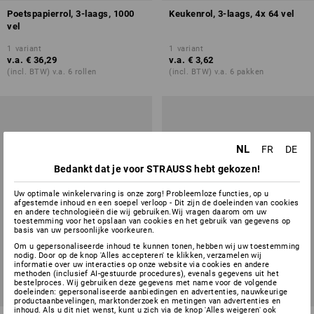
Poetspapierrol, 3-laags, 1000
Keukenrol, 3-laags, 4x 64 vel
vel
1
variant
1
variant
v.a.
€ 36,29
v.a.
€ 3,62
(incl. BTW) v.a. 6 rollen
(incl. BTW) v.a. 6 pakken
NL
FR
DE
Bedankt dat je voor STRAUSS hebt gekozen!
Uw optimale winkelervaring is onze zorg! Probleemloze functies, op u
afgestemde inhoud en een soepel verloop - Dit zijn de doeleinden van cookies
en andere technologieën die wij gebruiken.Wij vragen daarom om uw
toestemming voor het opslaan van cookies en het gebruik van gegevens op
basis van uw persoonlijke voorkeuren.
Om u gepersonaliseerde inhoud te kunnen tonen, hebben wij uw toestemming
nodig. Door op de knop 'Alles accepteren' te klikken, verzamelen wij
informatie over uw interacties op onze website via cookies en andere
methoden (inclusief AI-gestuurde procedures), evenals gegevens uit het
bestelproces. Wij gebruiken deze gegevens met name voor de volgende
doeleinden: gepersonaliseerde aanbiedingen en advertenties, nauwkeurige
productaanbevelingen, marktonderzoek en metingen van advertenties en
inhoud. Als u dit niet wenst, kunt u zich via de knop 'Alles weigeren' ook