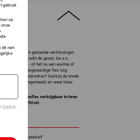
t gebruik
Door op
p onze
s
nde
dit niet
agen, aangenaam gekoelde verfrissingen
gelijke
ste moment verkwikt de geest. De e.s.
ecte temperatuur - of het nu een warme of
 maat past de hoogwaardige fles nog
luut lekvrij. Uitgedronken? Dankzij de brede
ndomdraai schoongemaakt en weer klaar
sche e.s. thermosfles verkrijgbaar in twee
van 500 ml of 750 ml.
de
Cookie-
HRIJVING
andige rvs-isolatiekolf