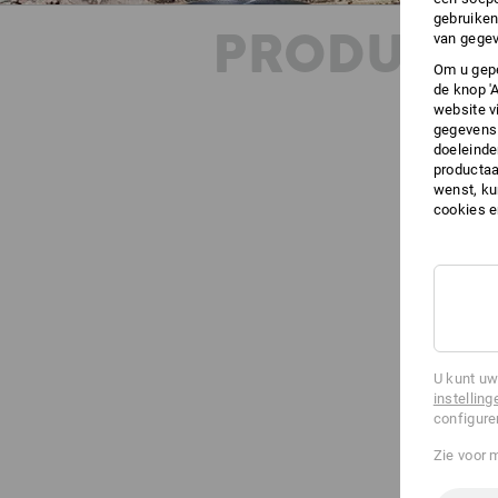
gebruiken
PRODUKT 
van gegev
Om u gepe
de knop '
website v
gegevens 
doeleinde
productaa
wenst, kun
cookies 
U kunt uw
instelling
configure
Zie voor 