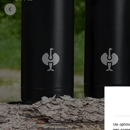
Uw optima
een soepe