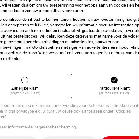
.Wij vragen daarom om uw toestemming voor het opslaan van cookies en he
INFO
ens op basis van uw persoonlijke voorkeuren.
rsonaliseerde inhoud te kunnen tonen, hebben wij uw toestemming nodig. 
Alles accepteren' te klikken, verzamelen wij informatie over uw interacties o
ia cookies en andere methoden (inclusief AI-gestuurde procedures), evenal
uit het bestelproces. Wij gebruiken deze gegevens met name voor de volge
Voor de perfecte drinkervaring
n: gepersonaliseerde aanbiedingen en advertenties, nauwkeurige
Warm en koud
nbevelingen, marktonderzoek en metingen van advertenties en inhoud. Als u 
Dampende thee of koffie op koude d
t u zich via de knop 'Alles weigeren' ook verzetten tegen het gebruik van der
hoogzomer: de juiste drank op het jui
en methoden.
thermosfles zorgt altijd voor de perf
koude drank is. Dankzij de compacte
steeds in kleine bagage en is hij abso
opening is de thermosfles in een ha
voor gebruik.
Zakelijke klant
Particuliere klant
(prijzen excl. BTW)
(prijzen incl. BTW)
Afhankelijk van de dorst is de prakti
verschillende maten: met een inhoud 
 toestemming op elk moment met werking voor de toekomst intrekken via 
en
in ons privacybeleid. U kunt uw keuze ook aanpassen onder “Cookies
ren”.
BESC
meer informatie
de Gegevensbescherming
.
robuuste drinkfles met dubbelw