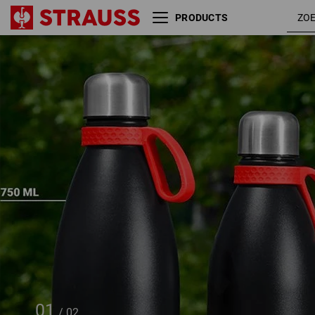
PRODUCTS
e.s. thermosfles
500 ml
01
/
02