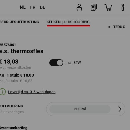
NL
FR
DE
stuk
BEDRIJFSUITRUSTING
KEUKEN | HUISHOUDING
<   
TERUG
#
5576061
e.s. thermosfles
€ 18,03
incl. BTW
excl. verzendkosten
v.a. 1 stuk:
€ 18,03
v.a. 3 stuks:
€ 16,82
Levertijd ca. 3-5 werkdagen
UITVOERING
500 ml
2 uitvoeringen
Kwantumkorting