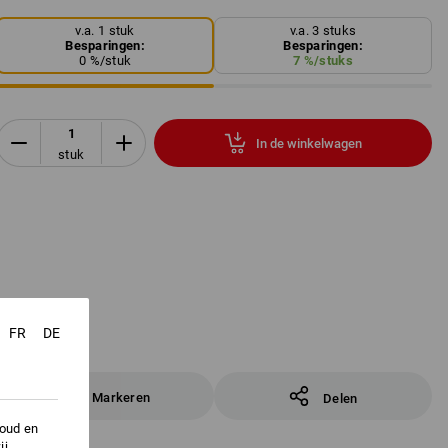
v.a. 1 stuk
v.a. 3 stuks
Besparingen:
Besparingen:
0
%/
stuk
7
%/
stuks
In de winkelwagen
stuk
FR
DE
Markeren
Delen
houd en
ij