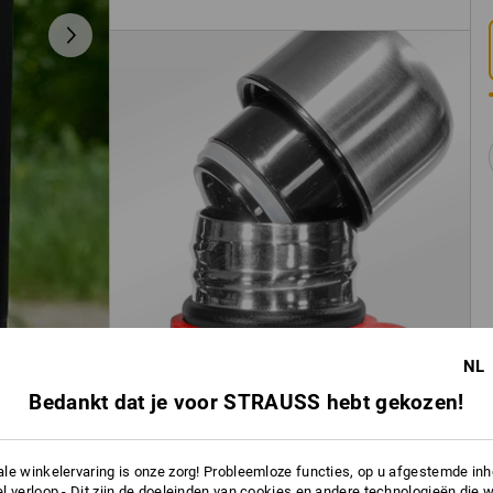
NL
Bedankt dat je voor STRAUSS hebt gekozen!
le winkelervaring is onze zorg! Probleemloze functies, op u afgestemde in
l verloop - Dit zijn de doeleinden van cookies en andere technologieën die w