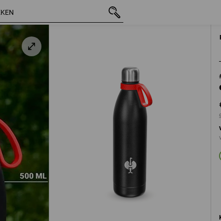
incl. BTW
€ 18,03
excl. verzendkosten