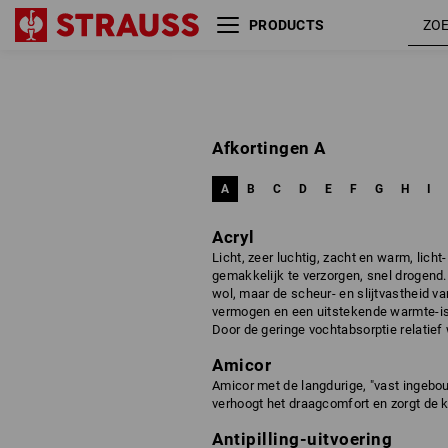
PRODUCTS
Afkortingen A
A
B
C
D
E
F
G
H
I
Acryl
Licht, zeer luchtig, zacht en warm, licht
gemakkelijk te verzorgen, snel drogend.
wol, maar de scheur- en slijtvastheid va
vermogen en een uitstekende warmte-isol
Door de geringe vochtabsorptie relatief 
Amicor
Amicor met de langdurige, "vast ingebo
verhoogt het draagcomfort en zorgt de k
Antipilling-uitvoering