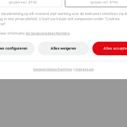
(prijzen excl. BTW)
(prijzen incl. BTW)
 toestemming op elk moment met werking voor de toekomst intrekken via 
en
in ons privacybeleid. U kunt uw keuze ook aanpassen onder “Cookies
ren”.
meer informatie
de Gegevensbescherming
.
es configureren
Alles weigeren
Alles accepte
Gegevensbescherming
|
Impressum