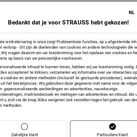
en voorkomt pilling in het textiel. Pilling ontstaat door wrijving van het
artjes uitsteken, die vervolgens met elkaar verknoopt raken en vervilten.
NL
Bedankt dat je voor STRAUSS hebt gekozen!
r kwaliteitsbepaling waarbij een dichtheidswaarde van minimaal 1,5 is
n.
le winkelervaring is onze zorg! Probleemloze functies, op u afgestemde in
l verloop - Dit zijn de doeleinden van cookies en andere technologieën die w
.Wij vragen daarom om uw toestemming voor het opslaan van cookies en he
ens op basis van uw persoonlijke voorkeuren.
rsonaliseerde inhoud te kunnen tonen, hebben wij uw toestemming nodig. 
Alles accepteren' te klikken, verzamelen wij informatie over uw interacties o
ia cookies en andere methoden (inclusief AI-gestuurde procedures), evenal
uit het bestelproces. Wij gebruiken deze gegevens met name voor de volge
n: gepersonaliseerde aanbiedingen en advertenties, nauwkeurige
nbevelingen, marktonderzoek en metingen van advertenties en inhoud. Als u 
t u zich via de knop 'Alles weigeren' ook verzetten tegen het gebruik van der
en methoden.
Zakelijke klant
Particuliere klant