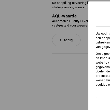
De antipilling-uitvoering bij kledingstukk
stof-oppervlak, waar altijd enkele wolha
AQL-waarde
Acceptable Quality Level = methode voo
vastgesteld voor wegwerphandschoene
Uw optima
een soepe
terug
gebruiken
van gegev
Om u gepe
de knop '
website v
gegevens 
doeleinde
productaa
wenst, kun
cookies 