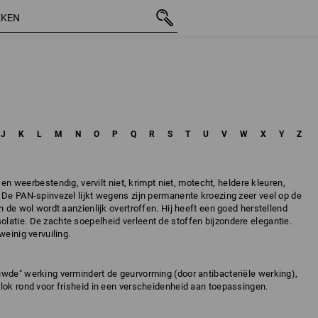
J
K
L
M
N
O
P
Q
R
S
T
U
V
W
X
Y
Z
- en weerbestendig, vervilt niet, krimpt niet, motecht, heldere kleuren,
 De PAN-spinvezel lijkt wegens zijn permanente kroezing zeer veel op de
n de wol wordt aanzienlijk overtroffen. Hij heeft een goed herstellend
atie. De zachte soepelheid verleent de stoffen bijzondere elegantie.
weinig vervuiling.
uwde" werking vermindert de geurvorming (door antibacteriële werking),
lok rond voor frisheid in een verscheidenheid aan toepassingen.