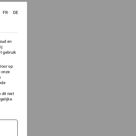
FR
DE
houd en
ij
t gebruik
Door op
p onze
s
nde
dit niet
gelijke