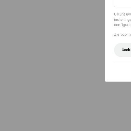
U kunt uw
instelling
configure
Zie voor 
Cooki