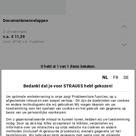
Documentenenveloppen
2
uitvoeringen
v.a.
€ 11,39
(incl. BTW) v.a. 4 pakken
U hebt al 1 van 1 items bekeken.
NL
FR
DE
Bedankt dat je voor STRAUSS hebt gekozen!
Uw optimale winkelervaring is onze zorg! Probleemloze functies, op u
afgestemde inhoud en een soepel verloop - Dit zijn de doeleinden van cookies
en andere technologieën die wij gebruiken.Wij vragen daarom om uw
toestemming voor het opslaan van cookies en het gebruik van gegevens op
basis van uw persoonlijke voorkeuren.
Om u gepersonaliseerde inhoud te kunnen tonen, hebben wij uw toestemming
nodig. Door op de knop 'Alles accepteren' te klikken, verzamelen wij
SERVICE 02 400 27 64
informatie over uw interacties op onze website via cookies en andere
methoden (inclusief AI-gestuurde procedures), evenals gegevens uit het
bestelproces. Wij gebruiken deze gegevens met name voor de volgende