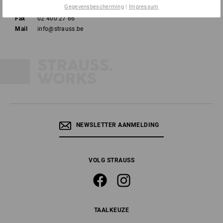
Gegevensbescherming
|
Impressum
Tel
02 400 27 64
Fax
02 400 27 66
Mail
info@strauss.be
NEWSLETTER AANMELDING
VOLG STRAUSS
TAALKEUZE