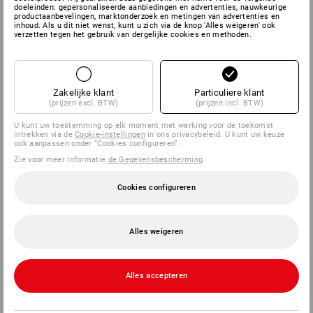
doeleinden: gepersonaliseerde aanbiedingen en advertenties, nauwkeurige
productaanbevelingen, marktonderzoek en metingen van advertenties en
SERVICE
inhoud. Als u dit niet wenst, kunt u zich via de knop 'Alles weigeren' ook
verzetten tegen het gebruik van dergelijke cookies en methoden.
BEDRIJVEN
INFORMATIE
Zakelijke klant
Particuliere klant
(prijzen excl. BTW)
(prijzen incl. BTW)
BETAALWIJZEN
U kunt uw toestemming op elk moment met werking voor de toekomst
intrekken via de
Cookie-instellingen
in ons privacybeleid. U kunt uw keuze
ook aanpassen onder “Cookies configureren”.
Zie voor meer informatie
de Gegevensbescherming
.
Cookies configureren
Alles weigeren
Strauss België BV
PO Box 7443
Alles accepteren
E.M.C. - Building 829C
1931 Zaventem - Brucargo