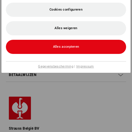
Cookies configureren
SERVICE 02 400 27 64
Alles weigeren
SERVICE
BEDRIJVEN
Alles accepteren
INFORMATIE
Gegevensbescherming
|
Impressum
BETAALWIJZEN
Strauss België BV