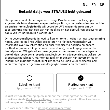
NL
FR
DE
Verzenden
Bedankt dat je voor STRAUSS hebt gekozen!
Uw optimale winkelervaring is onze zorg! Probleemloze functies, op u
afgestemde inhoud en een soepel verloop - Dit zijn de doeleinden van cookies
en andere technologieën die wij gebruiken.Wij vragen daarom om uw
toestemming voor het opslaan van cookies en het gebruik van gegevens op
basis van uw persoonlijke voorkeuren.
Newsletter opzeggen
Om u gepersonaliseerde inhoud te kunnen tonen, hebben wij uw toestemming
nodig. Door op de knop 'Alles accepteren' te klikken, verzamelen wij
informatie over uw interacties op onze website via cookies en andere
Wilt u de Strauss nieuwsbrief niet meer ontvangen? Gebruik
methoden (inclusief AI-gestuurde procedures), evenals gegevens uit het
dan de afmeldlink onderaan een ontvangen nieuwsbrief om u
bestelproces. Wij gebruiken deze gegevens met name voor de volgende
doeleinden: gepersonaliseerde aanbiedingen en advertenties, nauwkeurige
af te melden.
productaanbevelingen, marktonderzoek en metingen van advertenties en
inhoud. Als u dit niet wenst, kunt u zich via de knop 'Alles weigeren' ook
verzetten tegen het gebruik van dergelijke cookies en methoden.
Zakelijke klant
Particuliere klant
(prijzen excl. BTW)
(prijzen incl. BTW)
U kunt uw toestemming op elk moment met werking voor de toekomst
intrekken via de
Cookie-instellingen
in ons privacybeleid. U kunt uw keuze
ook aanpassen onder “Cookies configureren”.
Zie voor meer informatie
de Gegevensbescherming
.