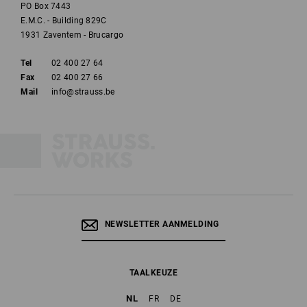
PO Box 7443
E.M.C. - Building 829C
1931 Zaventem - Brucargo
Tel
02 400 27 64
Fax
02 400 27 66
Mail
info@strauss.be
NEWSLETTER AANMELDING
TAALKEUZE
NL
FR
DE