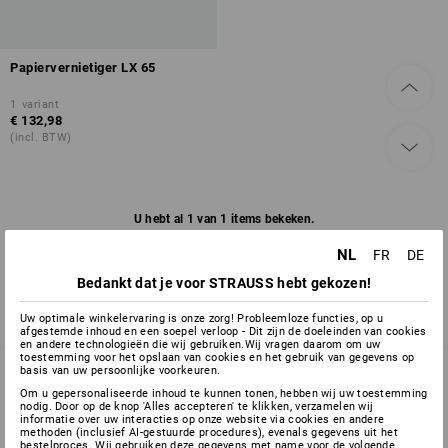
Papiervernietiger LX 65
1
variant
€ 132,98
(incl. BTW)
U hebt al 1 van 1 items bekeken.
NL
FR
DE
Bedankt dat je voor STRAUSS hebt gekozen!
Uw optimale winkelervaring is onze zorg! Probleemloze functies, op u
afgestemde inhoud en een soepel verloop - Dit zijn de doeleinden van cookies
en andere technologieën die wij gebruiken.Wij vragen daarom om uw
toestemming voor het opslaan van cookies en het gebruik van gegevens op
basis van uw persoonlijke voorkeuren.
Om u gepersonaliseerde inhoud te kunnen tonen, hebben wij uw toestemming
nodig. Door op de knop 'Alles accepteren' te klikken, verzamelen wij
SERVICE 02 400 27 64
informatie over uw interacties op onze website via cookies en andere
methoden (inclusief AI-gestuurde procedures), evenals gegevens uit het
bestelproces. Wij gebruiken deze gegevens met name voor de volgende