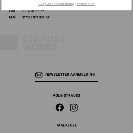
Gegevensbescherming
|
Impressum
Tel
02 400 27 64
Fax
02 400 27 66
Mail
info@strauss.be
NEWSLETTER AANMELDING
VOLG STRAUSS
TAALKEUZE