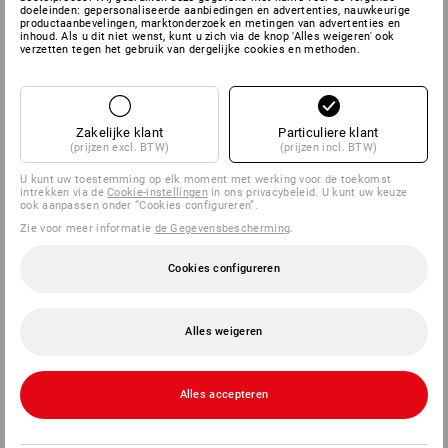
doeleinden: gepersonaliseerde aanbiedingen en advertenties, nauwkeurige
productaanbevelingen, marktonderzoek en metingen van advertenties en
SERVICE
inhoud. Als u dit niet wenst, kunt u zich via de knop 'Alles weigeren' ook
verzetten tegen het gebruik van dergelijke cookies en methoden.
BEDRIJVEN
INFORMATIE
Zakelijke klant
Particuliere klant
(prijzen excl. BTW)
(prijzen incl. BTW)
BETAALWIJZEN
U kunt uw toestemming op elk moment met werking voor de toekomst
intrekken via de
Cookie-instellingen
in ons privacybeleid. U kunt uw keuze
ook aanpassen onder “Cookies configureren”.
Zie voor meer informatie
de Gegevensbescherming
.
Cookies configureren
Alles weigeren
Strauss België BV
PO Box 7443
Alles accepteren
E.M.C. - Building 829C
1931 Zaventem - Brucargo