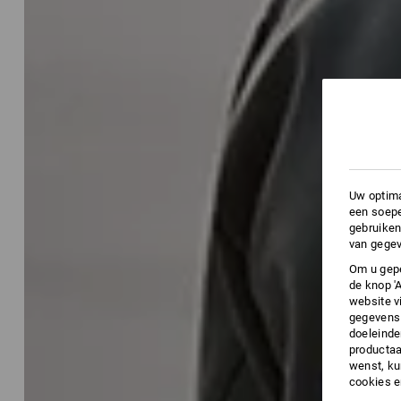
Uw optima
een soepe
gebruiken
van gegev
Om u gepe
de knop '
website v
gegevens 
doeleinde
productaa
wenst, kun
cookies 