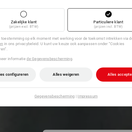
Zakelijke klant
Particuliere klant
(prijzen excl. BTW)
(prijzen incl. BTW)
 toestemming op elk moment met werking voor de toekomst intrekken via 
en
in ons privacybeleid. U kunt uw keuze ook aanpassen onder “Cookies
ren”.
meer informatie
de Gegevensbescherming
.
es configureren
Alles weigeren
Alles accepte
Gegevensbescherming
|
Impressum