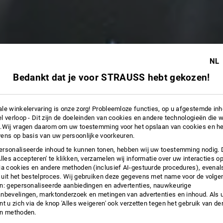
NL
Bedankt dat je voor STRAUSS hebt gekozen!
le winkelervaring is onze zorg! Probleemloze functies, op u afgestemde in
l verloop - Dit zijn de doeleinden van cookies en andere technologieën die w
.Wij vragen daarom om uw toestemming voor het opslaan van cookies en he
ens op basis van uw persoonlijke voorkeuren.
rsonaliseerde inhoud te kunnen tonen, hebben wij uw toestemming nodig. 
Alles accepteren' te klikken, verzamelen wij informatie over uw interacties o
ia cookies en andere methoden (inclusief AI-gestuurde procedures), evenal
uit het bestelproces. Wij gebruiken deze gegevens met name voor de volge
n: gepersonaliseerde aanbiedingen en advertenties, nauwkeurige
nbevelingen, marktonderzoek en metingen van advertenties en inhoud. Als u 
t u zich via de knop 'Alles weigeren' ook verzetten tegen het gebruik van der
en methoden.