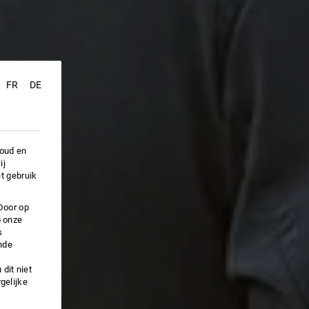
FR
DE
houd en
ij
t gebruik
Door op
p onze
s
nde
dit niet
gelijke