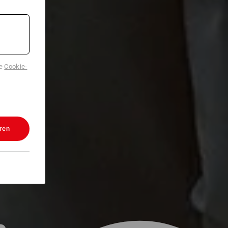
de
Cookie-
ren