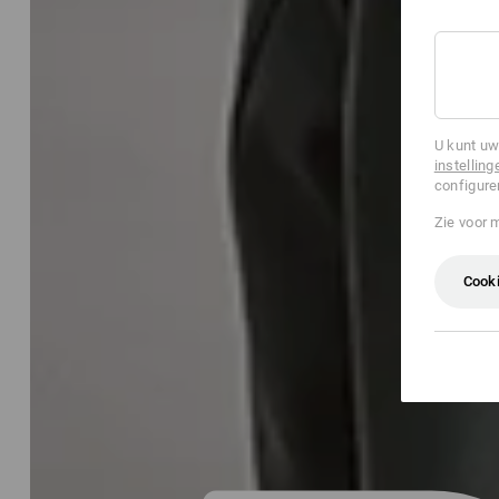
U kunt uw
instelling
configure
Zie voor 
Cooki