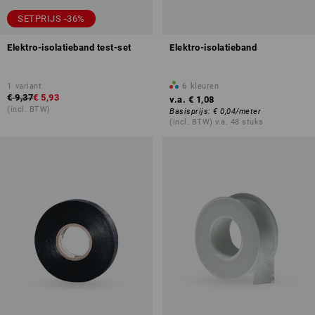
SETPRIJS -36%
Elektro-isolatieband test-set
Elektro-isolatieband
1
variant
6
kleuren
€ 9,37
€ 5,93
v.a.
€ 1,08
(incl. BTW)
Basisprijs
:
€ 0,04
/
meter
(incl. BTW) v.a. 48 stuks