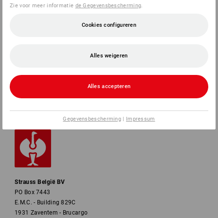
Zie voor meer informatie
de Gegevensbescherming
.
SERVICE
Cookies configureren
BEDRIJVEN
Alles weigeren
INFORMATIE
Alles accepteren
BETAALWIJZEN
Gegevensbescherming
|
Impressum
Strauss België BV
PO Box 7443
E.M.C. - Building 829C
1931 Zaventem - Brucargo