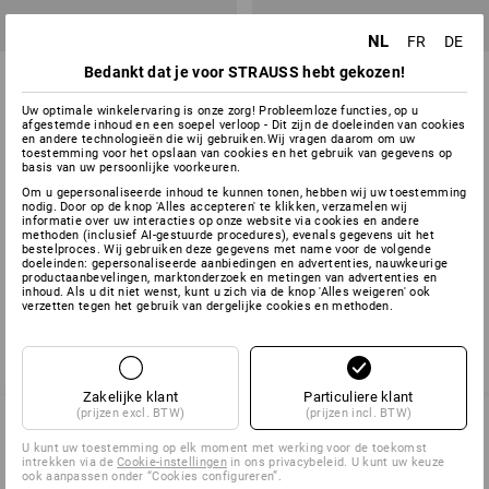
NL
FR
DE
Bedankt dat je voor STRAUSS hebt gekozen!
Afdichttape PIB
Schroefdraad-afdichttape
Uw optimale winkelervaring is onze zorg! Probleemloze functies, op u
afgestemde inhoud en een soepel verloop - Dit zijn de doeleinden van cookies
1
variant
1
variant
en andere technologieën die wij gebruiken.Wij vragen daarom om uw
v.a.
€ 4,46
v.a.
€ 1,32
toestemming voor het opslaan van cookies en het gebruik van gegevens op
Basisprijs
:
€ 0,45
/
meter
(incl. BTW) v.a. 10 stuks
basis van uw persoonlijke voorkeuren.
(incl. BTW) v.a. 24 stuks
Om u gepersonaliseerde inhoud te kunnen tonen, hebben wij uw toestemming
nodig. Door op de knop 'Alles accepteren' te klikken, verzamelen wij
informatie over uw interacties op onze website via cookies en andere
methoden (inclusief AI-gestuurde procedures), evenals gegevens uit het
bestelproces. Wij gebruiken deze gegevens met name voor de volgende
U hebt al 4 van 4 items bekeken.
doeleinden: gepersonaliseerde aanbiedingen en advertenties, nauwkeurige
productaanbevelingen, marktonderzoek en metingen van advertenties en
inhoud. Als u dit niet wenst, kunt u zich via de knop 'Alles weigeren' ook
verzetten tegen het gebruik van dergelijke cookies en methoden.
Zakelijke klant
Particuliere klant
(prijzen excl. BTW)
(prijzen incl. BTW)
U kunt uw toestemming op elk moment met werking voor de toekomst
intrekken via de
Cookie-instellingen
in ons privacybeleid. U kunt uw keuze
SERVICE 02 400 27 64
ook aanpassen onder “Cookies configureren”.