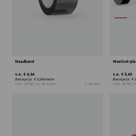
Naadband
Weefsel-pl
v.a.
€ 4,34
v.a.
€ 5,43
Basisprijs
:
€ 0,04
/
meter
Basisprijs
:
€ 
(incl. BTW) v.a. 36 stuks
1
variant
(incl. BTW) v.