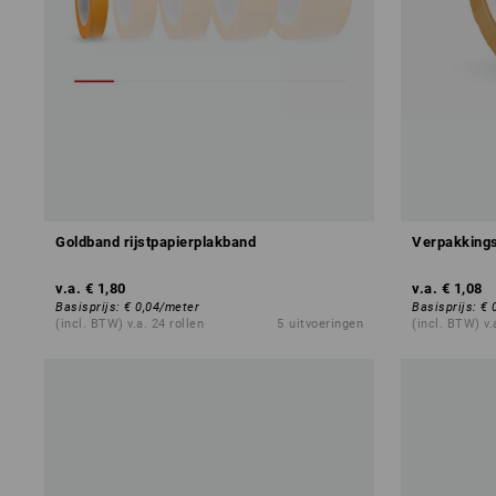
Goldband rijstpapierplakband
Verpakking
v.a.
€ 1,80
v.a.
€ 1,08
Basisprijs
:
€ 0,04
/
meter
Basisprijs
:
€ 
(incl. BTW) v.a. 24 rollen
5
uitvoeringen
(incl. BTW) v.