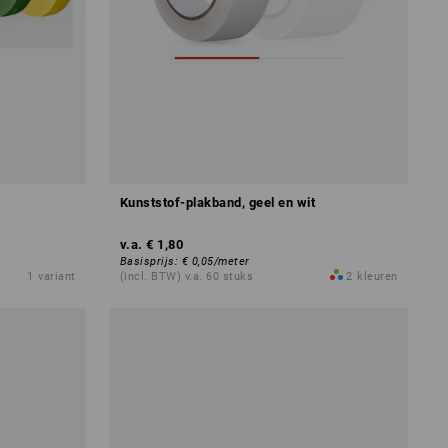
Kunststof-plakband, geel en wit
v.a.
€ 1,80
Basisprijs
:
€ 0,05
/
meter
1
variant
(incl. BTW) v.a. 60 stuks
2
kleuren