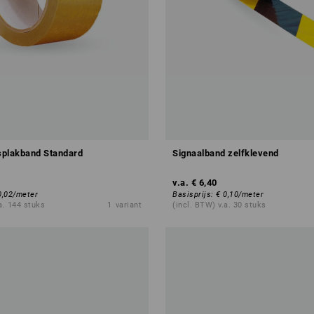
splakband Standard
Signaalband zelfklevend
v.a.
€ 6,40
0,02
/
meter
Basisprijs
:
€ 0,10
/
meter
a. 144 stuks
1
variant
(incl. BTW) v.a. 30 stuks