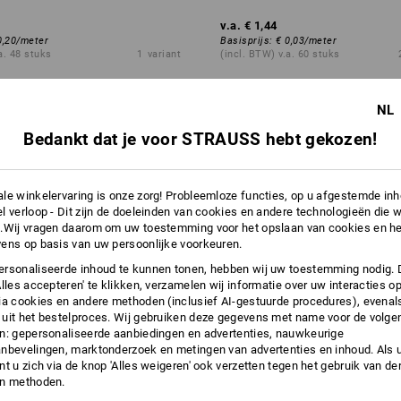
v.a.
€ 1,44
0,20
/
meter
Basisprijs
:
€ 0,03
/
meter
a. 48 stuks
1
variant
(incl. BTW) v.a. 60 stuks
NL
Bedankt dat je voor STRAUSS hebt gekozen!
le winkelervaring is onze zorg! Probleemloze functies, op u afgestemde in
l verloop - Dit zijn de doeleinden van cookies en andere technologieën die w
.Wij vragen daarom om uw toestemming voor het opslaan van cookies en he
ens op basis van uw persoonlijke voorkeuren.
rsonaliseerde inhoud te kunnen tonen, hebben wij uw toestemming nodig. 
Alles accepteren' te klikken, verzamelen wij informatie over uw interacties o
ia cookies en andere methoden (inclusief AI-gestuurde procedures), evenal
uit het bestelproces. Wij gebruiken deze gegevens met name voor de volge
n: gepersonaliseerde aanbiedingen en advertenties, nauwkeurige
nbevelingen, marktonderzoek en metingen van advertenties en inhoud. Als u 
t u zich via de knop 'Alles weigeren' ook verzetten tegen het gebruik van der
en methoden.