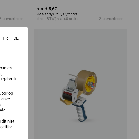
v.a.
€ 5,67
Basisprijs
:
€ 0,11
/
meter
2
uitvoeringen
(incl. BTW) v.a. 60 stuks
2
uitvoeringen
FR
DE
houd en
ij
t gebruik
Door op
p onze
s
nde
dit niet
gelijke