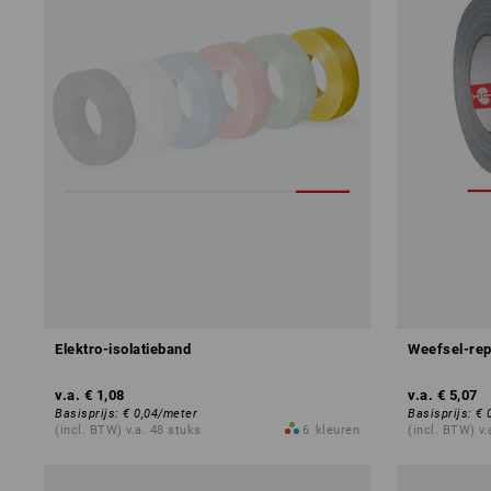
Elektro-isolatieband
Weefsel-rep
v.a.
€ 1,08
v.a.
€ 5,07
Basisprijs
:
€ 0,04
/
meter
Basisprijs
:
€ 
(incl. BTW) v.a. 48 stuks
6
kleuren
(incl. BTW) v.