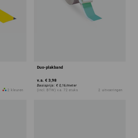
Duo-plakband
v.a.
€ 3,98
Basisprijs
:
€ 0,16
/
meter
2
kleuren
(incl. BTW) v.a. 72 stuks
2
uitvoeringen