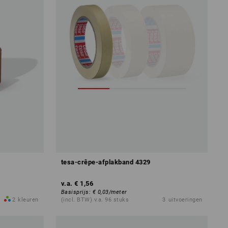
tesa-crêpe-afplakband 4329
v.a.
€ 1,56
Basisprijs
:
€ 0,03
/
meter
2
kleuren
(incl. BTW) v.a. 96 stuks
3
uitvoeringen