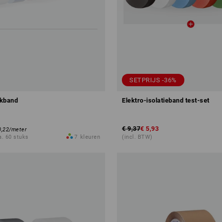
SETPRIJS -36%
akband
Elektro-isolatieband test-set
€ 9,37
€ 5,93
0,22
/
meter
a. 60 stuks
7
kleuren
(incl. BTW)