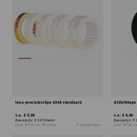
tesa-precisiecrêpe 4344 standaard
Afdichttape
v.a.
€ 3,38
v.a.
€ 4,46
Basisprijs
:
€ 0,07
/
meter
Basisprijs
:
€ 
(incl. BTW) v.a. 48 stuks
5
uitvoeringen
(incl. BTW) v.