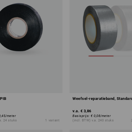
 PIB
Weefsel-reparatieband, Standar
v.a.
€ 3,86
0,45
/
meter
Basisprijs
:
€ 0,08
/
meter
a. 24 stuks
1
variant
(incl. BTW) v.a. 240 stuks