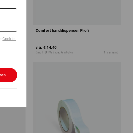
Comfort handdispenser Profi
de
Cookie-
v.a.
€ 14,40
1
variant
(incl. BTW) v.a. 6 stuks
1
variant
ren