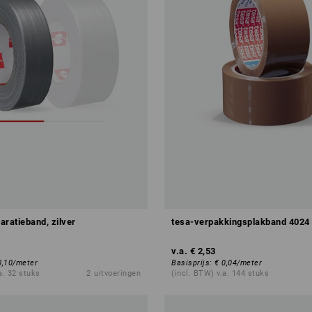
aratieband, zilver
tesa-verpakkingsplakband 4024
v.a.
€ 2,53
0,10
/
meter
Basisprijs
:
€ 0,04
/
meter
a. 32 stuks
2
uitvoeringen
(incl. BTW) v.a. 144 stuks