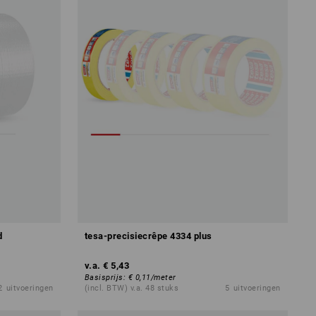
d
tesa-precisiecrêpe 4334 plus
v.a.
€ 5,43
Basisprijs
:
€ 0,11
/
meter
2
uitvoeringen
(incl. BTW) v.a. 48 stuks
5
uitvoeringen