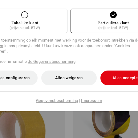
Zakelijke klant
Particuliere klant
(prijzen excl. BTW)
(prijzen incl. BTW)
ptape
tesa-weefselband 4662
 toestemming op elk moment met werking voor de toekomst intrekken via 
v.a.
€ 6,16
en
in ons privacybeleid. U kunt uw keuze ook aanpassen onder “Cookies
2,65
/
meter
Basisprijs
:
€ 0,12
/
meter
ren”.
a. 18 stuks
2
kleuren
(incl. BTW) v.a. 96 stuks
meer informatie
de Gegevensbescherming
.
es configureren
Alles weigeren
Alles accepte
Gegevensbescherming
|
Impressum