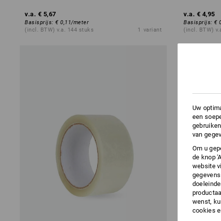
v.a.
€ 5,67
v.a.
€ 4,95
Basisprijs
:
€ 0,11
/
meter
Basisprijs
:
€ 
(incl. BTW) v.a. 144 stuks
1
variant
(incl. BTW) v.
Uw optima
een soepe
gebruiken
van gegev
Om u gepe
de knop '
website v
gegevens 
doeleinde
productaa
wenst, kun
cookies 