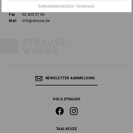
Gegevensbescherming
|
Impressum
Tel
02 400 27 64
Fax
02 400 27 66
Mail
info@strauss.be
NEWSLETTER AANMELDING
VOLG STRAUSS
TAALKEUZE