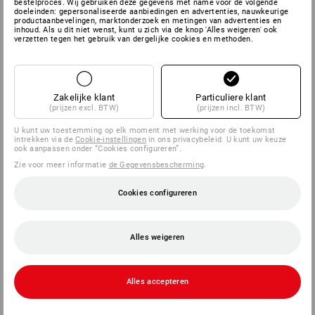
bestelproces. Wij gebruiken deze gegevens met name voor de volgende
doeleinden: gepersonaliseerde aanbiedingen en advertenties, nauwkeurige
productaanbevelingen, marktonderzoek en metingen van advertenties en
inhoud. Als u dit niet wenst, kunt u zich via de knop 'Alles weigeren' ook
SERVICE
verzetten tegen het gebruik van dergelijke cookies en methoden.
BEDRIJVEN
Zakelijke klant
Particuliere klant
INFORMATIE
(prijzen excl. BTW)
(prijzen incl. BTW)
U kunt uw toestemming op elk moment met werking voor de toekomst
BETAALWIJZEN
intrekken via de
Cookie-instellingen
in ons privacybeleid. U kunt uw keuze
ook aanpassen onder “Cookies configureren”.
Zie voor meer informatie
de Gegevensbescherming
.
Cookies configureren
Alles weigeren
Strauss België BV
PO Box 7443
Alles accepteren
E.M.C. - Building 829C
1931 Zaventem - Brucargo