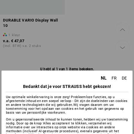
DURABLE VARIO Display Wall
10
1
kleur
v.a.
€ 47,07
(incl. BTW) v.a. 2 stuks
U hebt al 1 van 1 items bekeken.
NL
FR
DE
Bedankt dat je voor STRAUSS hebt gekozen!
Uw optimale winkelervaring is onze zorg! Probleemloze functies, op u
afgestemde inhoud en een soepel verloop - Dit zijn de doeleinden van cookies
en andere technologieën die wij gebruiken.Wij vragen daarom om uw
toestemming voor het opslaan van cookies en het gebruik van gegevens op
basis van uw persoonlijke voorkeuren.
Om u gepersonaliseerde inhoud te kunnen tonen, hebben wij uw toestemming
nodig. Door op de knop 'Alles accepteren' te klikken, verzamelen wij
SERVICE 02 400 27 64
informatie over uw interacties op onze website via cookies en andere
methoden (inclusief AI-gestuurde procedures), evenals gegevens uit het