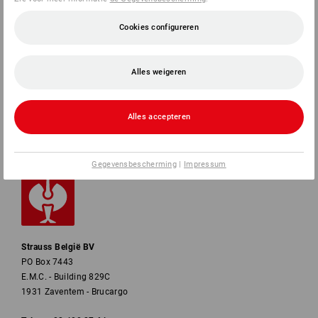
SERVICE
Cookies configureren
BEDRIJVEN
Alles weigeren
INFORMATIE
Alles accepteren
BETAALWIJZEN
Gegevensbescherming
|
Impressum
Strauss België BV
PO Box 7443
E.M.C. - Building 829C
1931 Zaventem - Brucargo