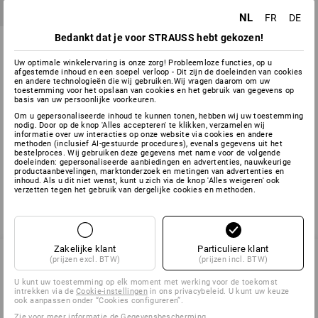
NL
FR
DE
Bedankt dat je voor STRAUSS hebt gekozen!
Sleutelhangers
Uw optimale winkelervaring is onze zorg! Probleemloze functies, op u
1
variant
afgestemde inhoud en een soepel verloop - Dit zijn de doeleinden van cookies
v.a.
€ 2,65
en andere technologieën die wij gebruiken.Wij vragen daarom om uw
(incl. BTW) v.a. 3 boxen
toestemming voor het opslaan van cookies en het gebruik van gegevens op
basis van uw persoonlijke voorkeuren.
Om u gepersonaliseerde inhoud te kunnen tonen, hebben wij uw toestemming
nodig. Door op de knop 'Alles accepteren' te klikken, verzamelen wij
informatie over uw interacties op onze website via cookies en andere
methoden (inclusief AI-gestuurde procedures), evenals gegevens uit het
U hebt al 3 van 3 items bekeken.
bestelproces. Wij gebruiken deze gegevens met name voor de volgende
doeleinden: gepersonaliseerde aanbiedingen en advertenties, nauwkeurige
productaanbevelingen, marktonderzoek en metingen van advertenties en
inhoud. Als u dit niet wenst, kunt u zich via de knop 'Alles weigeren' ook
verzetten tegen het gebruik van dergelijke cookies en methoden.
Zakelijke klant
Particuliere klant
(prijzen excl. BTW)
(prijzen incl. BTW)
U kunt uw toestemming op elk moment met werking voor de toekomst
SERVICE 02 400 27 64
intrekken via de
Cookie-instellingen
in ons privacybeleid. U kunt uw keuze
ook aanpassen onder “Cookies configureren”.
Zie voor meer informatie
de Gegevensbescherming
.