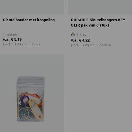
Sleutelhouder met koppeling
DURABLE Sleutelhangers KEY
CLIP, pak van 6 stuks
1
variant
1
kleur
v.a.
€ 5,19
v.a.
€ 4,22
(incl. BTW) v.a. 3 stuks
(incl. BTW) v.a. 2 pakken