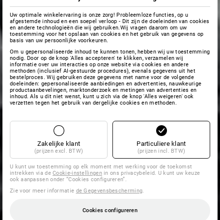
Uw optimale winkelervaring is onze zorg! Probleemloze functies, op u
afgestemde inhoud en een soepel verloop - Dit zijn de doeleinden van cookies
en andere technologieën die wij gebruiken.Wij vragen daarom om uw
toestemming voor het opslaan van cookies en het gebruik van gegevens op
basis van uw persoonlijke voorkeuren.
Om u gepersonaliseerde inhoud te kunnen tonen, hebben wij uw toestemming
nodig. Door op de knop 'Alles accepteren' te klikken, verzamelen wij
informatie over uw interacties op onze website via cookies en andere
methoden (inclusief AI-gestuurde procedures), evenals gegevens uit het
bestelproces. Wij gebruiken deze gegevens met name voor de volgende
doeleinden: gepersonaliseerde aanbiedingen en advertenties, nauwkeurige
productaanbevelingen, marktonderzoek en metingen van advertenties en
inhoud. Als u dit niet wenst, kunt u zich via de knop 'Alles weigeren' ook
verzetten tegen het gebruik van dergelijke cookies en methoden.
Zakelijke klant
Particuliere klant
(prijzen excl. BTW)
(prijzen incl. BTW)
U kunt uw toestemming op elk moment met werking voor de toekomst
intrekken via de
Cookie-instellingen
in ons privacybeleid. U kunt uw keuze
ook aanpassen onder “Cookies configureren”.
Zie voor meer informatie
de Gegevensbescherming
.
Cookies configureren