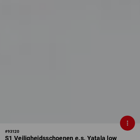
#
93120
S1 Veiligheidsschoenen e.s. Yatala low