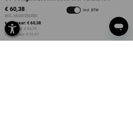
€ 60,38
incl. BTW
excl. verzendkosten
v.a. 1 paar:
€ 60,38
v.a. 3 paar:
€ 56,75
v.a. 10 paar:
€ 51,91
Levertijd ca. 3-5 werkdagen
KLEUR
MAAT
36
kiezen
kiezen
zwart
Kwantumkorting
v.a. 1 paar
v.a. 3 paar
v.a. 10 paar
Besparingen:
Besparingen:
Besparingen:
0
%/
paar
6
%/
paar
14
%/
paar