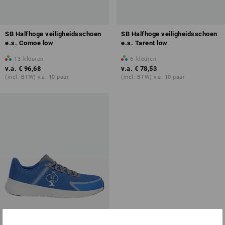
SB Halfhoge veiligheidsschoen
SB Halfhoge veiligheidsschoen
e.s. Comoe low
e.s. Tarent low
13
kleuren
6
kleuren
v.a.
€ 96,68
v.a.
€ 78,53
(incl. BTW) v.a. 10 paar
(incl. BTW) v.a. 10 paar