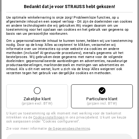
Bedankt dat je voor STRAUSS hebt gekozen!
SB veiligheidsschoenen e.s.
Uw optimale winkelervaring is onze zorg! Probleemloze functies, op u
afgestemde inhoud en een soepel verloop - Dit zijn de doeleinden van cookies
Taupo low
en andere technologieën die wij gebruiken.Wij vragen daarom om uw
toestemming voor het opslaan van cookies en het gebruik van gegevens op
2
kleuren
basis van uw persoonlijke voorkeuren.
v.a.
€ 78,53
Om u gepersonaliseerde inhoud te kunnen tonen, hebben wij uw toestemming
(incl. BTW) v.a. 10 paar
nodig. Door op de knop 'Alles accepteren' te klikken, verzamelen wij
informatie over uw interacties op onze website via cookies en andere
methoden (inclusief AI-gestuurde procedures), evenals gegevens uit het
bestelproces. Wij gebruiken deze gegevens met name voor de volgende
doeleinden: gepersonaliseerde aanbiedingen en advertenties, nauwkeurige
productaanbevelingen, marktonderzoek en metingen van advertenties en
U hebt al 3 van 3 items bekeken.
inhoud. Als u dit niet wenst, kunt u zich via de knop 'Alles weigeren' ook
verzetten tegen het gebruik van dergelijke cookies en methoden.
Zakelijke klant
Particuliere klant
(prijzen excl. BTW)
(prijzen incl. BTW)
U kunt uw toestemming op elk moment met werking voor de toekomst
intrekken via de
Cookie-instellingen
in ons privacybeleid. U kunt uw keuze
ook aanpassen onder “Cookies configureren”.
SERVICE 070 26 26 260
Zie voor meer informatie
de Gegevensbescherming
.