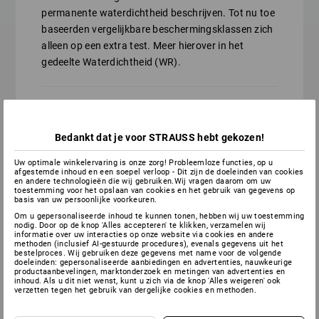
permanente waterdichtheid beschrijven. Tot nu toe
baseerden vergelijkbare beschermingsklassen zich
alleen op een extra test. Meer hierover in het
gedeelte Waterdichtheid (WR).
Zoals beschermingsklasse O2, maar
permanent waterdicht
Bedankt dat je voor STRAUSS hebt gekozen!
Uw optimale winkelervaring is onze zorg! Probleemloze functies, op u
afgestemde inhoud en een soepel verloop - Dit zijn de doeleinden van cookies
en andere technologieën die wij gebruiken.Wij vragen daarom om uw
toestemming voor het opslaan van cookies en het gebruik van gegevens op
Zoals beschermingsklasse S2, maar
basis van uw persoonlijke voorkeuren.
permanent waterdicht
Om u gepersonaliseerde inhoud te kunnen tonen, hebben wij uw toestemming
nodig. Door op de knop 'Alles accepteren' te klikken, verzamelen wij
informatie over uw interacties op onze website via cookies en andere
methoden (inclusief AI-gestuurde procedures), evenals gegevens uit het
bestelproces. Wij gebruiken deze gegevens met name voor de volgende
doeleinden: gepersonaliseerde aanbiedingen en advertenties, nauwkeurige
Zoals beschermingsklasse S3, maar
productaanbevelingen, marktonderzoek en metingen van advertenties en
permanent waterdicht
inhoud. Als u dit niet wenst, kunt u zich via de knop 'Alles weigeren' ook
verzetten tegen het gebruik van dergelijke cookies en methoden.