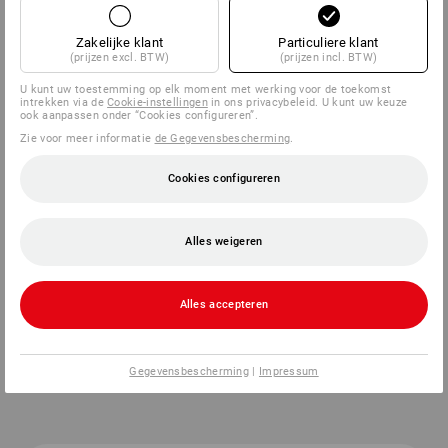
Zakelijke klant
Particuliere klant
(prijzen excl. BTW)
(prijzen incl. BTW)
Bovendien zijn er nieuwe sub-
U kunt uw toestemming op elk moment met werking voor de toekomst
intrekken via de
Cookie-instellingen
in ons privacybeleid. U kunt uw keuze
beschermingsklassen:
ook aanpassen onder “Cookies configureren”.
Zie voor meer informatie
de Gegevensbescherming
.
Deze geven de mate van ondoordringbaarheid
Cookies configureren
binnen de respectievelijke beschermingsklasse voor
veiligheidsschoenen aan. Meer hierover in het
gedeelte
Ondoordringbaarheid
.
Alles weigeren
Alles accepteren
OVERZICHT VAN DE
Gegevensbescherming
|
Impressum
BESCHERMINGSKLASSEN