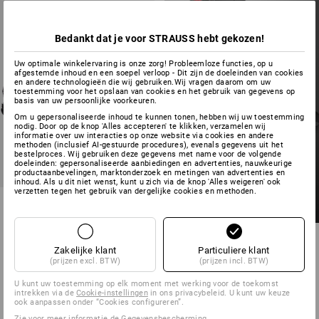
Bedankt dat je voor STRAUSS hebt gekozen!
Uw optimale winkelervaring is onze zorg! Probleemloze functies, op u
NOG STEEDS DE
afgestemde inhoud en een soepel verloop - Dit zijn de doeleinden van cookies
en andere technologieën die wij gebruiken.Wij vragen daarom om uw
JUISTE SCHOEN NIET
toestemming voor het opslaan van cookies en het gebruik van gegevens op
GEVONDEN?
basis van uw persoonlijke voorkeuren.
Om u gepersonaliseerde inhoud te kunnen tonen, hebben wij uw toestemming
nodig. Door op de knop 'Alles accepteren' te klikken, verzamelen wij
Schoenenzoeker
informatie over uw interacties op onze website via cookies en andere
methoden (inclusief AI-gestuurde procedures), evenals gegevens uit het
starten
bestelproces. Wij gebruiken deze gegevens met name voor de volgende
doeleinden: gepersonaliseerde aanbiedingen en advertenties, nauwkeurige
productaanbevelingen, marktonderzoek en metingen van advertenties en
inhoud. Als u dit niet wenst, kunt u zich via de knop 'Alles weigeren' ook
verzetten tegen het gebruik van dergelijke cookies en methoden.
S1P Veiligheidssandaal
Nürnberg
1
kleur
v.a.
€ 76,11
Zakelijke klant
Particuliere klant
(prijzen excl. BTW)
(prijzen incl. BTW)
(incl. BTW) v.a. 20 paar
U kunt uw toestemming op elk moment met werking voor de toekomst
intrekken via de
Cookie-instellingen
in ons privacybeleid. U kunt uw keuze
ook aanpassen onder “Cookies configureren”.
U hebt al 7 van 7 items bekeken.
Zie voor meer informatie
de Gegevensbescherming
.