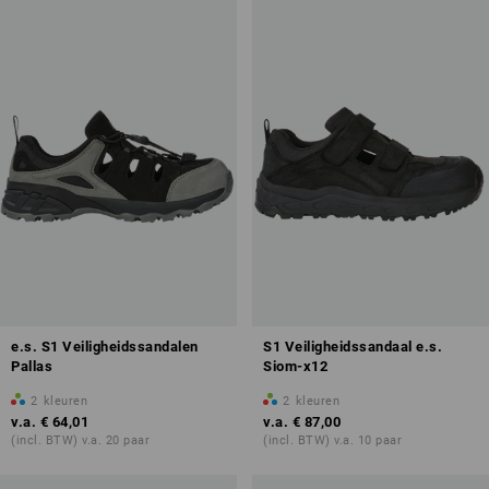
Veiligheidsneus
Brandstofbestendigheid van de zolen (FO)
Antistatische eigenschappen (A)
Overzicht van de beschermingklassen
e.s. S1 Veiligheidssandalen
S1 Veiligheidssandaal e.s.
Pallas
Siom-x12
ontdek meer over veiligheids- / werksandalen
2
kleuren
2
kleuren
v.a.
€ 64,01
v.a.
€ 87,00
(incl. BTW) v.a. 20 paar
(incl. BTW) v.a. 10 paar