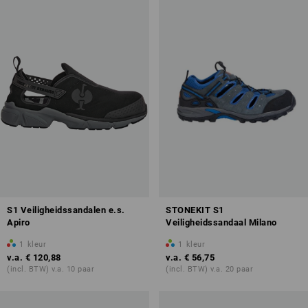
S1 Veiligheidssandalen e.s.
STONEKIT S1
Apiro
Veiligheidssandaal Milano
1
kleur
1
kleur
v.a.
€ 120,88
v.a.
€ 56,75
(incl. BTW) v.a. 10 paar
(incl. BTW) v.a. 20 paar