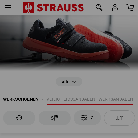
VEILIGHEIDSSANDALEN
Ademend & perfect gedempt
7
WERKSCHOENEN
VEILIGHEIDSSANDALEN | WERKSANDALEN
EN ISO 20345
7
Antislip
Gesloten hiel
Energie-absorberende vermogen in de hiel (E)