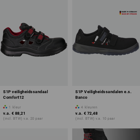
S1P veiligheidssandaal
S1P Veiligheidssandalen e.s.
Comfort12
Banco
1
kleur
4
kleuren
v.a.
€ 88,21
v.a.
€ 72,48
(incl. BTW) v.a. 20 paar
(incl. BTW) v.a. 10 paar