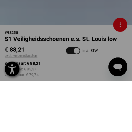
#
93250
S1 Veiligheidsschoenen e.s. St. Louis low
€ 88,21
incl. BTW
excl. verzendkosten
v.a. 1 paar:
€ 88,21
v.a. 3 paar:
€ 83,37
v.a. 10 paar:
€ 79,74
Levertijd ca. 3-5 werkdagen
KLEUR
MAAT
38
kiezen
kiezen
wit