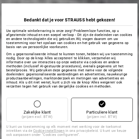
Bedankt dat je voor STRAUSS hebt gekozen!
Uw optimale winkelervaring is onze zorg! Probleemloze functies, op u
afgestemde inhoud en een soepel verloop - Dit zijn de doeleinden van cookies
en andere technologieën die wij gebruiken.Wij vragen daarom om uw
toestemming voor het opslaan van cookies en het gebruik van gegevens op
basis van uw persoonlijke voorkeuren.
Om u gepersonaliseerde inhoud te kunnen tonen, hebben wij uw toestemming
nodig. Door op de knop 'Alles accepteren' te klikken, verzamelen wij
informatie over uw interacties op onze website via cookies en andere
methoden (inclusief AI-gestuurde procedures), evenals gegevens uit het
bestelproces. Wij gebruiken deze gegevens met name voor de volgende
doeleinden: gepersonaliseerde aanbiedingen en advertenties, nauwkeurige
productaanbevelingen, marktonderzoek en metingen van advertenties en
inhoud. Als u dit niet wenst, kunt u zich via de knop 'Alles weigeren' ook
verzetten tegen het gebruik van dergelijke cookies en methoden.
Zakelijke klant
Particuliere klant
(prijzen excl. BTW)
(prijzen incl. BTW)
U kunt uw toestemming op elk moment met werking voor de toekomst
intrekken via de
Cookie-instellingen
in ons privacybeleid. U kunt uw keuze
ook aanpassen onder “Cookies configureren”.