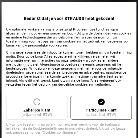
Bedankt dat je voor STRAUSS hebt gekozen!
Uw optimale winkelervaring is onze zorg! Probleemloze functies, op u
afgestemde inhoud en een soepel verloop - Dit zijn de doeleinden van cookies
en andere technologieën die wij gebruiken.Wij vragen daarom om uw
toestemming voor het opslaan van cookies en het gebruik van gegevens op
basis van uw persoonlijke voorkeuren.
Om u gepersonaliseerde inhoud te kunnen tonen, hebben wij uw toestemming
nodig. Door op de knop 'Alles accepteren' te klikken, verzamelen wij
informatie over uw interacties op onze website via cookies en andere
methoden (inclusief AI-gestuurde procedures), evenals gegevens uit het
bestelproces. Wij gebruiken deze gegevens met name voor de volgende
doeleinden: gepersonaliseerde aanbiedingen en advertenties, nauwkeurige
productaanbevelingen, marktonderzoek en metingen van advertenties en
inhoud. Als u dit niet wenst, kunt u zich via de knop 'Alles weigeren' ook
verzetten tegen het gebruik van dergelijke cookies en methoden.
Zakelijke klant
Particuliere klant
(prijzen excl. BTW)
(prijzen incl. BTW)
U kunt uw toestemming op elk moment met werking voor de toekomst
intrekken via de
Cookie-instellingen
in ons privacybeleid. U kunt uw keuze
ook aanpassen onder “Cookies configureren”.