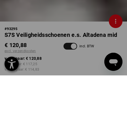
#
93295
S7S Veiligheidsschoenen e.s. Altadena mid
€ 120,88
incl. BTW
excl. verzendkosten
v.a. 1 paar:
€ 120,88
v.a. 3 paar:
€ 117,25
v.a. 10 paar:
€ 114,83
Levertijd ca. 3-5 werkdagen
KLEUR
MAAT
38
kiezen
kiezen
zwart