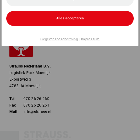
BETAALWIJZEN
Alles accepteren
Gegevensbescherming
|
Impressum
Strauss Nederland B.V.
Logistiek Park Moerdijk
Exportweg 3
4782 JA Moerdijk
Tel
070 26 26 260
Fax
070 26 26 261
Mail
info@strauss.nl