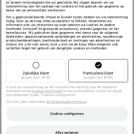
en andere technologieën die wij gebruiken.Wij vragen daarom om uw
toestemming voor het opslaan van cookies en het gebruik van gegevens op
basis van uw persoonlijke voorkeuren.
Om u gepersonaliseerde inhoud te kunnen tonen, hebben wij uw toestemming
nodig. Door op de knop 'Alles accepteren' te klikken, verzamelen wij
U hebt al 1 van 1 items bekeken.
informatie over uw interacties op onze website via cookies en andere
methoden (inclusief AI-gestuurde procedures), evenals gegevens uit het
bestelproces. Wij gebruiken deze gegevens met name voor de volgende
doeleinden: gepersonaliseerde aanbiedingen en advertenties, nauwkeurige
productaanbevelingen, marktonderzoek en metingen van advertenties en
inhoud. Als u dit niet wenst, kunt u zich via de knop 'Alles weigeren' ook
verzetten tegen het gebruik van dergelijke cookies en methoden.
Zakelijke klant
Particuliere klant
(prijzen excl. BTW)
(prijzen incl. BTW)
SERVICE 070 26 26 260
U kunt uw toestemming op elk moment met werking voor de toekomst
intrekken via de
Cookie-instellingen
in ons privacybeleid. U kunt uw keuze
ook aanpassen onder “Cookies configureren”.
SERVICE
Zie voor meer informatie
de Gegevensbescherming
.
Cookies configureren
BEDRIJVEN
INFORMATIE
Alles weigeren