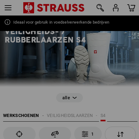
Ideaal voor gebruik in voedselverwerkende bedrijven
VEILIGHEIDS- /
1
RUBBERLAARZEN S4
EN ISO 20345
WERKSCHOENEN
VEILIGHEIDSLAARZEN
S4
Antislip
Kunststof of rubberlaarzen
Energie-absorberende vermogen in de hiel (E)
1