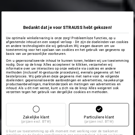
Bedankt dat je voor STRAUSS hebt gekozen!
Uw optimale winkelervaring is onze zorg! Probleemloze functies, op u
afgestemde inhoud en een soepel verloop - Dit zijn de doeleinden van cookies
en andere technologieën die wij gebruiken.Wij vragen daarom om uw
toestemming voor het opslaan van cookies en het gebruik van gegevens op
basis van uw persoonlijke voorkeuren.
Om u gepersonaliseerde inhoud te kunnen tonen, hebben wij uw toestemming
nodig. Door op de knop 'Alles accepteren' te klikken, verzamelen wij
informatie over uw interacties op onze website via cookies en andere
methoden (inclusief AI-gestuurde procedures), evenals gegevens uit het
bestelproces. Wij gebruiken deze gegevens met name voor de volgende
doeleinden: gepersonaliseerde aanbiedingen en advertenties, nauwkeurige
productaanbevelingen, marktonderzoek en metingen van advertenties en
inhoud. Als u dit niet wenst, kunt u zich via de knop 'Alles weigeren' ook
verzetten tegen het gebruik van dergelijke cookies en methoden.
Zakelijke klant
Particuliere klant
(prijzen excl. BTW)
(prijzen incl. BTW)
U kunt uw toestemming op elk moment met werking voor de toekomst