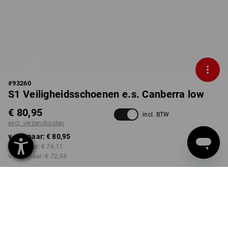
#
93260
S1 Veiligheidsschoenen e.s. Canberra low
€ 80,95
incl. BTW
excl. verzendkosten
v.a. 1 paar:
€ 80,95
v.a. 3 paar:
€ 76,11
v.a. 10 paar:
€ 72,48
Levertijd ca. 3-5 werkdagen
KLEUR
MAAT
36
kiezen
kiezen