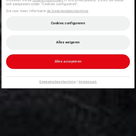
intrekken via de
Cookie-instellingen
in ons privacybeleid. U kunt uw keuze
ook aanpassen onder “Cookies configureren”.
Zie voor meer informatie
de Gegevensbescherming
.
Cookies configureren
Alles weigeren
Alles accepteren
Gegevensbescherming
|
Impressum