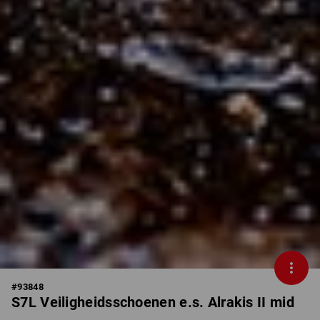
#
93848
S7L Veiligheidsschoenen e.s. Alrakis II mid