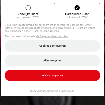
Zakelijke klant
Particuliere klant
(prijzen excl. BTW)
(prijzen incl. BTW)
U kunt uw toestemming op elk moment met werking voor de toekomst
intrekken via de
Cookie-instellingen
in ons privacybeleid. U kunt uw keuze
ook aanpassen onder “Cookies configureren”.
Zie voor meer informatie
de Gegevensbescherming
.
Cookies configureren
Alles weigeren
Alles accepteren
Gegevensbescherming
|
Impressum