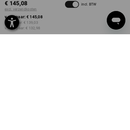
€ 145,08
incl. BTW
excl. verzendkosten
v.a. 1 paar:
€ 145,08
v.a. 3 paar:
€ 139,03
v.a. 10 paar:
€ 132,98
Levertijd ca. 3-5 werkdagen
KLEUR
MAAT
39
kiezen
kiezen
zwart / titaan / robijn
Kwantumkorting
v.a. 1 paar
v.a. 3 paar
v.a. 10 paar
Besparingen:
Besparingen:
Besparingen:
0
%/
paar
4
%/
paar
8
%/
paar