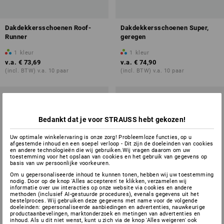
Dakdekkersschoenen Roof-
Dakdekkersschoenen Super,
Runner
geregen
1
kleur
1
kleur
v.a.
€ 73,69
v.a.
€ 74,90
(incl. BTW) v.a. 10 paar
(incl. BTW) v.a. 10 paar
Bedankt dat je voor STRAUSS hebt gekozen!
Uw optimale winkelervaring is onze zorg! Probleemloze functies, op u
afgestemde inhoud en een soepel verloop - Dit zijn de doeleinden van cookies
en andere technologieën die wij gebruiken.Wij vragen daarom om uw
toestemming voor het opslaan van cookies en het gebruik van gegevens op
basis van uw persoonlijke voorkeuren.
Om u gepersonaliseerde inhoud te kunnen tonen, hebben wij uw toestemming
nodig. Door op de knop 'Alles accepteren' te klikken, verzamelen wij
informatie over uw interacties op onze website via cookies en andere
methoden (inclusief AI-gestuurde procedures), evenals gegevens uit het
bestelproces. Wij gebruiken deze gegevens met name voor de volgende
doeleinden: gepersonaliseerde aanbiedingen en advertenties, nauwkeurige
productaanbevelingen, marktonderzoek en metingen van advertenties en
inhoud. Als u dit niet wenst, kunt u zich via de knop 'Alles weigeren' ook