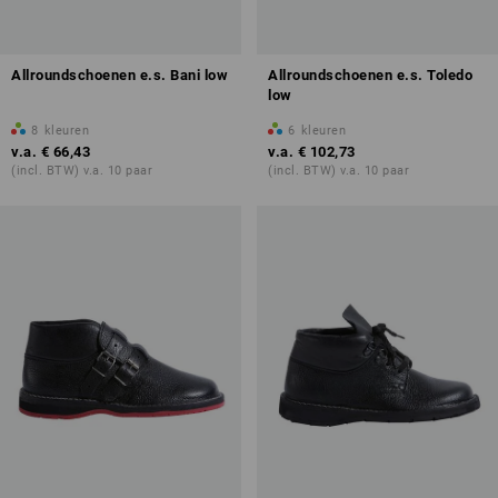
Allroundschoenen e.s. Bani low
Allroundschoenen e.s. Toledo
low
8
kleuren
6
kleuren
v.a.
€ 66,43
v.a.
€ 102,73
(incl. BTW) v.a. 10 paar
(incl. BTW) v.a. 10 paar