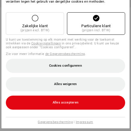
SALE -41%
verzetten tegen het gebruik van dergelijke cookies en methoden.
Dakdekkersschoenen Super
Halfhoge dakdekkersschoenen
Ralf
Zakelijke klant
Particuliere klant
1
kleur
1
kleur
(prijzen excl. BTW)
(prijzen incl. BTW)
v.a.
€ 68,85
€ 76,11
€ 44,76
(incl. BTW) v.a. 10 paar
(incl. BTW)
U kunt uw toestemming op elk moment met werking voor de toekomst
intrekken via de
Cookie-instellingen
in ons privacybeleid. U kunt uw keuze
ook aanpassen onder “Cookies configureren”.
Zie voor meer informatie
de Gegevensbescherming
.
U hebt al 6 van 6 items bekeken.
Cookies configureren
Alles weigeren
Alles accepteren
SERVICE 070 26 26 260
Gegevensbescherming
|
Impressum