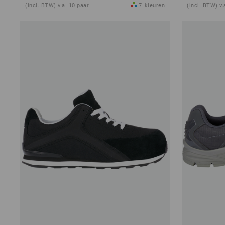
(incl. BTW) v.a. 10 paar
7
kleuren
(incl. BTW) v.