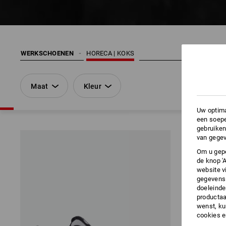
WERKSCHOENEN
HORECA | KOKS
Maat
Kleur
Uw optima
een soepe
gebruiken
van gegev
Om u gepe
de knop '
website v
gegevens 
doeleinde
productaa
wenst, kun
cookies 