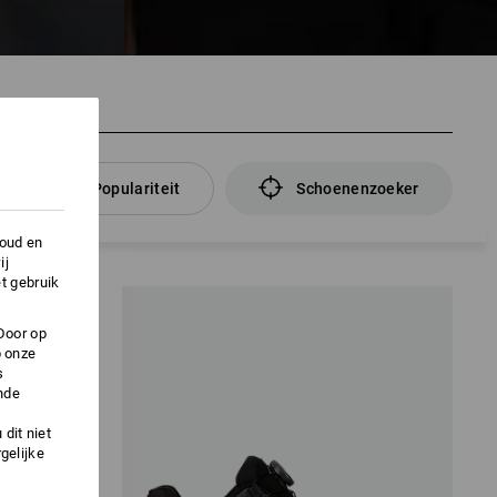
Populariteit
Schoenenzoeker
houd en
ij
t gebruik
Door op
p onze
s
nde
dit niet
gelijke