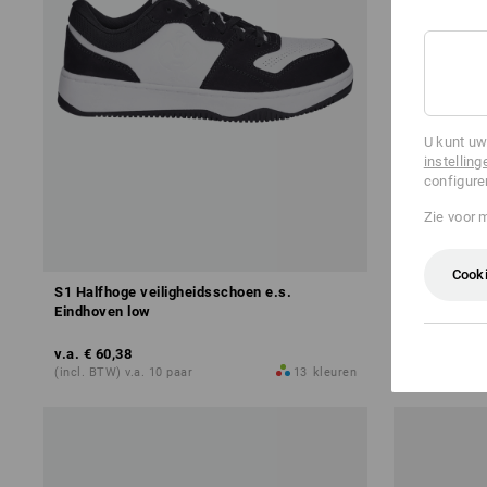
U kunt uw
instelling
configure
Zie voor 
Cooki
S1 Halfhoge veiligheidsschoen e.s.
S1 Veilighe
Eindhoven low
v.a.
€ 60,38
v.a.
€ 72,48
(incl. BTW) v.a. 10 paar
13
kleuren
(incl. BTW) v.