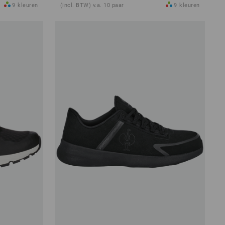
9
kleuren
(incl. BTW) v.a. 10 paar
9
kleuren