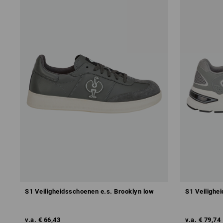
S1 Veiligheidsschoenen e.s. Brooklyn low
S1 Veilighei
v.a.
€ 66,43
v.a.
€ 79,74