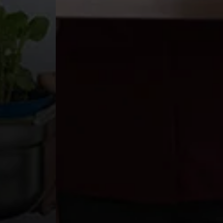
Gastrowear
voor heren
Nieuw & meer