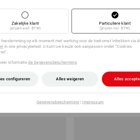
Zakelijke klant
Particuliere klant
(prijzen excl. BTW)
(prijzen incl. BTW)
 toestemming op elk moment met werking voor de toekomst intrekken via 
en
in ons privacybeleid. U kunt uw keuze ook aanpassen onder “Cookies
ren”.
meer informatie
de Gegevensbescherming
.
es configureren
Alles weigeren
Alles accepte
idsschoenen e.s. Canberra low
O2 Werkschoenen e.s. Minkar II
v.a.
€ 102,73
Gegevensbescherming
|
Impressum
a. 10 paar
10
kleuren
(incl. BTW) v.a. 10 paar