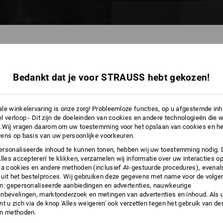
Bedankt dat je voor STRAUSS hebt gekozen!
35 Artikelen
andere Filters
le winkelervaring is onze zorg! Probleemloze functies, op u afgestemde in
l verloop - Dit zijn de doeleinden van cookies en andere technologieën die w
.Wij vragen daarom om uw toestemming voor het opslaan van cookies en he
ens op basis van uw persoonlijke voorkeuren.
rsonaliseerde inhoud te kunnen tonen, hebben wij uw toestemming nodig. 
Alles accepteren' te klikken, verzamelen wij informatie over uw interacties o
ia cookies en andere methoden (inclusief AI-gestuurde procedures), evenal
uit het bestelproces. Wij gebruiken deze gegevens met name voor de volge
n: gepersonaliseerde aanbiedingen en advertenties, nauwkeurige
nbevelingen, marktonderzoek en metingen van advertenties en inhoud. Als u 
t u zich via de knop 'Alles weigeren' ook verzetten tegen het gebruik van der
en methoden.