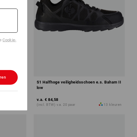
de
Cookie-
ren
S1 Halfhoge veiligheidsschoen e.s. Baham II
low
v.a.
€ 84,58
15
kleuren
(incl. BTW) v.a. 20 paar
13
kleuren