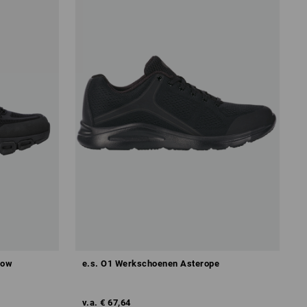
low
e.s. O1 Werkschoenen Asterope
v.a.
€ 67,64