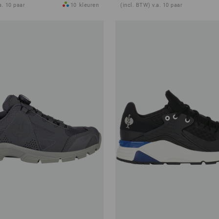
a. 10 paar
10
kleuren
(incl. BTW) v.a. 10 paar