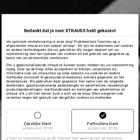
Bedankt dat je voor STRAUSS hebt gekozen!
Uw optimale winkelervaring is onze zorg! Probleemloze functies, op u
afgestemde inhoud en een soepel verloop - Dit zijn de doeleinden van cookies
en andere technologieën die wij gebruiken.Wij vragen daarom om uw
toestemming voor het opslaan van cookies en het gebruik van gegevens op
basis van uw persoonlijke voorkeuren.
Om u gepersonaliseerde inhoud te kunnen tonen, hebben wij uw toestemming
nodig. Door op de knop 'Alles accepteren' te klikken, verzamelen wij
informatie over uw interacties op onze website via cookies en andere
methoden (inclusief AI-gestuurde procedures), evenals gegevens uit het
bestelproces. Wij gebruiken deze gegevens met name voor de volgende
doeleinden: gepersonaliseerde aanbiedingen en advertenties, nauwkeurige
productaanbevelingen, marktonderzoek en metingen van advertenties en
inhoud. Als u dit niet wenst, kunt u zich via de knop 'Alles weigeren' ook
verzetten tegen het gebruik van dergelijke cookies en methoden.
Zakelijke klant
Particuliere klant
(prijzen excl. BTW)
(prijzen incl. BTW)
U kunt uw toestemming op elk moment met werking voor de toekomst