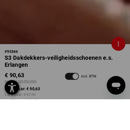
#
93346
S3 Dakdekkers-veiligheidsschoenen e.s.
Erlangen
€ 90,63
incl. BTW
excl. verzendkosten
v.a. 1 paar:
€ 90,63
v.a. 3 paar:
€ 87,00
v.a. 10 paar:
€ 84,58
Levertijd ca. 3-5 werkdagen
KLEUR
MAAT