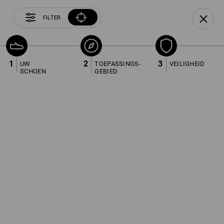
FILTER
267
1
2
3
UW
TOEPASSINGS-
VEILIGHEID
SCHOEN
GEBIED