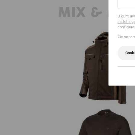
MIX & MA
U kunt uw
instelling
configure
Zie voor 
Cooki
Softshelljack e.s.motion