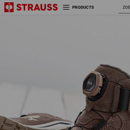
PRODUCTS
O2 Werkschoenen e.s. Apate
kastanje 
II mid
hazelnoo