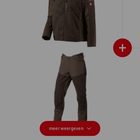
Werkjack e.s.motion
+
UV
Hybrid Functionele broek e.s.trail
M
meer weergeven