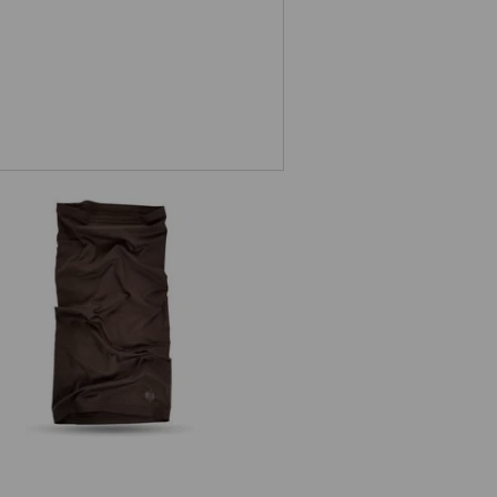
ultifunctionele doek UV e.s.trail