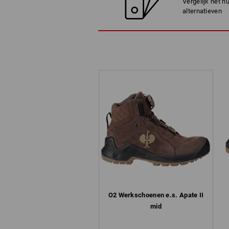
Vergelijk het h
alternatieven
O2 Werkschoenen e.s. Apate II
mid