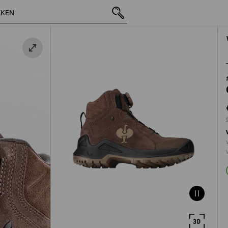
/
incl. BTW
€ 139,03
37
t
excl. verzendko