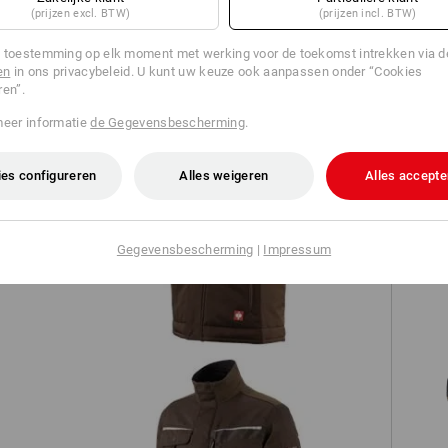
(prijzen excl. BTW)
(prijzen incl. BTW)
TCH
 toestemming op elk moment met werking voor de toekomst intrekken via 
en
in ons privacybeleid. U kunt uw keuze ook aanpassen onder “Cookies
ren”.
meer informatie
de Gegevensbescherming
.
es configureren
Alles weigeren
Alles accepte
Softshell-bodywarmer e.s.motion
Gegevensbescherming
|
Impressum
O