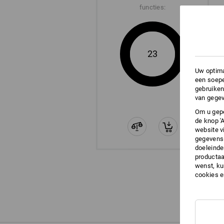
functies:
23
Uw optima
een soepe
gebruiken
van gegev
Om u gepe
de knop '
website v
gegevens 
doeleinde
productaa
wenst, kun
cookies 