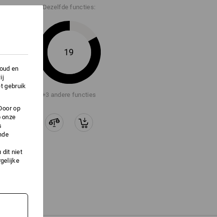
Dezelfde functies:
vensblad".
19
houd en
ij
t gebruik
+3 andere functies
Door op
p onze
s
nde
dit niet
gelijke