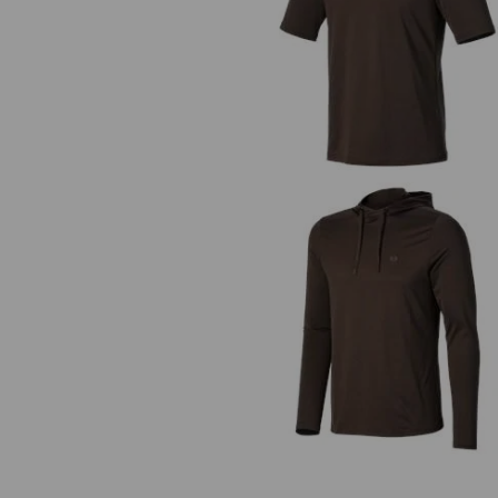
Functioneel T-shirt UV e.s.trail
Functionele hoodie-longsleeve 
e.s.trail