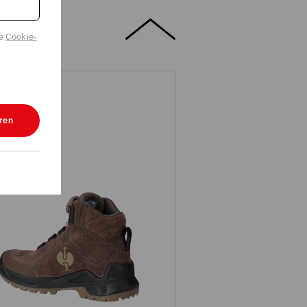
de
Cookie-
ren
2 Werkschoenen e.s. Apate II mid