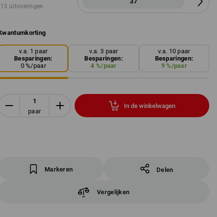
37
13 uitvoeringen
Kwantumkorting
v.a. 1 paar
v.a. 3 paar
v.a. 10 paar
Besparingen:
Besparingen:
Besparingen:
0
%/
paar
4
%/
paar
9
%/
paar
In de winkelwagen
paar
Markeren
Delen
Vergelijken