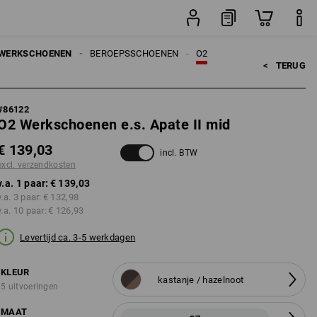
sten
paar
WERKSCHOENEN
BEROEPSSCHOENEN
O2
<   
TERUG
#
86122
O2 Werkschoenen e.s. Apate II mid
€ 139,03
incl. BTW
excl. verzendkosten
v.a. 1 paar:
€ 139,03
v.a. 3 paar:
€ 132,98
v.a. 10 paar:
€ 126,93
Levertijd ca. 3-5 werkdagen
KLEUR
kastanje / hazelnoot
5 uitvoeringen
MAAT