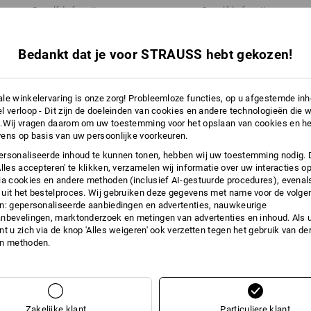
Dezelfde functies:
Dezelfde functies:
meer
Meer informatie is te vinden op "Gege
Bedankt dat je voor STRAUSS hebt gekozen!
Gegevensblad
22
20
le winkelervaring is onze zorg! Probleemloze functies, op u afgestemde in
l verloop - Dit zijn de doeleinden van cookies en andere technologieën die w
.Wij vragen daarom om uw toestemming voor het opslaan van cookies en he
ens op basis van uw persoonlijke voorkeuren.
+3 andere functies
rsonaliseerde inhoud te kunnen tonen, hebben wij uw toestemming nodig. 
Alles accepteren' te klikken, verzamelen wij informatie over uw interacties o
ia cookies en andere methoden (inclusief AI-gestuurde procedures), evenal
uit het bestelproces. Wij gebruiken deze gegevens met name voor de volge
n: gepersonaliseerde aanbiedingen en advertenties, nauwkeurige
nbevelingen, marktonderzoek en metingen van advertenties en inhoud. Als u 
t u zich via de knop 'Alles weigeren' ook verzetten tegen het gebruik van der
en methoden.
Alle details vergelijken
Zakelijke klant
Particuliere klant