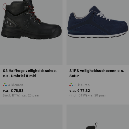
S3 Halfhoge veiligheidsschoe.
S1PS veiligheidsschoenen e.s.
e.s. Umbriel II mid
Sutur
4
kleuren
8
kleuren
v.a.
€ 78,53
v.a.
€ 77,32
(incl. BTW) v.a. 20 paar
(incl. BTW) v.a. 20 paar