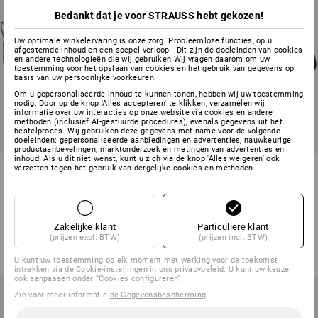
Bedankt dat je voor STRAUSS hebt gekozen!
Uw optimale winkelervaring is onze zorg! Probleemloze functies, op u
afgestemde inhoud en een soepel verloop - Dit zijn de doeleinden van cookies
en andere technologieën die wij gebruiken.Wij vragen daarom om uw
toestemming voor het opslaan van cookies en het gebruik van gegevens op
basis van uw persoonlijke voorkeuren.
Om u gepersonaliseerde inhoud te kunnen tonen, hebben wij uw toestemming
nodig. Door op de knop 'Alles accepteren' te klikken, verzamelen wij
informatie over uw interacties op onze website via cookies en andere
methoden (inclusief AI-gestuurde procedures), evenals gegevens uit het
bestelproces. Wij gebruiken deze gegevens met name voor de volgende
doeleinden: gepersonaliseerde aanbiedingen en advertenties, nauwkeurige
productaanbevelingen, marktonderzoek en metingen van advertenties en
inhoud. Als u dit niet wenst, kunt u zich via de knop 'Alles weigeren' ook
S3 Veiligheidsschoenen e.s.
STONEKIT S3
verzetten tegen het gebruik van dergelijke cookies en methoden.
Spes II mid
Veiligheidsschoenen Chicago
mid
4
kleuren
1
kleur
Zakelijke klant
Particuliere klant
v.a.
€ 108,78
v.a.
€ 41,02
(prijzen excl. BTW)
(prijzen incl. BTW)
(incl. BTW) v.a. 10 paar
(incl. BTW) v.a. 50 paar
U kunt uw toestemming op elk moment met werking voor de toekomst
intrekken via de
Cookie-instellingen
in ons privacybeleid. U kunt uw keuze
ook aanpassen onder “Cookies configureren”.
Zie voor meer informatie
de Gegevensbescherming
.