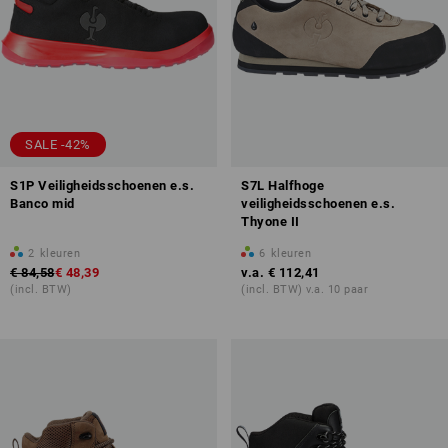
SALE -42%
S1P Veiligheidsschoenen e.s.
S7L Halfhoge
Banco mid
veiligheidsschoenen e.s.
Thyone II
2
kleuren
6
kleuren
€ 84,58
€ 48,39
v.a.
€ 112,41
(incl. BTW)
(incl. BTW) v.a. 10 paar