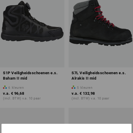
S1P Veiligheidsschoenen e.s.
S7L Veiligheidsschoenen e.s.
Baham II mid
Alrakis II mid
6
kleuren
5
kleuren
v.a.
€ 96,68
v.a.
€ 132,98
(incl. BTW) v.a. 10 paar
(incl. BTW) v.a. 10 paar