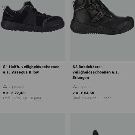
S1 Halfh. veiligheidsschoenen
S3 Dakdekkers-
e.s. Vasegus II low
veiligheidsschoenen e.s.
Erlangen
7
kleuren
1
kleur
v.a.
€ 72,48
v.a.
€ 84,58
(incl. BTW) v.a. 10 paar
(incl. BTW) v.a. 10 paar