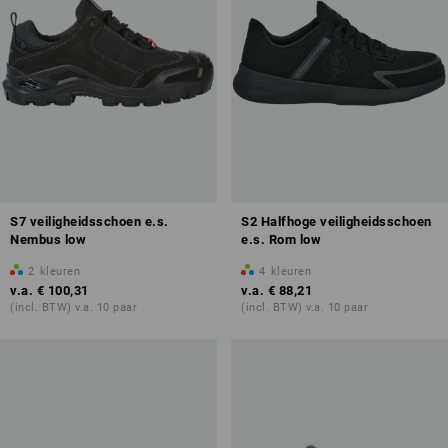
S7 veiligheidsschoen e.s.
S2 Halfhoge veiligheidsschoen
Nembus low
e.s. Rom low
2
kleuren
4
kleuren
v.a.
€ 100,31
v.a.
€ 88,21
(incl. BTW) v.a. 10 paar
(incl. BTW) v.a. 10 paar