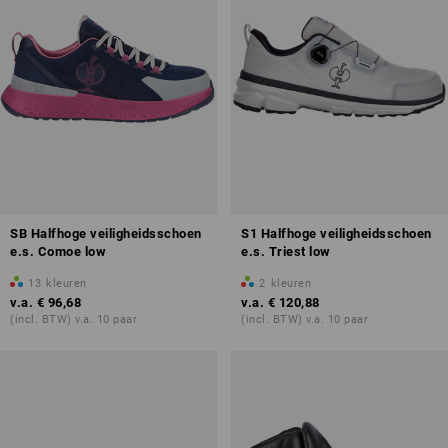
SB Halfhoge veiligheidsschoen
S1 Halfhoge veiligheidsschoen
e.s. Comoe low
e.s. Triest low
13
kleuren
2
kleuren
v.a.
€ 96,68
v.a.
€ 120,88
(incl. BTW) v.a. 10 paar
(incl. BTW) v.a. 10 paar