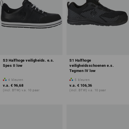
S3 Halfhoge veiligheids. e.s.
S1 Halfhoge
Spes II low
veiligheidsschoenen e.s.
Tegmen IV low
4
kleuren
5
kleuren
v.a.
€ 96,68
v.a.
€ 106,36
(incl. BTW) v.a. 10 paar
(incl. BTW) v.a. 10 paar