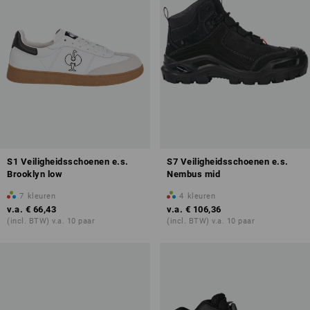
S1 Veiligheidsschoenen e.s.
S7 Veiligheidsschoenen e.s.
Brooklyn low
Nembus mid
7
kleuren
4
kleuren
v.a.
€ 66,43
v.a.
€ 106,36
(incl. BTW) v.a. 10 paar
(incl. BTW) v.a. 10 paar