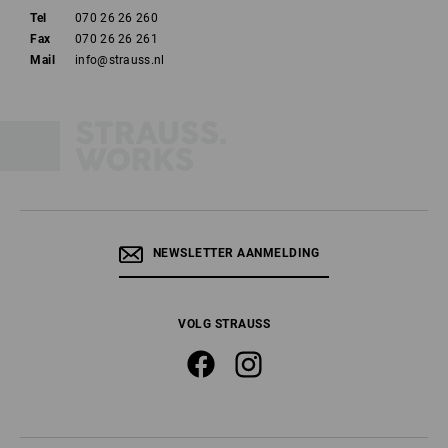
Zoals S2 + een ondoordringbare zool en geprofileerde
Tel
070 26 26 260
buitenzool.
Fax
070 26 26 261
Basisschoen als geheel waterdichte laars met de extra
Mail
info@strauss.nl
eisen A (antistatisch) en E (energieabsorptie in de
hielzone)
Als S4 + P (ondoordringbaar) met een geprofileerde
loopzool.
Zoals S2 + bovendien compleet waterdicht dankzij
membraan en met geprofileerde zool.
Zoals S3 + bovendien compleet waterdicht dankzij
NEWSLETTER AANMELDING
membraan
Een brandstofbestendige zool is conform EN ISO 20345:2022 slechts een
VOLG STRAUSS
optionele eis maar de meeste Strauss veiligheidsschoenen voldoen nog
steeds aan deze eis.
Veiligheidsschoenen in de klassen S1P, S3, S5 en S7 zijn uitgerust met
een ondoordringbare zool van metaal of textiel. Bij schoenen die conform
EN ISO 20345:2022 zijn gecertificeerd, wordt al aan de hand van de
benaming duidelijk om welk type antiperforatiebescherming het gaat.