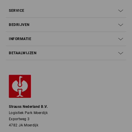
SERVICE
BEDRIJVEN
Stap 1 – Wat betekenen S1, S2, S3 en Co?
INFORMATIE
Overzicht beschermingsklassen
BETAALWIJZEN
Basisschoen (veiligheidsneus en antislip)
Als SB + A (antistatisch), E (energieabsorptie in de
hielzone)
Als S1 + P (ondoordringbaar)
Strauss Nederland B.V.
Als S1 + WPA (bovendeel van de schoen bestand tegen
Logistiek Park Moerdijk
binnendringen van water en waterabsorptie gedurende
Exportweg 3
min. 60 minuten)
4782 JA Moerdijk