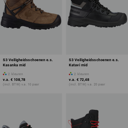
S3 Veiligheidsschoenen e.s.
S3 Veiligheidsschoenen e.s.
Kasanka mid
Katavi mid
2
kleuren
2
kleuren
v.a.
€ 108,78
v.a.
€ 72,48
(incl. BTW) v.a. 10 paar
(incl. BTW) v.a. 20 paar