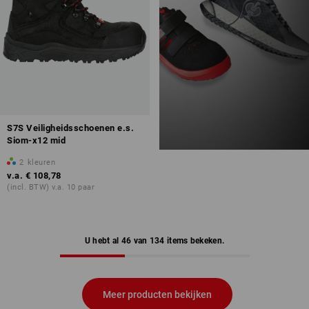
S7S Veiligheidsschoenen e.s.
Siom-x12 mid
2
kleuren
v.a.
€ 108,78
(incl. BTW) v.a. 10 paar
U hebt al 46 van 134 items bekeken.
Meer producten bekijken