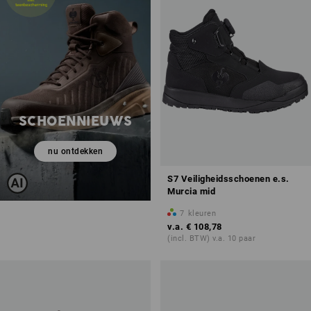
SCHOENNIEUWS
nu ontdekken
S7 Veiligheidsschoenen e.s.
Murcia mid
7
kleuren
v.a.
€ 108,78
(incl. BTW) v.a. 10 paar