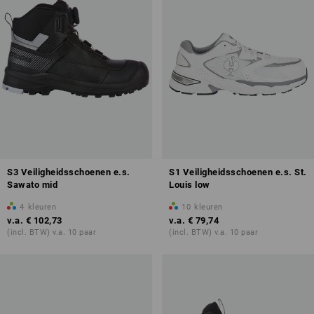
S3 Veiligheidsschoenen e.s.
S1 Veiligheidsschoenen e.s. St.
Sawato mid
Louis low
4
kleuren
10
kleuren
v.a.
€ 102,73
v.a.
€ 79,74
(incl. BTW) v.a. 10 paar
(incl. BTW) v.a. 10 paar