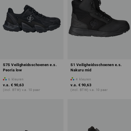
S7S Veiligheidsschoenen e.s.
S1 Veiligheidsschoenen e.s.
Peoria low
Nakuru mid
6
kleuren
4
kleuren
v.a.
€ 90,63
v.a.
€ 90,63
(incl. BTW) v.a. 10 paar
(incl. BTW) v.a. 10 paar