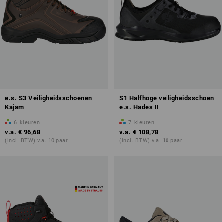
e.s. S3 Veiligheidsschoenen
S1 Halfhoge veiligheidsschoen
Kajam
e.s. Hades II
6
kleuren
7
kleuren
v.a.
€ 96,68
v.a.
€ 108,78
(incl. BTW) v.a. 10 paar
(incl. BTW) v.a. 10 paar