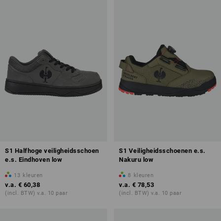
veiligheids- en werkschoenen in de toekomst fijner te kunnen
onderverdelen. U vindt alle informatie daarover op onze
overzichtspagina
.
S1 Halfhoge veiligheidsschoen
S1 Veiligheidsschoenen e.s.
e.s. Eindhoven low
Nakuru low
13
kleuren
8
kleuren
v.a.
€ 60,38
v.a.
€ 78,53
(incl. BTW) v.a. 10 paar
(incl. BTW) v.a. 10 paar