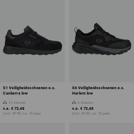
Overzicht van de beschermingklassen
S1 Veiligheidsschoenen e.s.
S6 Veiligheidsschoenen e.s.
Canberra low
Harlem low
ontdek meer over veiligheidsschoenen
10
kleuren
4
kleuren
v.a.
€ 72,48
v.a.
€ 72,48
(incl. BTW) v.a. 10 paar
(incl. BTW) v.a. 10 paar