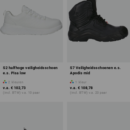
S2 halfhoge veiligheidsschoen
S7 Veiligheidsschoenen e.s.
e.s. Pisa low
Apodis mid
2
kleuren
1
kleur
v.a.
€ 102,73
v.a.
€ 108,78
(incl. BTW) v.a. 10 paar
(incl. BTW) v.a. 20 paar