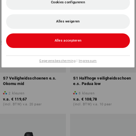
Cookies configureren
Alles weigeren
Alles accepteren
Gegevensbescherming
|
Impressum
S7 Veiligheidsschoenen e.s.
S1 Halfhoge veiligheidsschoen
Okomu mid
e.s. Padua low
2
kleuren
8
kleuren
v.a.
€ 119,67
v.a.
€ 108,78
(incl. BTW) v.a. 20 paar
(incl. BTW) v.a. 10 paar