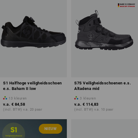
S1 Halfhoge veiligheidsschoen
S7S Veiligheidsschoenen e.s.
e.s. Baham II low
Altadena mid
13
kleuren
3
kleuren
v.a.
€ 84,58
v.a.
€ 114,83
(incl. BTW) v.a. 20 paar
(incl. BTW) v.a. 10 paar
NIEUW