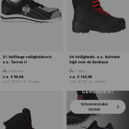
S1 Halfhoge veiligheidssch.
S6 Veiligheids. e.s. Kufstein
e.s. Tarvos II
high voor de bosbouw
3
kleuren
1
kleur
v.a.
€ 96,68
v.a.
€ 145,08
NOG STEEDS DE
(incl. BTW) v.a. 10 paar
(incl. BTW) v.a. 10 paar
JUISTE SCHOEN NIET
GEVONDEN?
Schoenenzoeker
starten