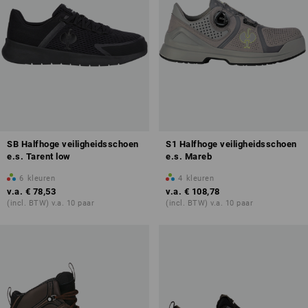
SB Halfhoge veiligheidsschoen
S1 Halfhoge veiligheidsschoen
e.s. Tarent low
e.s. Mareb
6
kleuren
4
kleuren
v.a.
€ 78,53
v.a.
€ 108,78
(incl. BTW) v.a. 10 paar
(incl. BTW) v.a. 10 paar