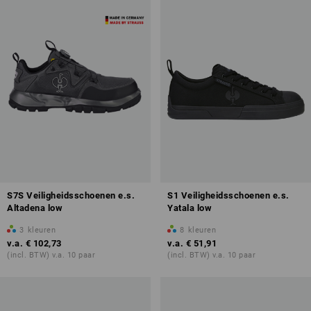
S7S Veiligheidsschoenen e.s.
S1 Veiligheidsschoenen e.s.
Altadena low
Yatala low
3
kleuren
8
kleuren
v.a.
€ 102,73
v.a.
€ 51,91
(incl. BTW) v.a. 10 paar
(incl. BTW) v.a. 10 paar