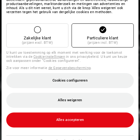
productaanbevelingen, marktonderzoek en metingen van advertenties en
inhoud. Als u dit niet wenst, kunt u zich via de knop 'Alles weigeren' ook
verzetten tegen het gebruik van dergelijke cookies en methoden.
Zakelijke klant
Particuliere klant
(prijzen excl. BTW)
(prijzen incl. BTW)
U kunt uw toestemming op elk moment met werking voor de toekomst
intrekken via de
Cookie-instellingen
in ons privacybeleid. U kunt uw keuze
ook aanpassen onder “Cookies configureren”.
Zie voor meer informatie
de Gegevensbescherming
.
Cookies configureren
Alles weigeren
Alles accepteren