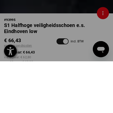
#
93995
S1 Halfhoge veiligheidsschoen e.s.
Eindhoven low
€ 66,43
incl. BTW
excl. verzendkosten
v.a. 1 paar:
€ 66,43
v.a. 3 paar:
€ 62,80
v.a. 10 paar:
€ 60,38
Levertijd ca. 3-5 werkdagen
KLEUR
MAAT
40
kiezen
kiezen
carbongrijs / zwart