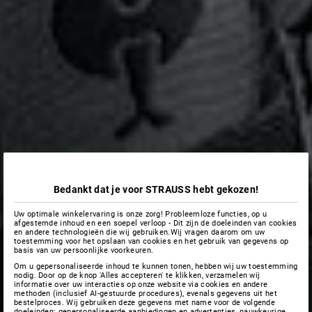
Bedankt dat je voor STRAUSS hebt gekozen!
Uw optimale winkelervaring is onze zorg! Probleemloze functies, op u
afgestemde inhoud en een soepel verloop - Dit zijn de doeleinden van cookies
en andere technologieën die wij gebruiken.Wij vragen daarom om uw
toestemming voor het opslaan van cookies en het gebruik van gegevens op
basis van uw persoonlijke voorkeuren.
Om u gepersonaliseerde inhoud te kunnen tonen, hebben wij uw toestemming
nodig. Door op de knop 'Alles accepteren' te klikken, verzamelen wij
informatie over uw interacties op onze website via cookies en andere
methoden (inclusief AI-gestuurde procedures), evenals gegevens uit het
bestelproces. Wij gebruiken deze gegevens met name voor de volgende
doeleinden: gepersonaliseerde aanbiedingen en advertenties, nauwkeurige