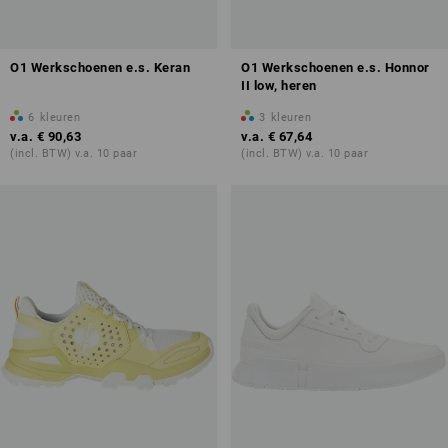
O1 Werkschoenen e.s. Keran
O1 Werkschoenen e.s. Honnor
II low, heren
6
kleuren
3
kleuren
v.a.
€ 90,63
v.a.
€ 67,64
(incl. BTW) v.a. 10 paar
(incl. BTW) v.a. 10 paar