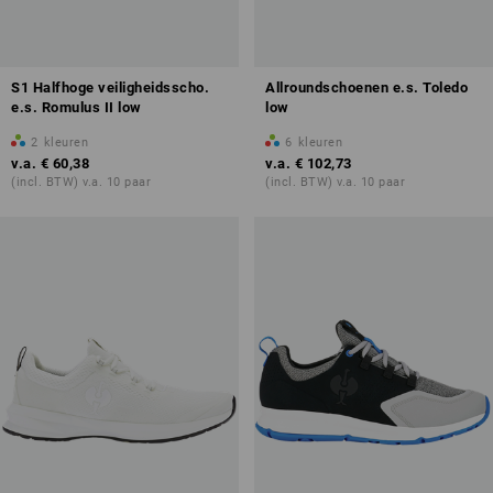
S1 Halfhoge veiligheidsscho.
Allroundschoenen e.s. Toledo
e.s. Romulus II low
low
2
kleuren
6
kleuren
v.a.
€ 60,38
v.a.
€ 102,73
(incl. BTW) v.a. 10 paar
(incl. BTW) v.a. 10 paar