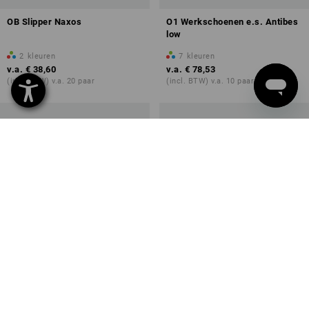
OB Slipper Naxos
O1 Werkschoenen e.s. Antibes
low
2
kleuren
7
kleuren
v.a.
€ 38,60
v.a.
€ 78,53
(incl. BTW) v.a. 20 paar
(incl. BTW) v.a. 10 paar