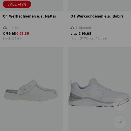
SALE -49%
O1 Werkschoenen e.s. Nattai
O1 Werkschoenen e.s. Bobiri
1
kleur
3
kleuren
€ 96,68
€ 48,39
v.a.
€ 96,68
(incl. BTW)
(incl. BTW) v.a. 10 paar