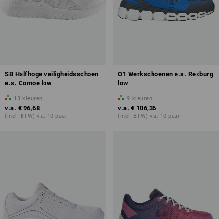
SB Halfhoge veiligheidsschoen
O1 Werkschoenen e.s. Rexburg
e.s. Comoe low
low
13
kleuren
9
kleuren
v.a.
€ 96,68
v.a.
€ 106,36
(incl. BTW) v.a. 10 paar
(incl. BTW) v.a. 10 paar