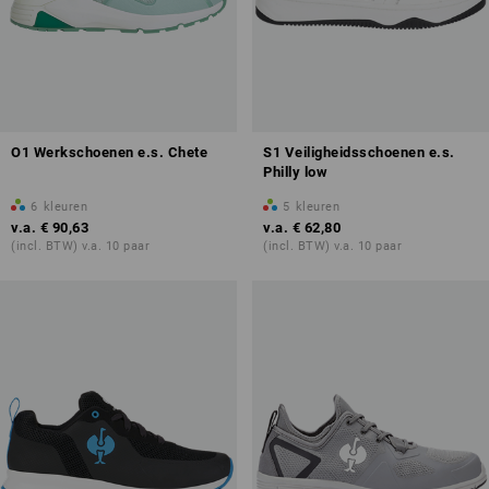
O1 Werkschoenen e.s. Chete
S1 Veiligheidsschoenen e.s.
Philly low
6
kleuren
5
kleuren
v.a.
€ 90,63
v.a.
€ 62,80
(incl. BTW) v.a. 10 paar
(incl. BTW) v.a. 10 paar