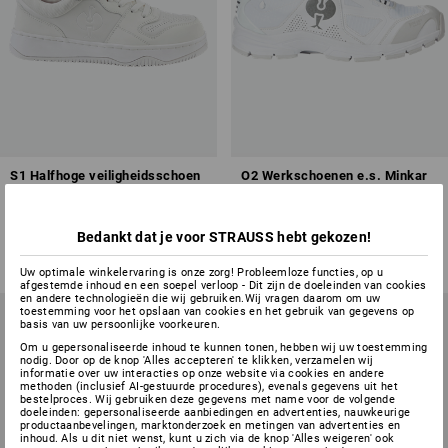
S1 Halfhoge veiligheidsschoen
O2 Werkschoenen e.s. Minkar
e.s. Eindhoven low
II
13
kleuren
15
kleuren
Bedankt dat je voor STRAUSS hebt gekozen!
v.a.
€ 60,38
v.a.
€ 102,73
(incl. BTW) v.a. 10 paar
(incl. BTW) v.a. 10 paar
Uw optimale winkelervaring is onze zorg! Probleemloze functies, op u
afgestemde inhoud en een soepel verloop - Dit zijn de doeleinden van cookies
en andere technologieën die wij gebruiken.Wij vragen daarom om uw
toestemming voor het opslaan van cookies en het gebruik van gegevens op
basis van uw persoonlijke voorkeuren.
Om u gepersonaliseerde inhoud te kunnen tonen, hebben wij uw toestemming
nodig. Door op de knop 'Alles accepteren' te klikken, verzamelen wij
informatie over uw interacties op onze website via cookies en andere
methoden (inclusief AI-gestuurde procedures), evenals gegevens uit het
bestelproces. Wij gebruiken deze gegevens met name voor de volgende
doeleinden: gepersonaliseerde aanbiedingen en advertenties, nauwkeurige
productaanbevelingen, marktonderzoek en metingen van advertenties en
inhoud. Als u dit niet wenst, kunt u zich via de knop 'Alles weigeren' ook