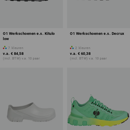
O1 Werkschoenen e.s. Kitulo
O1 Werkschoenen e.s. Decrux
low
7
kleuren
2
kleuren
v.a.
€ 84,58
v.a.
€ 60,38
(incl. BTW) v.a. 10 paar
(incl. BTW) v.a. 10 paar