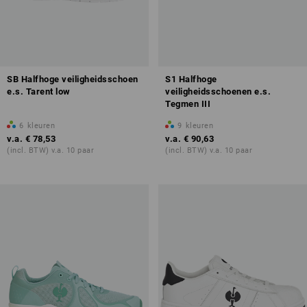
SB Halfhoge veiligheidsschoen
S1 Halfhoge
e.s. Tarent low
veiligheidsschoenen e.s.
Tegmen III
6
kleuren
9
kleuren
v.a.
€ 78,53
v.a.
€ 90,63
(incl. BTW) v.a. 10 paar
(incl. BTW) v.a. 10 paar