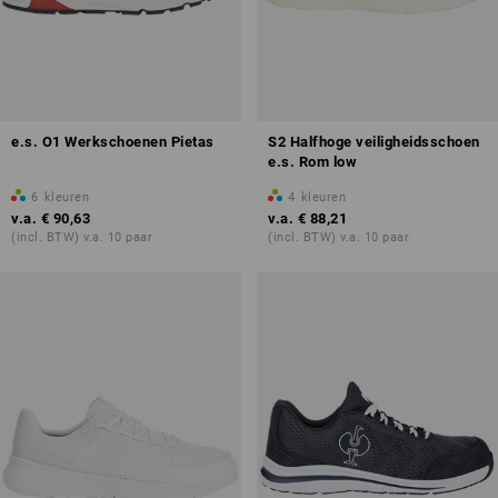
e.s. O1 Werkschoenen Pietas
S2 Halfhoge veiligheidsschoen
e.s. Rom low
6
kleuren
4
kleuren
v.a.
€ 90,63
v.a.
€ 88,21
(incl. BTW) v.a. 10 paar
(incl. BTW) v.a. 10 paar