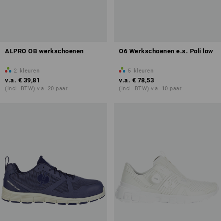
ALPRO OB werkschoenen
O6 Werkschoenen e.s. Poli low
2
kleuren
5
kleuren
v.a.
€ 39,81
v.a.
€ 78,53
(incl. BTW) v.a. 20 paar
(incl. BTW) v.a. 10 paar