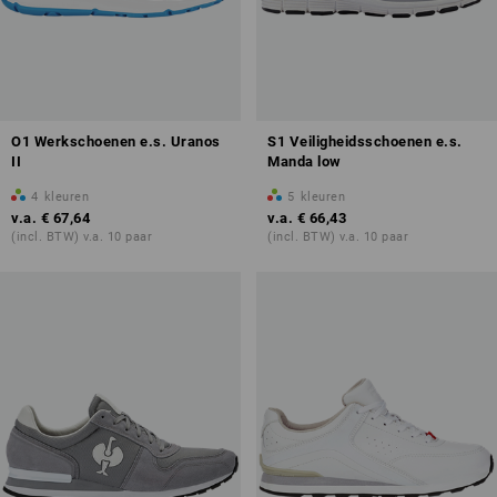
O1 Werkschoenen e.s. Uranos
S1 Veiligheidsschoenen e.s.
II
Manda low
4
kleuren
5
kleuren
v.a.
€ 67,64
v.a.
€ 66,43
(incl. BTW) v.a. 10 paar
(incl. BTW) v.a. 10 paar