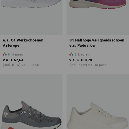
e.s. O1 Werkschoenen
S1 Halfhoge veiligheidsschoen
Asterope
e.s. Padua low
9
kleuren
8
kleuren
v.a.
€ 67,64
v.a.
€ 108,78
(incl. BTW) v.a. 10 paar
(incl. BTW) v.a. 10 paar