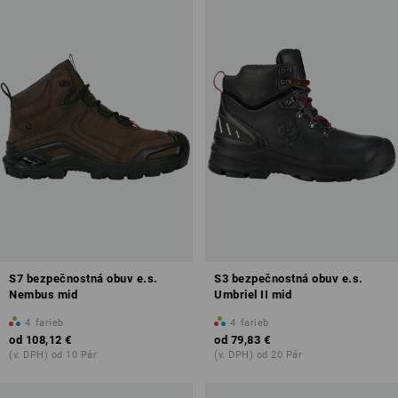
S7 bezpečnostná obuv e.s.
S3 bezpečnostná obuv e.s.
Nembus mid
Umbriel II mid
4
farieb
4
farieb
od
108,12 €
od
79,83 €
(v. DPH) od 10 Pár
(v. DPH) od 20 Pár