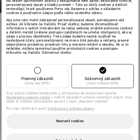
Na vašom optimálnom zážitku z nakupovanie nám záleží! Bezchybné funkcie,
S1 bezpečnostné poltopánky
personalizovaný obsah a hladký priebeh – Toto sú účely cookies a ďalších
e.s. Eindhoven low
technológií, ktoré používame.Preto vás žiadame o súhlas s ukladaním
cookies a používaním údajov podľa vášho osobného výberu.
13
farieb
Aby sme vám mohli zobrazovať personalizovaný obsah, potrebujeme váš
súhlas. Ak kliknete na tlačidlo 'Prijať všetko', budeme zhromažďovať
od
61,38 €
informácie o vašich interakciách na našej webovej stránke pomocou cookies
(v. DPH) od 10 Pár
a ďalších metód (vrátane postupov založených na umelej inteligencii), ako aj
údaje z procesu objednávky. Tieto údaje budeme najmä využívať na
nasledovné účely: personalizované, na mieru šité ponuky a reklamy, presné
odporúčania produktov, prieskum trhu a meranie reklám a obsahu. Ak si to
neželáte, môžete zamietnuť použitie príslušných cookies a postupov
kliknutím na tlačidlo 'Odmietnuť všetko'.
Firemný zákazník
Súkromný zákazník
(Ceny bez DPH)
(Ceny vrátane DPH)
Svoj súhlas môžete kedykoľvek s účinnosťou do budúcnosti odvolať
Nastavenia súborov cookie
v našich zásadách ochrany osobných údajov. Svoj
výber si môžete individuálne upraviť v časti „Nastaviť cookies“.
Pre viac informácií pozri
Vyhlásenie o ochrane údajov
.
Nastaviť cookies
S7S bezpečnostná obuv e.s.
S7S bezpečnostná obuv e.s.