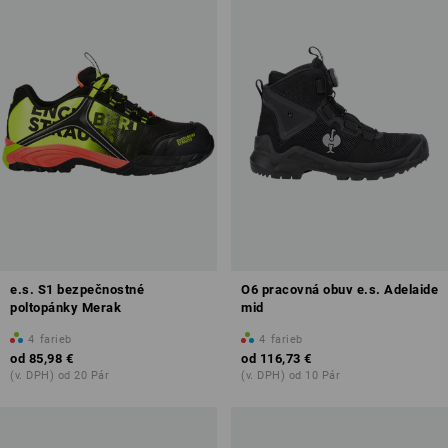
e.s. S1 bezpečnostné
O6 pracovná obuv e.s. Adelaide
poltopánky Merak
mid
4
farieb
4
farieb
od
85,98 €
od
116,73 €
(v. DPH) od 20 Pár
(v. DPH) od 10 Pár