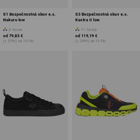
S1 Bezpečnostná obuv e.s.
S3 Bezpečnostná obuv e.s.
Nakuru low
Kastra II low
8
farieb
11
farieb
od
79,83 €
od
119,19 €
(v. DPH) od 10 Pár
(v. DPH) od 10 Pár