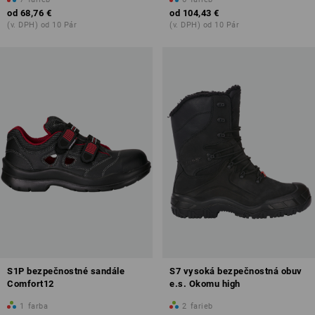
od
68,76 €
od
104,43 €
(v. DPH) od 10 Pár
(v. DPH) od 10 Pár
S1P bezpečnostné sandále
S7 vysoká bezpečnostná obuv
Comfort12
e.s. Okomu high
1
farba
2
farieb