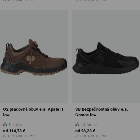
O2 pracovná obuv e.s. Apate II
SB Bezpečnostná obuv e.s.
low
Comoe low
5
farieb
13
farieb
od
116,73 €
od
98,28 €
(v. DPH) od 10 Pár
(v. DPH) od 10 Pár