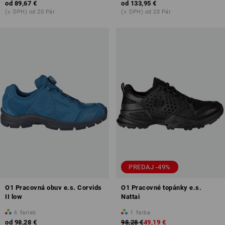
od
89,67 €
od
133,95 €
(v. DPH) od 20 Pár
(v. DPH) od 20 Pár
PREDAJ -49%
O1 Pracovná obuv e.s. Corvids
O1 Pracovné topánky e.s.
II low
Nattai
6
farieb
1
farba
od
98,28 €
98,28 €
49,19 €