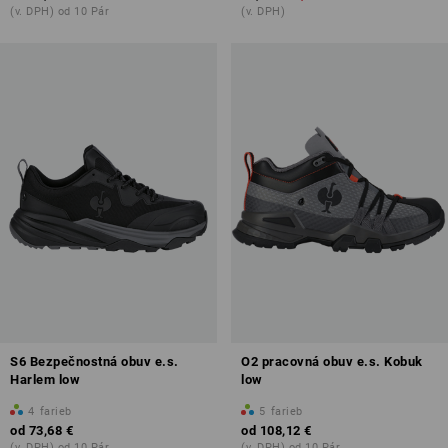
(v. DPH) od 10 Pár
(v. DPH)
S6 Bezpečnostná obuv e.s.
O2 pracovná obuv e.s. Kobuk
Harlem low
low
4
farieb
5
farieb
od
73,68 €
od
108,12 €
(v. DPH) od 10 Pár
(v. DPH) od 10 Pár