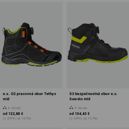
e.s. O2 pracovná obuv Tethys
S3 bezpečnostná obuv e.s.
mid
Sawato mid
6
farieb
4
farieb
od
122,88 €
od
104,43 €
(v. DPH) od 10 Pár
(v. DPH) od 10 Pár