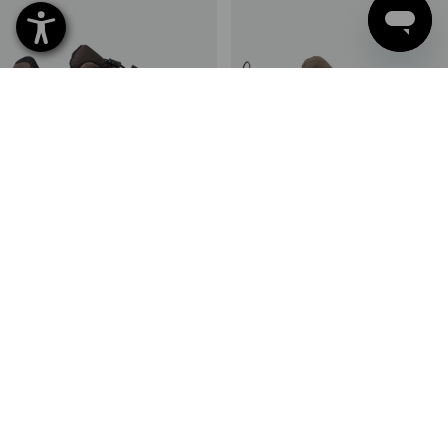
O2 pracovná obuv e.s. Minkar
O1 pracovná obuv e.s. Antibes
Leder II
low
4
farieb
7
farieb
od
104,43 €
od
79,83 €
(v. DPH) od 10 Pár
(v. DPH) od 10 Pár