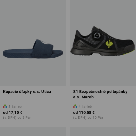
Kúpacie šľapky e.s. Utica
S1 Bezpečnostné poltopánky
e.s. Mareb
3
farieb
4
farieb
od
17,10 €
od
110,58 €
(v. DPH) od 3 Pár
(v. DPH) od 10 Pár