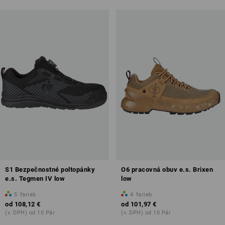
S1 Bezpečnostné poltopánky
O6 pracovná obuv e.s. Brixen
e.s. Tegmen IV low
low
5
farieb
4
farieb
od
108,12 €
od
101,97 €
(v. DPH) od 10 Pár
(v. DPH) od 10 Pár