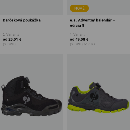
NOVÉ
Darčeková poukážka
e.s. Adventný kalendár –
edícia 8
2
Varianty
1
Variant
od
25,01 €
od
49,08 €
(v. DPH)
(v. DPH) od 6 ks