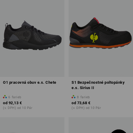
O1 pracovná obuv e.s. Chete
S1 Bezpečnostné poltopánky
e.s. Sirius II
6
farieb
8
farieb
od
92,13 €
od
73,68 €
(v. DPH) od 10 Pár
(v. DPH) od 10 Pár