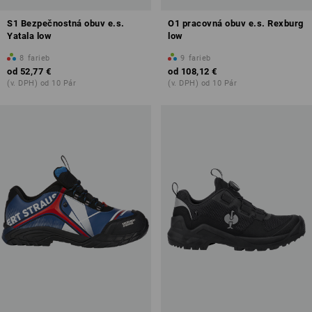
S1 Bezpečnostná obuv e.s.
O1 pracovná obuv e.s. Rexburg
Yatala low
low
8
farieb
9
farieb
od
52,77 €
od
108,12 €
(v. DPH) od 10 Pár
(v. DPH) od 10 Pár