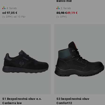
Banco mid
4
farieb
2
farieb
od
97,05 €
85,98 €
49,19 €
(v. DPH) od 10 Pár
(v. DPH)
S1 Bezpečnostná obuv e.s.
S3 bezpečnostná obuv
Canberra low
Comfort12