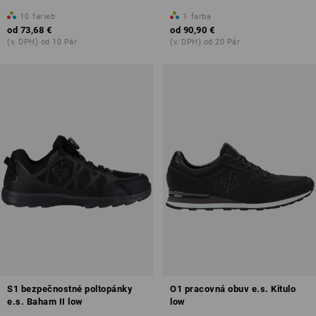
10
farieb
1
farba
od
73,68 €
od
90,90 €
(v. DPH) od 10 Pár
(v. DPH) od 20 Pár
S1 bezpečnostné poltopánky
O1 pracovná obuv e.s. Kitulo
e.s. Baham II low
low