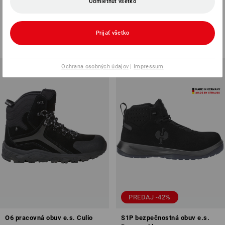
Odmietnuť všetko
Altadena low
Peoria low
3
farieb
6
farieb
Prijať všetko
od
104,43 €
od
92,13 €
(v. DPH) od 10 Pár
(v. DPH) od 10 Pár
Ochrana osobných údajov
|
Impressum
PREDAJ -42%
O6 pracovná obuv e.s. Culio
S1P bezpečnostná obuv e.s.