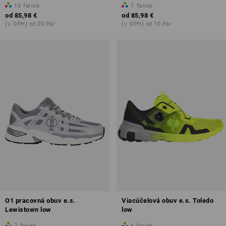
13
farieb
7
farieb
od
85,98 €
od
85,98 €
(v. DPH) od 20 Pár
(v. DPH) od 10 Pár
O1 pracovná obuv e.s.
Viacúčelová obuv e.s. Toledo
Lewistown low
low
7
farieb
6
farieb