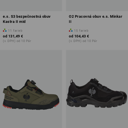
e.s. S3 bezpečnostná obuv
O2 Pracovná obuv e.s. Minkar
Kastra II mid
II
11
farieb
15
farieb
od
131,49 €
od
104,43 €
(v. DPH) od 10 Pár
(v. DPH) od 10 Pár