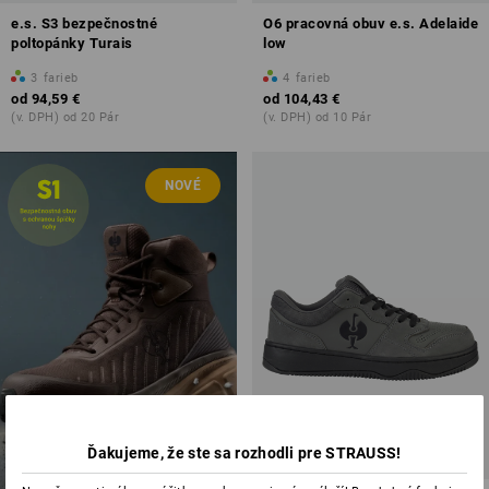
e.s. S3 bezpečnostné
O6 pracovná obuv e.s. Adelaide
poltopánky Turais
low
3
farieb
4
farieb
od
94,59 €
od
104,43 €
(v. DPH) od 20 Pár
(v. DPH) od 10 Pár
NOVÉ
OBUV NOVINKY
Ďakujeme, že ste sa rozhodli pre STRAUSS!
preskúmať