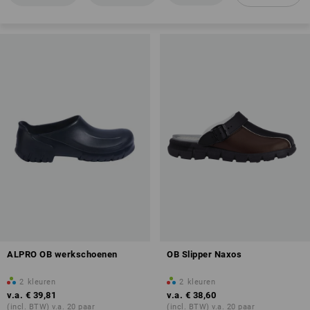
Antislip
Antistatische eigenschappen (A)
Overzicht van de beschermingklassen
ALPRO OB werkschoenen
OB Slipper Naxos
2
kleuren
2
kleuren
v.a.
€ 39,81
v.a.
€ 38,60
(incl. BTW) v.a. 20 paar
(incl. BTW) v.a. 20 paar