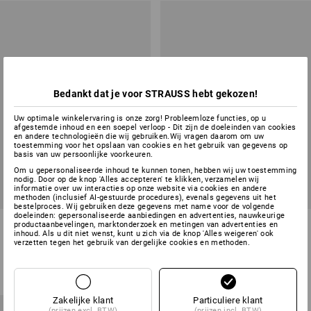
Bedankt dat je voor STRAUSS hebt gekozen!
Uw optimale winkelervaring is onze zorg! Probleemloze functies, op u
afgestemde inhoud en een soepel verloop - Dit zijn de doeleinden van cookies
en andere technologieën die wij gebruiken.Wij vragen daarom om uw
toestemming voor het opslaan van cookies en het gebruik van gegevens op
basis van uw persoonlijke voorkeuren.
Om u gepersonaliseerde inhoud te kunnen tonen, hebben wij uw toestemming
nodig. Door op de knop 'Alles accepteren' te klikken, verzamelen wij
informatie over uw interacties op onze website via cookies en andere
methoden (inclusief AI-gestuurde procedures), evenals gegevens uit het
bestelproces. Wij gebruiken deze gegevens met name voor de volgende
doeleinden: gepersonaliseerde aanbiedingen en advertenties, nauwkeurige
ABEBA OB slipper Caracas
ABEBA OB slipper Tahiti
productaanbevelingen, marktonderzoek en metingen van advertenties en
inhoud. Als u dit niet wenst, kunt u zich via de knop 'Alles weigeren' ook
verzetten tegen het gebruik van dergelijke cookies en methoden.
2
kleuren
2
kleuren
v.a.
€ 43,44
v.a.
€ 31,34
(incl. BTW) v.a. 20 paar
(incl. BTW) v.a. 20 paar
Zakelijke klant
Particuliere klant
(prijzen excl. BTW)
(prijzen incl. BTW)