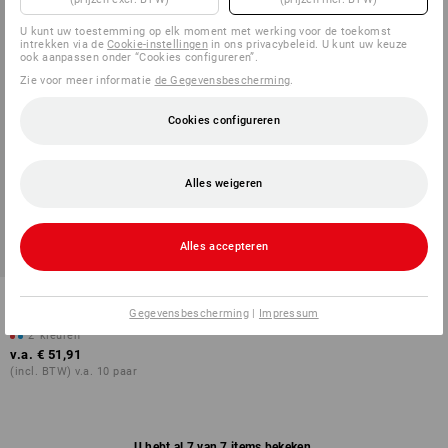
U kunt uw toestemming op elk moment met werking voor de toekomst
intrekken via de
Cookie-instellingen
in ons privacybeleid. U kunt uw keuze
ook aanpassen onder “Cookies configureren”.
Zie voor meer informatie
de Gegevensbescherming
.
Cookies configureren
Alles weigeren
Alles accepteren
OB Muil Belluno
Gegevensbescherming
|
Impressum
2
kleuren
v.a.
€ 51,91
(incl. BTW) v.a. 10 paar
U hebt al 7 van 7 items bekeken.