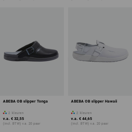
ABEBA OB slipper Tonga
ABEBA OB slipper Hawaii
2
kleuren
2
kleuren
v.a.
€ 32,55
v.a.
€ 44,65
(incl. BTW) v.a. 20 paar
(incl. BTW) v.a. 20 paar