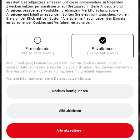
aus dem Bestellprozess erfassen und diese insbesondere zu folgenden
Zwecken nutzen: personalisierte, auf Sie zugeschnittene Angebote und
Anzeigen, passgenaue Produktempfehlungen, Marktforschung sowie
Anzeigen- und Inhaltsmessungen. Sollten Sie dies nicht wünschen, können
Sie sich per Klick auf den Button “Alle ablehnen” auch gegen den Einsatz
entsprechender Cookies und Verfahren entscheiden.
Firmenkunde
Privatkunde
(Preise ohne MwSt.)
(Preise mit MwSt.)
Ihre Einwilligung können Sie jederzeit über die
Cookie-Einstellungen
in
unserer Datenschutzerklärung für die Zukunft widerrufen. Zudem können Sie
Ihre Auswahl unter "Cookies konfigurieren" individuell anpassen
Weitere Informationen siehe
Datenschutzerklärung
.
Cookies konfigurieren
Alle ablehnen
Alle akzeptieren