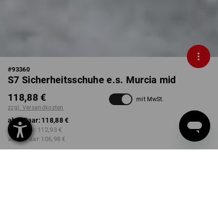
#
93360
S7 Sicherheitsschuhe e.s. Murcia mid
118,88 €
mit MwSt.
zzgl. Versandkosten
ab 1 Paar:
118,88 €
ab 3 Paar:
112,93 €
ab 10 Paar:
106,98 €
Lieferzeit ca. 2-4 Werktage
Workwearstore Verfügbarkeit
FARBE
GRÖSSE
38
wählen
wählen