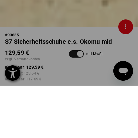
#
93635
S7 Sicherheitsschuhe e.s. Okomu mid
129,59 €
mit MwSt.
zzgl. Versandkosten
ab 1 Paar:
129,59 €
ab 5 Paar:
123,64 €
ab 20 Paar:
117,69 €
Lieferzeit ca. 2-4 Werktage
Workwearstore Verfügbarkeit
FARBE
GRÖSSE
37
wählen
wählen
schwarz