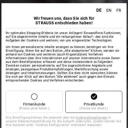
DE
EN
FR
Wir freuen uns, dass Sie sich für
STRAUSS entschieden haben!
Ihr optimales Shopping-Erlebnis ist unser Anliegen! Einwandfreie Funktionen,
auf Sie abgestimmte Inhalte und ein reibungsloser Ablauf - das sind die
Aufgaben der Cookies und weiterer, von uns eingesetzter Technologien.
Um Ihnen personalisierte Inhalte anzeigen zu können, benötigen wir Ihre
Einwilligung. Wenn Sie auf den Button „Alle akzeptieren“ klicken, werden wir
anhand von Cookies und weiteren (auch KI-gestützten) Verfahren
Informationen über Ihre Interaktionen auf unserer Internetseite sowie Daten
aus dem Bestellprozess erfassen und diese insbesondere zu folgenden
Zwecken nutzen: personalisierte, auf Sie zugeschnittene Angebote und
Anzeigen, passgenaue Produktempfehlungen, Marktforschung sowie
Anzeigen- und Inhaltsmessungen. Sollten Sie dies nicht wünschen, können
Sie sich per Klick auf den Button “Alle ablehnen” auch gegen den Einsatz
entsprechender Cookies und Verfahren entscheiden.
Firmenkunde
Privatkunde
(Preise ohne MwSt.)
(Preise mit MwSt.)
Ihre Einwilligung können Sie jederzeit über die
Cookie-Einstellungen
in
unserer Datenschutzerklärung für die Zukunft widerrufen. Zudem können Sie
Ihre Auswahl unter "Cookies konfigurieren" individuell anpassen