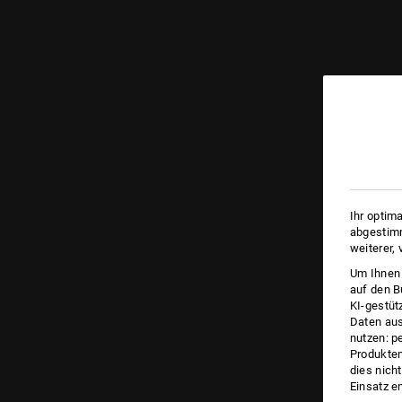
Ihr optim
abgestimm
weiterer,
Um Ihnen 
auf den B
KI-gestüt
Daten aus
nutzen: p
Produktem
dies nich
Einsatz e