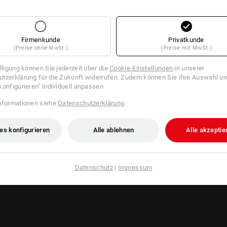
Firmenkunde
Privatkunde
(Preise ohne MwSt.)
(Preise mit MwSt.)
illigung können Sie jederzeit über die
Cookie-Einstellungen
in unserer
tzerklärung für die Zukunft widerrufen. Zudem können Sie Ihre Auswahl un
konfigurieren" individuell anpassen
nformationen siehe
Datenschutzerklärung
.
es konfigurieren
Alle ablehnen
Alle akzeptie
Datenschutz
|
Impressum