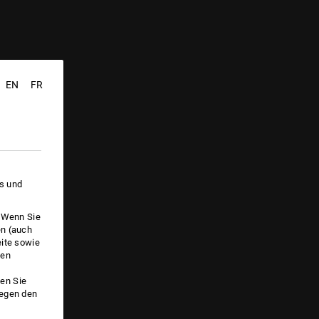
EN
FR
es und
. Wenn Sie
en (auch
eite sowie
ken
en Sie
gegen den