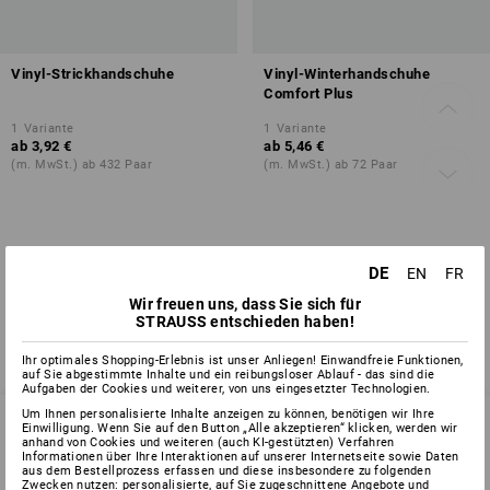
Vinyl-Strickhandschuhe
Vinyl-Winterhandschuhe
Comfort Plus
1
Variante
1
Variante
ab
3,92 €
ab
5,46 €
(m. MwSt.) ab 432 Paar
(m. MwSt.) ab 72 Paar
Sie haben sich bereits 2 von 2 Artikeln angesehen.
DE
EN
FR
Wir freuen uns, dass Sie sich für
STRAUSS entschieden haben!
Ihr optimales Shopping-Erlebnis ist unser Anliegen! Einwandfreie Funktionen,
auf Sie abgestimmte Inhalte und ein reibungsloser Ablauf - das sind die
Aufgaben der Cookies und weiterer, von uns eingesetzter Technologien.
Um Ihnen personalisierte Inhalte anzeigen zu können, benötigen wir Ihre
Einwilligung. Wenn Sie auf den Button „Alle akzeptieren“ klicken, werden wir
anhand von Cookies und weiteren (auch KI-gestützten) Verfahren
Informationen über Ihre Interaktionen auf unserer Internetseite sowie Daten
SERVICE 0 60 50 / 97 10 12
aus dem Bestellprozess erfassen und diese insbesondere zu folgenden
Zwecken nutzen: personalisierte, auf Sie zugeschnittene Angebote und