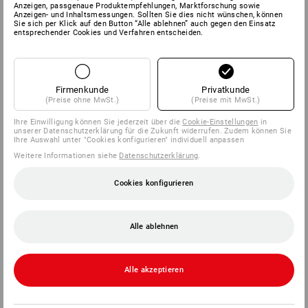
Anzeigen, passgenaue Produktempfehlungen, Marktforschung sowie
Anzeigen- und Inhaltsmessungen. Sollten Sie dies nicht wünschen, können
Sie sich per Klick auf den Button “Alle ablehnen” auch gegen den Einsatz
SERVICE
entsprechender Cookies und Verfahren entscheiden.
UNTERNEHMEN
Firmenkunde
Privatkunde
INFORMATIONEN
(Preise ohne MwSt.)
(Preise mit MwSt.)
Ihre Einwilligung können Sie jederzeit über die
Cookie-Einstellungen
in
ZAHLARTEN
unserer Datenschutzerklärung für die Zukunft widerrufen. Zudem können Sie
Ihre Auswahl unter "Cookies konfigurieren" individuell anpassen
Weitere Informationen siehe
Datenschutzerklärung
.
Cookies konfigurieren
Alle ablehnen
Strauss Deutschland
GmbH & Co. KG
Alle akzeptieren
Frankfurter Straße 98-108
63599 Biebergemünd