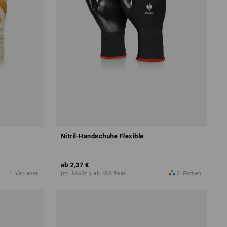
Nitril-Handschuhe Flexible
ab
2,37 €
1
Variante
(m. MwSt.) ab 480 Paar
2
Farben