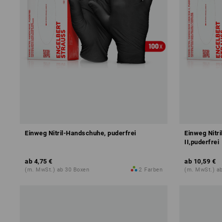
Einweg Nitril-Handschuhe, puderfrei
Einweg Nitr
II,puderfrei
ab
4,75 €
ab
10,59 €
(m. MwSt.) ab 30 Boxen
2
Farben
(m. MwSt.) a