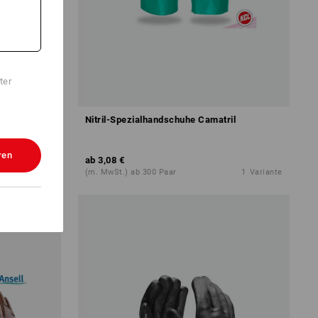
ter
Nitril-Spezialhandschuhe Camatril
ren
ab
3,08 €
1
Variante
(m. MwSt.) ab 300 Paar
1
Variante