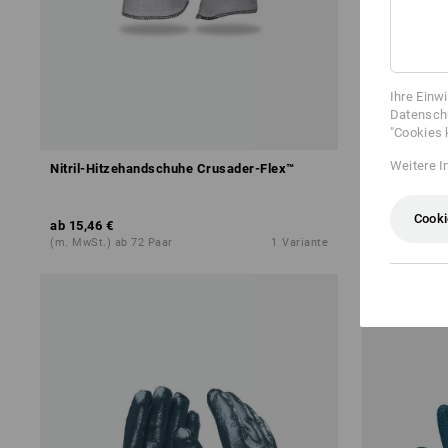
Ihre Einw
Datenschu
"Cookies 
Weitere I
Nitril-Hitzehandschuhe Crusader-Flex™
Hybrid Hand
Cooki
ab
15,46 €
ab
16,54 €
(m. MwSt.) ab 72 Paar
1
Variante
(m. MwSt.) ab