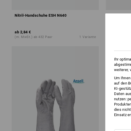
Nitril-Handschuhe ESH N640
Nitril-Hands
ab
2,84 €
ab
14,14 €
(m. MwSt.) ab 432 Paar
1
Variante
(m. MwSt.) a
Ihr optim
abgestimm
weiterer,
Um Ihnen 
auf den B
KI-gestüt
Daten aus
nutzen: p
Produktem
dies nich
Einsatz e