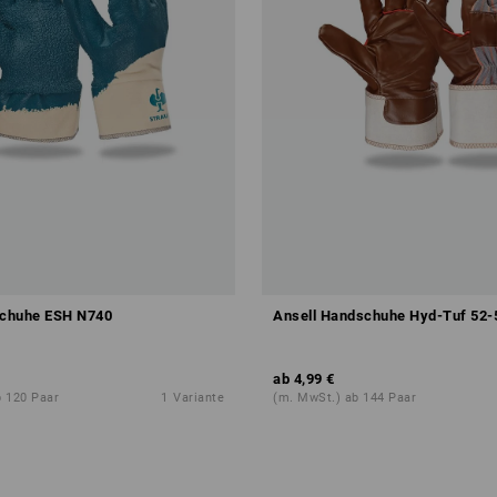
schuhe ESH N740
Ansell Handschuhe Hyd-Tuf 52-
ab
4,99 €
b 120 Paar
1
Variante
(m. MwSt.) ab 144 Paar