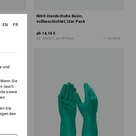
Nitril-Handschuhe Basic,
vollbeschichtet,12er Pack
EN
FR
ab
14,14 €
1
Variante
(m. MwSt.) ab 48 Pack
1
Variante
es und
. Wenn Sie
en (auch
eite sowie
ken
en Sie
gegen den