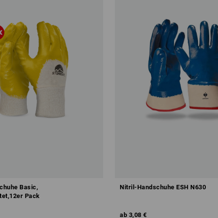
schuhe Basic,
Nitril-Handschuhe ESH N630
tet,12er Pack
ab
3,08 €