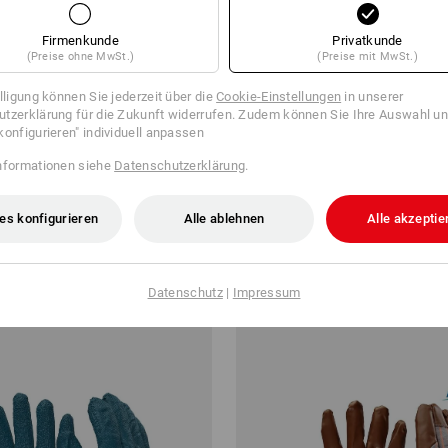
Firmenkunde
Privatkunde
(Preise ohne MwSt.)
(Preise mit MwSt.)
illigung können Sie jederzeit über die
Cookie-Einstellungen
in unserer
tzerklärung für die Zukunft widerrufen. Zudem können Sie Ihre Auswahl un
konfigurieren" individuell anpassen
nformationen siehe
Datenschutzerklärung
.
schuhe e.s.motion 24/7
Nitril-Handschuhe ESH N660
es konfigurieren
Alle ablehnen
Alle akzeptie
ab
2,84 €
 10 Paar
3
Farben
(m. MwSt.) ab 432 Paar
Datenschutz
|
Impressum