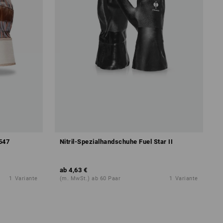
547
Nitril-Spezialhandschuhe Fuel Star II
ab
4,63 €
1
Variante
(m. MwSt.) ab 60 Paar
1
Variante