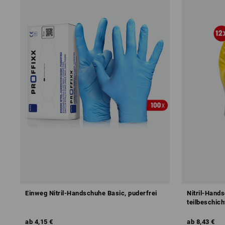
Einweg Nitril-Handschuhe Basic, puderfrei
Nitril-Hand
teilbeschich
ab
4,15 €
ab
8,43 €