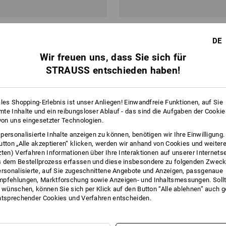
chuhe Lith, Stulpe, 12er Pack
Nitril-Handschuhe Sahara
DE
Wir freuen uns, dass Sie sich für
ab
3,56 €
b 48 Pack
1
Variante
(m. MwSt.) ab 300 Paar
STRAUSS entschieden haben!
ales Shopping-Erlebnis ist unser Anliegen! Einwandfreie Funktionen, auf Sie
te Inhalte und ein reibungsloser Ablauf - das sind die Aufgaben der Cooki
 von uns eingesetzter Technologien.
personalisierte Inhalte anzeigen zu können, benötigen wir Ihre Einwilligung
utton „Alle akzeptieren“ klicken, werden wir anhand von Cookies und weiter
zten) Verfahren Informationen über Ihre Interaktionen auf unserer Internets
 dem Bestellprozess erfassen und diese insbesondere zu folgenden Zwec
ersonalisierte, auf Sie zugeschnittene Angebote und Anzeigen, passgenaue
pfehlungen, Marktforschung sowie Anzeigen- und Inhaltsmessungen. Sollt
t wünschen, können Sie sich per Klick auf den Button “Alle ablehnen” auch 
ntsprechender Cookies und Verfahren entscheiden.