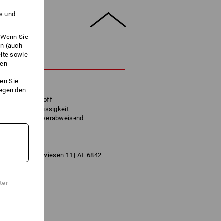
es und
. Wenn Sie
en (auch
eite sowie
HREIBUNG
ken
en Sie
Helmen
gegen den
ex-Funktionsstoff
Schmutz und Flüssigkeit
chmutz- und wasserabweisend
 Herrschaftswiesen 11 | AT 6842
ter