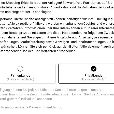
ales Shopping-Erlebnis ist unser Anliegen! Einwandfreie Funktionen, auf Sie
INFO
te Inhalte und ein reibungsloser Ablauf - das sind die Aufgaben der Cooki
 von uns eingesetzter Technologien.
personalisierte Inhalte anzeigen zu können, benötigen wir Ihre Einwilligung
utton „Alle akzeptieren“ klicken, werden wir anhand von Cookies und weiter
zten) Verfahren Informationen über Ihre Interaktionen auf unserer Internets
BESC
 dem Bestellprozess erfassen und diese insbesondere zu folgenden Zwec
ersonalisierte, auf Sie zugeschnittene Angebote und Anzeigen, passgenaue
pfehlungen, Marktforschung sowie Anzeigen- und Inhaltsmessungen. Sollt
®
kombinierbar mit allen e.s. Protos
-
t wünschen, können Sie sich per Klick auf den Button “Alle ablehnen” auch 
ntsprechender Cookies und Verfahren entscheiden.
hochwertiger 3-lagiger SympaT
verhindert das Eindringen von 
besonders pflegeleicht, da s
Firmenkunde
Privatkunde
(Preise ohne MwSt.)
(Preise mit MwSt.)
Herstellerinformation:
PROTOS GmbH |
Koblach | office@protos.at
illigung können Sie jederzeit über die
Cookie-Einstellungen
in unserer
tzerklärung für die Zukunft widerrufen. Zudem können Sie Ihre Auswahl un
konfigurieren" individuell anpassen
nformationen siehe
Datenschutzerklärung
.