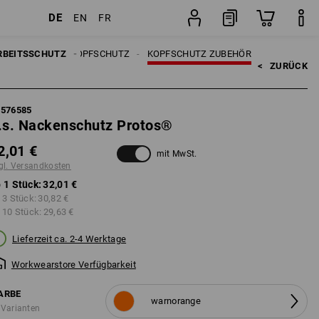
DE
EN
FR
Stück
RBEITSSCHUTZ
KOPFSCHUTZ
KOPFSCHUTZ ZUBEHÖR
<   
ZURÜCK
7576585
.s. Nackenschutz Protos®
2,01 €
mit MwSt.
gl. Versandkosten
 1 Stück:
32,01 €
 3 Stück:
30,82 €
 10 Stück:
29,63 €
Lieferzeit ca. 2-4 Werktage
Workwearstore Verfügbarkeit
ARBE
warnorange
 Varianten