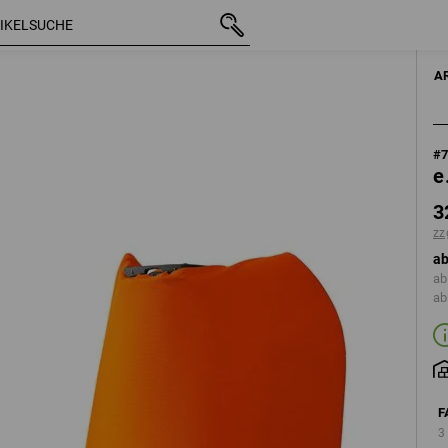
mit MwSt.
32,01 €
warnorange
zzgl. Versandkosten
A
#
e
3
zz
ab
ab
ab
F
3