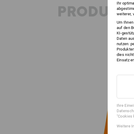
Ihr optim
PRODUKT
abgestimm
weiterer,
Um Ihnen 
auf den B
KI-gestüt
Daten aus
nutzen: p
Produktem
dies nich
Einsatz e
Ihre Einw
Datenschu
"Cookies 
Weitere I