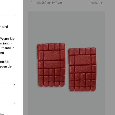
1
Farbe
(m. MwSt.) ab 10 Paar
1
Variante
es und
. Wenn Sie
en (auch
eite sowie
ken
en Sie
gegen den
ter