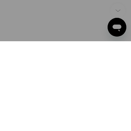
ZAHLARTEN
Apple Pay
Google Pay
PayPal
Strauss Deutschland
Kreditkarte
GmbH & Co. KG
Frankfurter Straße 98-108
Bankeinzug
63599 Biebergemünd
Vorauskasse