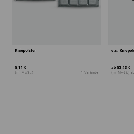
Kniepolster
e.s. Kniepo
5,11 €
ab
53,43 €
(m. MwSt.)
1
Variante
(m. MwSt.) ab