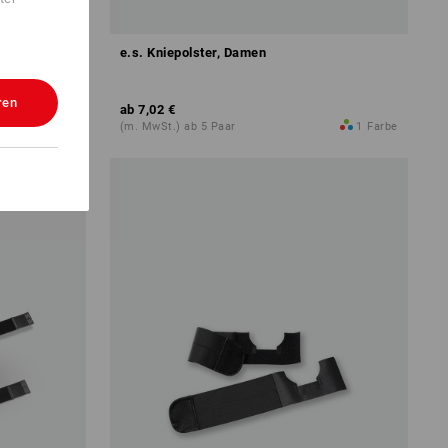
e.s. Kniepolster, Damen
ren
ab
7,02 €
1
Farbe
(m. MwSt.) ab 5 Paar
1
Farbe