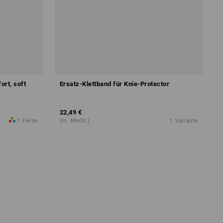
ort, soft
Ersatz-Klettband für Knie-Protector
22,49 €
1
Farbe
(m. MwSt.)
1
Variante