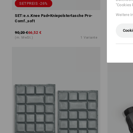
SETPREIS -26%
"Cookies 
Weitere I
SET:e.s.Knee Pad+Kniepolstertasche Pro-
e.s. Knee P
Comf.,soft
Cooki
90,20 €
66,52 €
ab
11,78 €
(m. MwSt.)
1
Variante
(m. MwSt.) ab