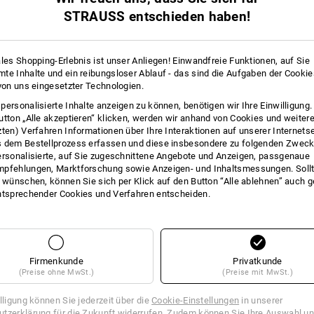
1
Variante
(m. MwSt.) ab 3 Paar
STRAUSS entschieden haben!
ales Shopping-Erlebnis ist unser Anliegen! Einwandfreie Funktionen, auf Sie
te Inhalte und ein reibungsloser Ablauf - das sind die Aufgaben der Cooki
 von uns eingesetzter Technologien.
personalisierte Inhalte anzeigen zu können, benötigen wir Ihre Einwilligung
utton „Alle akzeptieren“ klicken, werden wir anhand von Cookies und weiter
zten) Verfahren Informationen über Ihre Interaktionen auf unserer Internets
 dem Bestellprozess erfassen und diese insbesondere zu folgenden Zwec
ersonalisierte, auf Sie zugeschnittene Angebote und Anzeigen, passgenaue
pfehlungen, Marktforschung sowie Anzeigen- und Inhaltsmessungen. Sollt
t wünschen, können Sie sich per Klick auf den Button “Alle ablehnen” auch 
ntsprechender Cookies und Verfahren entscheiden.
Firmenkunde
Privatkunde
(Preise ohne MwSt.)
(Preise mit MwSt.)
illigung können Sie jederzeit über die
Cookie-Einstellungen
in unserer
tzerklärung für die Zukunft widerrufen. Zudem können Sie Ihre Auswahl un