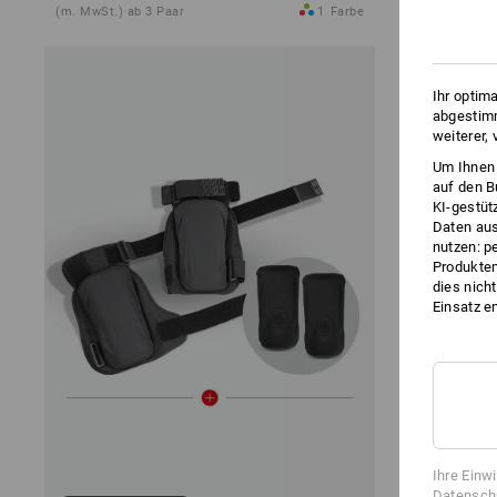
(m. MwSt.) ab 3 Paar
1
Farbe
(m. MwSt.)
Ihr optim
abgestimm
weiterer,
Um Ihnen 
auf den B
KI-gestüt
Daten aus
nutzen: p
Produktem
dies nich
Einsatz e
Ihre Einw
Datenschu