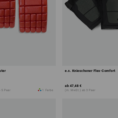
ster
e.s. Knieschoner Flex-Comfort
ab
47,48 €
 5 Paar
1
Farbe
(m. MwSt.) ab 3 Paar