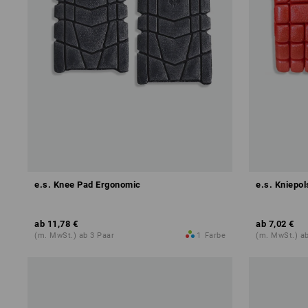
e.s. Knee Pad Ergonomic
e.s. Kniepol
ab
11,78 €
ab
7,02 €
(m. MwSt.) ab 3 Paar
1
Farbe
(m. MwSt.) ab