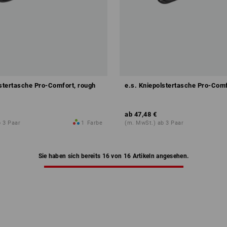
lstertasche Pro-Comfort, rough
e.s. Kniepolstertasche Pro-Comf
ab
47,48 €
 3 Paar
1
Farbe
(m. MwSt.) ab 3 Paar
Sie haben sich bereits 16 von 16 Artikeln angesehen.