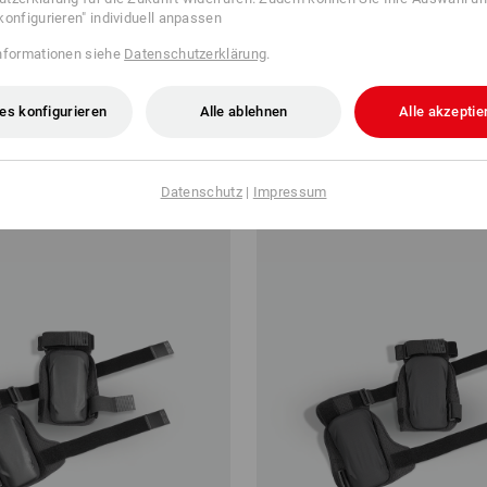
konfigurieren" individuell anpassen
nformationen siehe
Datenschutzerklärung
.
ad Ergonomic, Damen
e.s. Knee Board Pro-Comfort
es konfigurieren
Alle ablehnen
Alle akzeptie
ab
83,18 €
 3 Paar
1
Farbe
(m. MwSt.) ab 3 Stück
Datenschutz
|
Impressum