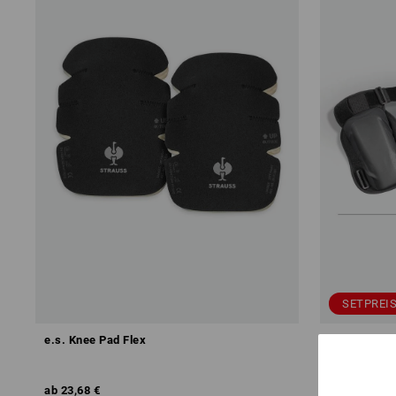
SETPREIS
e.s. Knee Pad Flex
SET:e.s.Kne
Comf.,roug
ab
23,68 €
96,15 €
71,2