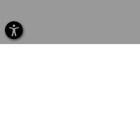
SERVICE 0 60 50 / 97 10 12
SERV
Hom
Liefe
NEWSLETTER-ANMELDUNG
Umta
Beza
STRAUSS FOLGEN
Katal
Logos