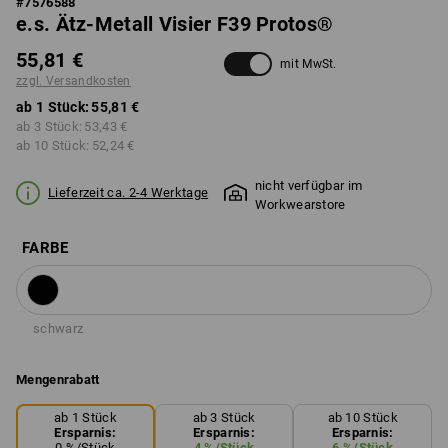
#
7576588
e.s. Ätz-Metall Visier F39 Protos®
55,81 €
mit MwSt.
zzgl. Versandkosten
ab 1 Stück:
55,81 €
ab 3 Stück:
53,43 €
ab 10 Stück:
52,24 €
nicht verfügbar im
Lieferzeit ca. 2-4 Werktage
Workwearstore
FARBE
schwarz
Mengenrabatt
ab 1 Stück
ab 3 Stück
ab 10 Stück
Ersparnis:
Ersparnis:
Ersparnis:
0
%/
Stück
4
%/
Stück
6
%/
Stück