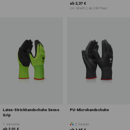
ab
2,37 €
(m. MwSt.) ab 240 Paar
Latex-Strickhandschuhe Senso
PU-Microhandschuhe
Grip
1
Variante
2
Farben
ab
2,01 €
ab
1,65 €