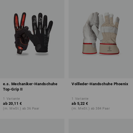
e.s. Mechaniker-Handschuhe
Vollleder-Handschuhe Phoenix
Top-Grip II
1
Variante
1
Variante
ab
20,11 €
ab
5,22 €
(m. MwSt.) ab 36 Paar
(m. MwSt.) ab 384 Paar