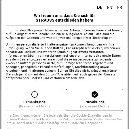
DE
EN
FR
Wir freuen uns, dass Sie sich für
STRAUSS entschieden haben!
Ihr optimales Shopping-Erlebnis ist unser Anliegen! Einwandfreie Funktionen,
auf Sie abgestimmte Inhalte und ein reibungsloser Ablauf - das sind die
Aufgaben der Cookies und weiterer, von uns eingesetzter Technologien.
Um Ihnen personalisierte Inhalte anzeigen zu können, benötigen wir Ihre
Einwilligung. Wenn Sie auf den Button „Alle akzeptieren“ klicken, werden wir
anhand von Cookies und weiteren (auch KI-gestützten) Verfahren
Informationen über Ihre Interaktionen auf unserer Internetseite sowie Daten
aus dem Bestellprozess erfassen und diese insbesondere zu folgenden
Zwecken nutzen: personalisierte, auf Sie zugeschnittene Angebote und
Anzeigen, passgenaue Produktempfehlungen, Marktforschung sowie
Anzeigen- und Inhaltsmessungen. Sollten Sie dies nicht wünschen, können
Sie sich per Klick auf den Button “Alle ablehnen” auch gegen den Einsatz
entsprechender Cookies und Verfahren entscheiden.
PVC-Strickhandschuhe Rondo
e.s. Mechaniker-Handschuhe
Sierra
Firmenkunde
Privatkunde
(Preise ohne MwSt.)
(Preise mit MwSt.)
2
Farben
2
Farben
ab
2,37 €
ab
17,73 €
Ihre Einwilligung können Sie jederzeit über die
Cookie-Einstellungen
in
unserer Datenschutzerklärung für die Zukunft widerrufen. Zudem können Sie
(m. MwSt.) ab 336 Paar
(m. MwSt.) ab 12 Paar
Ihre Auswahl unter "Cookies konfigurieren" individuell anpassen