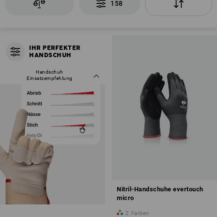
158
IHR PERFEKTER
IHR PERFEKTER
HANDSCHUH
HANDSCHUH
Handschuh
So einfach geht’s:
Einsatzempfehlung
Filter öffnen
Anforderungen gewichten
über 120 Modelle in Sekunden
filtern
Nitril-Handschuhe evertouch
micro
2
Farben