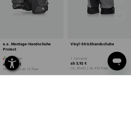
e.s. Montage-Handschuhe
Vinyl-Strickhandschuhe
Protect
2
Farben
1
Variante
ab
3,92 €
ab
33,20 €
(m. MwSt.) ab 432 Paar
(m. MwSt.) ab 12 Paar