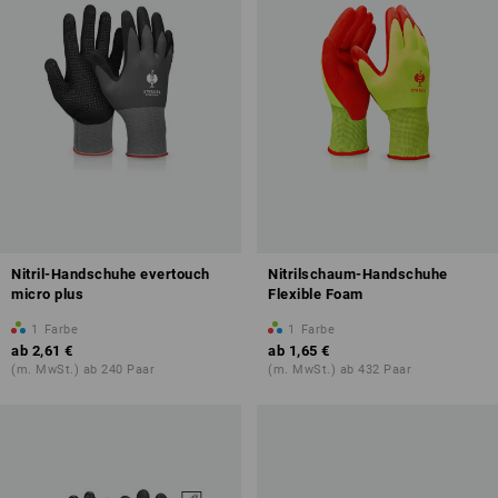
Nitril-Handschuhe evertouch
Nitrilschaum-Handschuhe
micro plus
Flexible Foam
1
Farbe
1
Farbe
ab
2,61 €
ab
1,65 €
(m. MwSt.) ab 240 Paar
(m. MwSt.) ab 432 Paar