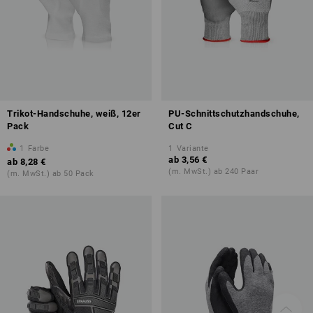
Trikot-Handschuhe, weiß, 12er
PU-Schnittschutzhandschuhe,
Pack
Cut C
1
Farbe
1
Variante
ab
3,56 €
ab
8,28 €
(m. MwSt.) ab 240 Paar
(m. MwSt.) ab 50 Pack