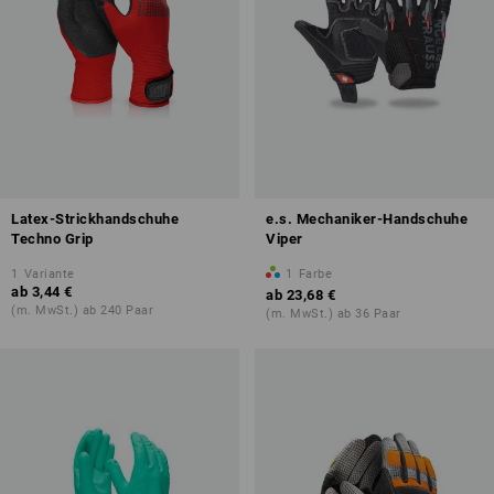
Latex-Strickhandschuhe
e.s. Mechaniker-Handschuhe
Techno Grip
Viper
1
Variante
1
Farbe
ab
3,44 €
ab
23,68 €
(m. MwSt.) ab 240 Paar
(m. MwSt.) ab 36 Paar