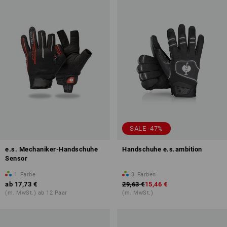
SALE -47%
e.s. Mechaniker-Handschuhe
Handschuhe e.s.ambition
Sensor
1
Farbe
3
Farben
ab
17,73 €
29,63 €
15,46 €
(m. MwSt.) ab 12 Paar
(m. MwSt.)