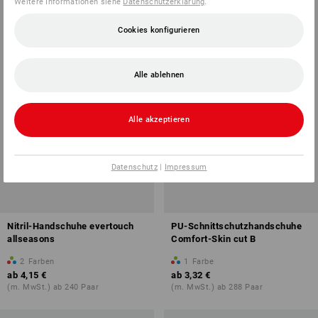
Weitere Informationen siehe
Datenschutzerklärung
.
Cookies konfigurieren
Alle ablehnen
Alle akzeptieren
Datenschutz
|
Impressum
Nitril-Handschuhe evertouch
PU-Schnittschutzhandschuhe
allseasons
Comfort-Skin cut B
2
Farben
1
Farbe
ab
4,15 €
ab
3,32 €
(m. MwSt.) ab 240 Paar
(m. MwSt.) ab 288 Paar