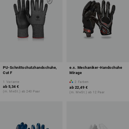
PU-Schnittschutzhandschuhe,
e.s. Mechaniker-Handschuhe
Cut F
Mirage
1
Variante
2
Farben
ab
5,34 €
ab
22,49 €
(m. MwSt.) ab 240 Paar
(m. MwSt.) ab 12 Paar