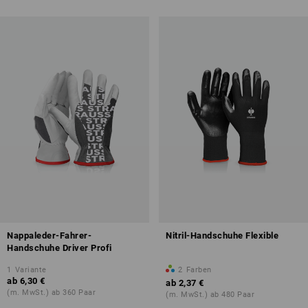
Nappaleder-Fahrer-
Nitril-Handschuhe Flexible
Handschuhe Driver Profi
1
Variante
2
Farben
ab
6,30 €
ab
2,37 €
(m. MwSt.) ab 360 Paar
(m. MwSt.) ab 480 Paar