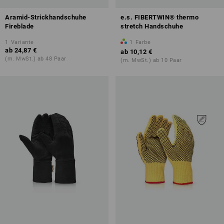
Aramid-Strickhandschuhe
e.s. FIBERTWIN® thermo
Fireblade
stretch Handschuhe
1
Variante
1
Farbe
ab
24,87 €
ab
10,12 €
(m. MwSt.) ab 48 Paar
(m. MwSt.) ab 10 Paar