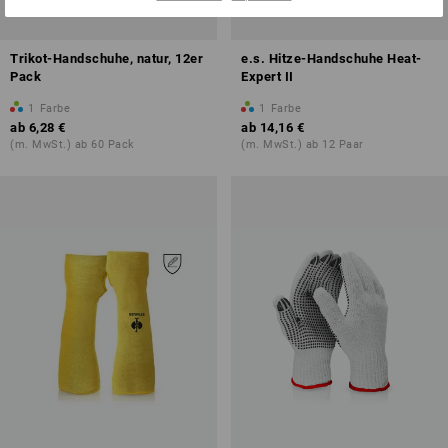
Trikot-Handschuhe, natur, 12er
e.s. Hitze-Handschuhe Heat-
Pack
Expert II
1
Farbe
1
Farbe
ab
6,28 €
ab
14,16 €
(m. MwSt.) ab 60 Pack
(m. MwSt.) ab 12 Paar