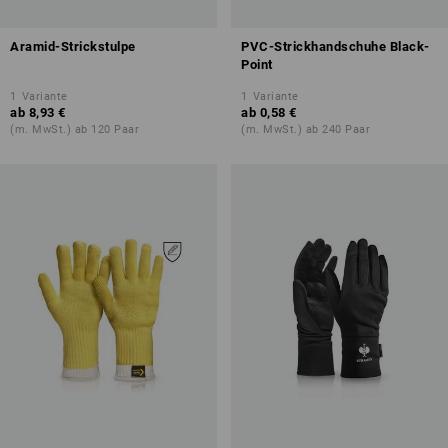
Aramid-Strickstulpe
PVC-Strickhandschuhe Black-
Point
1
Variante
1
Variante
ab
8,93 €
ab
0,58 €
(m. MwSt.) ab 120 Paar
(m. MwSt.) ab 240 Paar