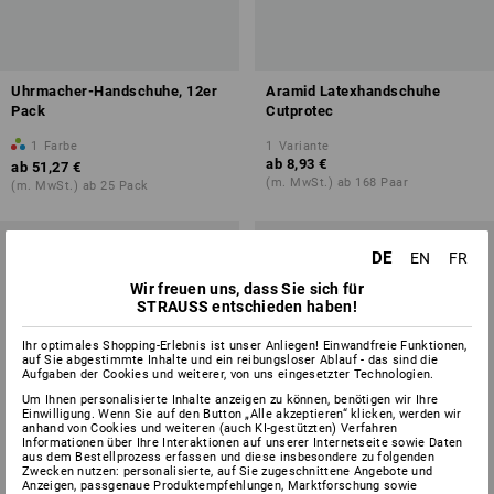
Uhrmacher-Handschuhe, 12er
Aramid Latexhandschuhe
Pack
Cutprotec
1
Farbe
1
Variante
ab
8,93 €
ab
51,27 €
(m. MwSt.) ab 168 Paar
(m. MwSt.) ab 25 Pack
DE
EN
FR
Wir freuen uns, dass Sie sich für
STRAUSS entschieden haben!
Ihr optimales Shopping-Erlebnis ist unser Anliegen! Einwandfreie Funktionen,
auf Sie abgestimmte Inhalte und ein reibungsloser Ablauf - das sind die
Aufgaben der Cookies und weiterer, von uns eingesetzter Technologien.
Um Ihnen personalisierte Inhalte anzeigen zu können, benötigen wir Ihre
Einwilligung. Wenn Sie auf den Button „Alle akzeptieren“ klicken, werden wir
anhand von Cookies und weiteren (auch KI-gestützten) Verfahren
Informationen über Ihre Interaktionen auf unserer Internetseite sowie Daten
aus dem Bestellprozess erfassen und diese insbesondere zu folgenden
Zwecken nutzen: personalisierte, auf Sie zugeschnittene Angebote und
Anzeigen, passgenaue Produktempfehlungen, Marktforschung sowie