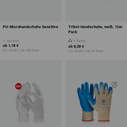
PU-Microhandschuhe Sensitive
Trikot-Handschuhe, weiß, 12er
Pack
1
Variante
1
Farbe
ab
1,18 €
ab
8,28 €
(m. MwSt.) ab 360 Paar
(m. MwSt.) ab 50 Pack