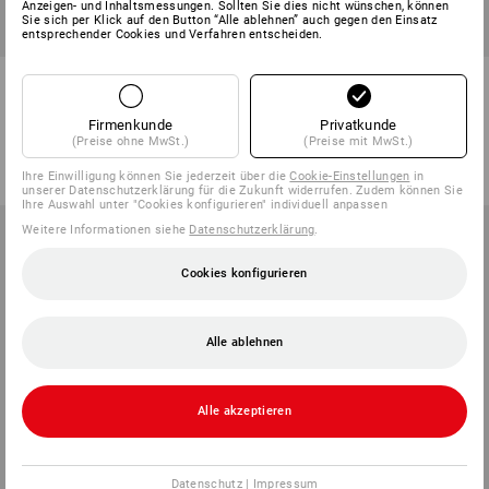
Anzeigen- und Inhaltsmessungen. Sollten Sie dies nicht wünschen, können
Sie sich per Klick auf den Button “Alle ablehnen” auch gegen den Einsatz
entsprechender Cookies und Verfahren entscheiden.
Trikot-Handschuhe, verstärkt,
PVC-Trikot-Handschuhe Grip,
12er Pack
12er Pack
Firmenkunde
Privatkunde
1
Farbe
1
Farbe
(Preise ohne MwSt.)
(Preise mit MwSt.)
ab
11,28 €
ab
14,14 €
(m. MwSt.) ab 50 Pack
(m. MwSt.) ab 50 Pack
Ihre Einwilligung können Sie jederzeit über die
Cookie-Einstellungen
in
unserer Datenschutzerklärung für die Zukunft widerrufen. Zudem können Sie
Ihre Auswahl unter "Cookies konfigurieren" individuell anpassen
Weitere Informationen siehe
Datenschutzerklärung
.
Cookies konfigurieren
Alle ablehnen
Alle akzeptieren
Datenschutz
|
Impressum