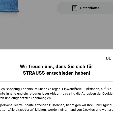
Datenblätter
FOS
DE
Wir freuen uns, dass Sie sich für
STRAUSS entschieden haben!
FARBLEITSYSTEM
ÜR JEDE GRÖSSE EINE BUNDFARB
ales Shopping-Erlebnis ist unser Anliegen! Einwandfreie Funktionen, auf Sie
te Inhalte und ein reibungsloser Ablauf - das sind die Aufgaben der Cooki
 von uns eingesetzter Technologien.
Viele helfende Hände am Werk? Bestens!
personalisierte Inhalte anzeigen zu können, benötigen wir Ihre Einwilligung
g am Bund unserer Handschuhe findet jeder Mitarbeiter schnell seine ric
utton „Alle akzeptieren“ klicken, werden wir anhand von Cookies und weiter
tellungen zum schnellen und übersichtlichen Einlagern unterschiedlicher