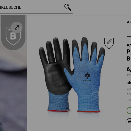
arz / blau-
mit MwSt.
6,19 €
6
ange
zzgl. Versandk
A
#
P
B
6
zz
ab
ab
ab
ab