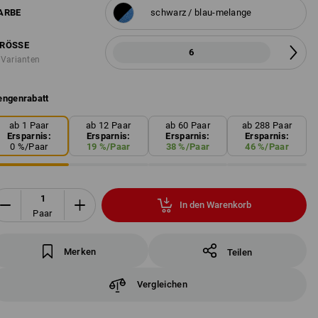
ARBE
schwarz / blau-melange
RÖSSE
6
 Varianten
ngenrabatt
ab 1 Paar
ab 12 Paar
ab 60 Paar
ab 288 Paar
Ersparnis:
Ersparnis:
Ersparnis:
Ersparnis:
0
%/
Paar
19
%/
Paar
38
%/
Paar
46
%/
Paar
In den Warenkorb
Paar
Merken
Teilen
Vergleichen