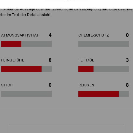
ch bindende Aussage über die tatsächliche Einsatzeignung dar. Bitte beachten
er im Text der Detailansicht.
4
0
ATMUNGSAKTIVITÄT
CHEMIE-SCHUTZ
8
3
FEINGEFÜHL
FETT/ÖL
0
8
STICH
REISSEN