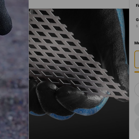
F
G
6
Me