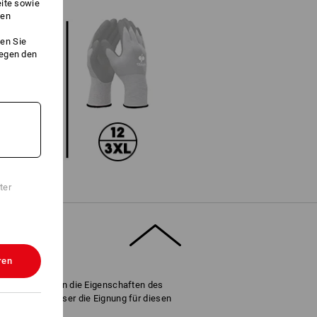
eite sowie
ken
en Sie
gegen den
ter
ren
 Bewertet wurden die Eigenschaften des
ung, desto besser die Eignung für diesen