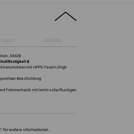
ETAILS
EXTRAS
iken, 3X42B
nittfestigkeit B
rickkonstruktion mit HPPE-Fasern (High
lyurethan-Beschichtung
und Feinmechanik mit leicht scharfkantigen
" für weitere Informationen.