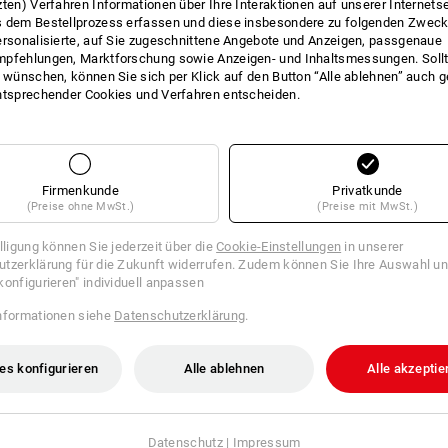
zten) Verfahren Informationen über Ihre Interaktionen auf unserer Internets
 dem Bestellprozess erfassen und diese insbesondere zu folgenden Zwec
ersonalisierte, auf Sie zugeschnittene Angebote und Anzeigen, passgenaue
pfehlungen, Marktforschung sowie Anzeigen- und Inhaltsmessungen. Sollt
t wünschen, können Sie sich per Klick auf den Button “Alle ablehnen” auch 
ntsprechender Cookies und Verfahren entscheiden.
Firmenkunde
Privatkunde
(Preise ohne MwSt.)
(Preise mit MwSt.)
illigung können Sie jederzeit über die
Cookie-Einstellungen
in unserer
tzerklärung für die Zukunft widerrufen. Zudem können Sie Ihre Auswahl un
konfigurieren" individuell anpassen
EMPFEHLUNG
nformationen siehe
Datenschutzerklärung
.
es konfigurieren
Alle ablehnen
Alle akzeptie
aus der Praxis. Die gültigen EN-Normen wurden dabei nicht berücksichtigt.
en anderen Handschuhen der jeweiligen Materialgruppe. Je höher die Bewert
Datenschutz
|
Impressum