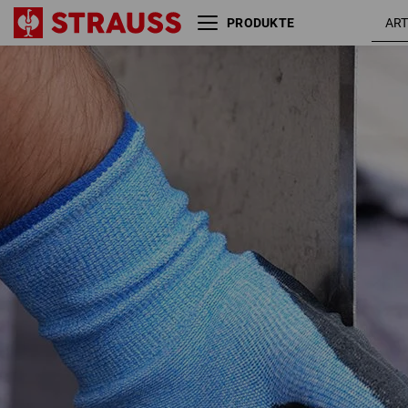
PRODUKTE
PU-Schnittschutzhandschuhe
schw
Comfort-Skin cut B
mel