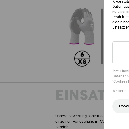
KI-gestüt
Daten aus
nutzen: p
Produktem
dies nich
Einsatz e
Ihre Einw
Datenschu
"Cookies 
EINSATZ-
Weitere I
Cooki
Unsere Bewertung basiert auf Erfahrungen 
einzelnen Handschuhs im Vergleich mit all
Bereich.