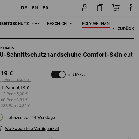
DE
EN
FR
osten
Paar
RBEITSSCHUTZ
HANDSCHUHE
BESCHICHTET
POLYURETHAN
<   
ZURÜCK
7616406
U-Schnittschutzhandschuhe Comfort-Skin cut
,19 €
mit MwSt.
gl. Versandkosten
 1 Paar:
6,19 €
 12 Paar:
5,00 €
 60 Paar:
3,81 €
 288 Paar:
3,32 €
Lieferzeit ca. 2-4 Werktage
Workwearstore Verfügbarkeit