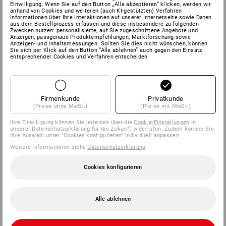
Einwilligung. Wenn Sie auf den Button „Alle akzeptieren“ klicken, werden wir
anhand von Cookies und weiteren (auch KI-gestützten) Verfahren
Informationen über Ihre Interaktionen auf unserer Internetseite sowie Daten
aus dem Bestellprozess erfassen und diese insbesondere zu folgenden
Zwecken nutzen: personalisierte, auf Sie zugeschnittene Angebote und
Anzeigen, passgenaue Produktempfehlungen, Marktforschung sowie
Anzeigen- und Inhaltsmessungen. Sollten Sie dies nicht wünschen, können
Sie sich per Klick auf den Button “Alle ablehnen” auch gegen den Einsatz
entsprechender Cookies und Verfahren entscheiden.
Firmenkunde
Privatkunde
(Preise ohne MwSt.)
(Preise mit MwSt.)
Ihre Einwilligung können Sie jederzeit über die
Cookie-Einstellungen
in
unserer Datenschutzerklärung für die Zukunft widerrufen. Zudem können Sie
Ihre Auswahl unter "Cookies konfigurieren" individuell anpassen
Weitere Informationen siehe
Datenschutzerklärung
.
Cookies konfigurieren
Alle ablehnen