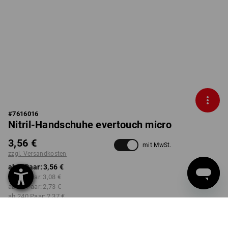
#
7616016
Nitril-Handschuhe evertouch micro
3,56 €
mit MwSt.
zzgl. Versandkosten
ab 1 Paar:
3,56 €
ab 12 Paar:
3,08 €
ab 60 Paar:
2,73 €
ab 240 Paar:
2,37 €
Lieferzeit ca. 2-4 Werktage
Workwearstore Verfügbarkeit