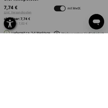
7,74 €
mit MwSt.
zzgl. Versandkosten
ab 1 Paar:
7,74 €
ab 5 Paar:
7,02 €
Lieferzeit ca. 2-4 Werktage
Workwearstore Verfügbarkeit
FARBE
rot
Mengenrabatt
ab 1 Paar
ab 5 Paar
Ersparnis:
Ersparnis:
0
%/
Paar
9
%/
Paar