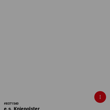
#
8371540
e.s. Kniepolster