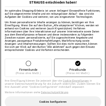
STRAUSS entschieden haben!
Ihr optimales Shopping-Erlebnis ist unser Anliegen! Einwandfreie Funktionen,
auf Sie abgestimmte Inhalte und ein reibungsloser Ablauf - das sind die
Aufgaben der Cookies und weiterer, von uns eingesetzter Technologien.
Um Ihnen personalisierte Inhalte anzeigen zu können, benötigen wir Ihre
Einwilligung. Wenn Sie auf den Button „Alle akzeptieren“ klicken, werden wir
anhand von Cookies und weiteren (auch KI-gestützten) Verfahren
Informationen über Ihre Interaktionen auf unserer Internetseite sowie Daten
aus dem Bestellprozess erfassen und diese insbesondere zu folgenden
Zwecken nutzen: personalisierte, auf Sie zugeschnittene Angebote und
Anzeigen, passgenaue Produktempfehlungen, Marktforschung sowie
Anzeigen- und Inhaltsmessungen. Sollten Sie dies nicht wünschen, können
Sie sich per Klick auf den Button “Alle ablehnen” auch gegen den Einsatz
entsprechender Cookies und Verfahren entscheiden.
Firmenkunde
Privatkunde
(Preise ohne MwSt.)
(Preise mit MwSt.)
Ihre Einwilligung können Sie jederzeit über die
Cookie-Einstellungen
in
unserer Datenschutzerklärung für die Zukunft widerrufen. Zudem können Sie
Ihre Auswahl unter "Cookies konfigurieren" individuell anpassen
Weitere Informationen siehe
Datenschutzerklärung
.
Cookies konfigurieren