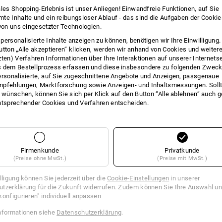
ales Shopping-Erlebnis ist unser Anliegen! Einwandfreie Funktionen, auf Sie
INFO
te Inhalte und ein reibungsloser Ablauf - das sind die Aufgaben der Cooki
 von uns eingesetzter Technologien.
personalisierte Inhalte anzeigen zu können, benötigen wir Ihre Einwilligung
utton „Alle akzeptieren“ klicken, werden wir anhand von Cookies und weiter
zten) Verfahren Informationen über Ihre Interaktionen auf unserer Internets
BESC
 dem Bestellprozess erfassen und diese insbesondere zu folgenden Zwec
ersonalisierte, auf Sie zugeschnittene Angebote und Anzeigen, passgenaue
pfehlungen, Marktforschung sowie Anzeigen- und Inhaltsmessungen. Sollt
Superleichtes Spezial-Kniepolster m
t wünschen, können Sie sich per Klick auf den Button “Alle ablehnen” auch 
ntsprechender Cookies und Verfahren entscheiden.
Zertifiziert nach
DIN EN 14404:2004+A
Kombination mit folgenden Strauss H
aus Polyethylen-Schaum
ausgezeichnete Dämpfungsei
Firmenkunde
Privatkunde
optimale Druckverteilung
(Preise ohne MwSt.)
(Preise mit MwSt.)
sehr gute Formstabilität: kehr
wieder zurück in die Ursprung
illigung können Sie jederzeit über die
Cookie-Einstellungen
in unserer
flexible und funktionelle Form,
tzerklärung für die Zukunft widerrufen. Zudem können Sie Ihre Auswahl un
hervorragender Tragekomfort
konfigurieren" individuell anpassen
Maße: 250 x 150 x 18 mm
Gewicht: ca. 74 g/Stück
nformationen siehe
Datenschutzerklärung
.
Lieferung erfolgt paarweise.