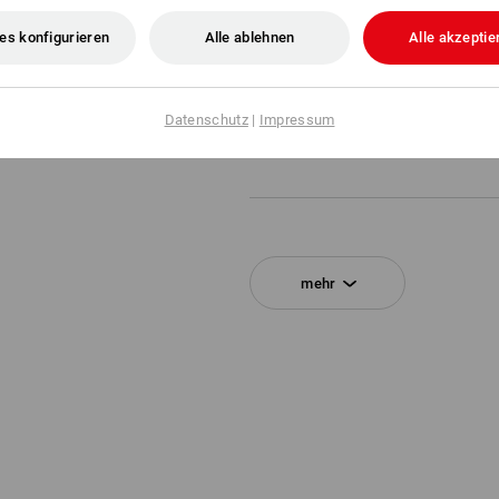
es konfigurieren
Alle ablehnen
Alle akzeptie
Pflegehinweise:
Handwäsche
Nicht im Trockner trocknen
Datenschutz
|
Impressum
Nicht trockenreinigen
Klicken Sie auf den Button "Datenblatt
mehr
Datenblatt