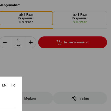
Mengenrabatt
ab 1 Paar
ab 3 Paar
Ersparnis:
Ersparnis:
0
%/
Paar
9
%/
Paar
In den Warenkorb
Paar
EN
FR
Merken
Teilen