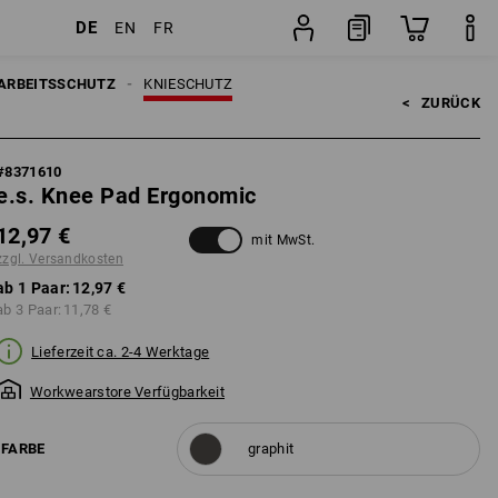
DE
EN
FR
Paar
ARBEITSSCHUTZ
KNIESCHUTZ
<   
ZURÜCK
#
8371610
e.s. Knee Pad Ergonomic
12,97 €
mit MwSt.
zzgl. Versandkosten
ab 1 Paar:
12,97 €
ab 3 Paar:
11,78 €
Lieferzeit ca. 2-4 Werktage
Workwearstore Verfügbarkeit
FARBE
graphit