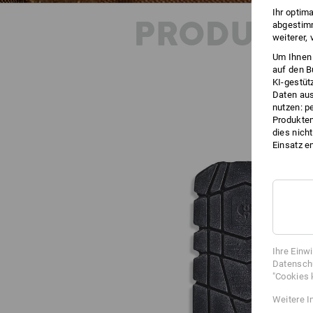
Ihr optim
PRODUKT
abgestimm
weiterer,
Um Ihnen 
auf den B
KI-gestüt
Daten aus
nutzen: p
Produktem
dies nich
Einsatz e
Ihre Einw
Datenschu
"Cookies 
Weitere I