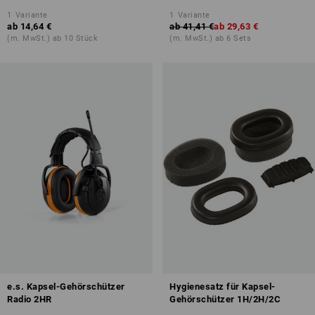
1
Variante
1
Variante
ab
14,64 €
ab
41,41 €
ab
29,63 €
(m. MwSt.) ab 10 Stück
(m. MwSt.) ab 6 Sets
e.s. Kapsel-Gehörschützer
Hygienesatz für Kapsel-
Radio 2HR
Gehörschützer 1H/2H/2C