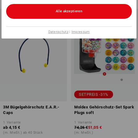
Alle akzeptieren
Datenschutz
|
Impressum
SETPREIS -31%
3M Bügelgehörschutz E.A.R.-
Moldex Gehörschutz-Set Spark
Caps
Plugs soft
1
Variante
1
Variante
ab
4,15 €
74,26 €
51,05 €
(m. MwSt.) ab 40 Stück
(m. MwSt.)