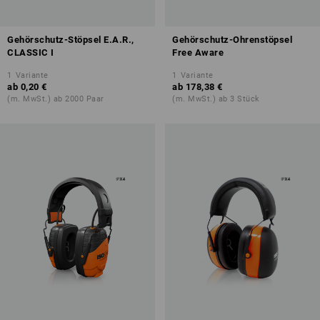
Gehörschutz-Stöpsel E.A.R.,
Gehörschutz-Ohrenstöpsel
CLASSIC I
Free Aware
1
Variante
1
Variante
ab
0,20 €
ab
178,38 €
(m. MwSt.) ab 2000 Paar
(m. MwSt.) ab 3 Stück