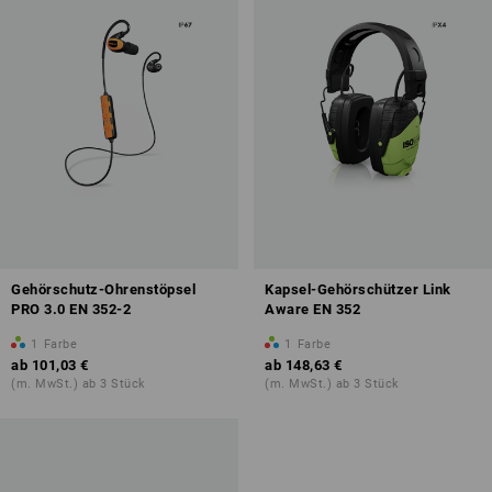
Gehörschutz-Ohrenstöpsel
Kapsel-Gehörschützer Link
PRO 3.0 EN 352-2
Aware EN 352
1
Farbe
1
Farbe
ab
101,03 €
ab
148,63 €
(m. MwSt.) ab 3 Stück
(m. MwSt.) ab 3 Stück