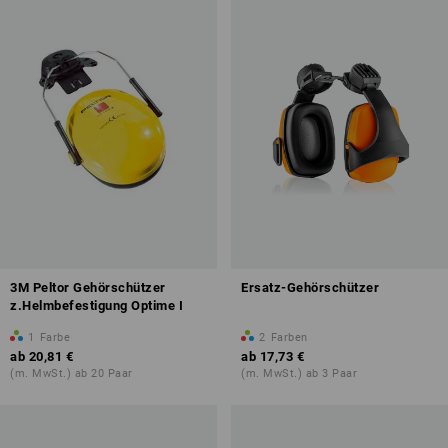
3M Peltor Gehörschützer
Ersatz-Gehörschützer
z.Helmbefestigung Optime I
1
Farbe
2
Farben
ab
20,81 €
ab
17,73 €
(m. MwSt.) ab 20 Paar
(m. MwSt.) ab 3 Paar