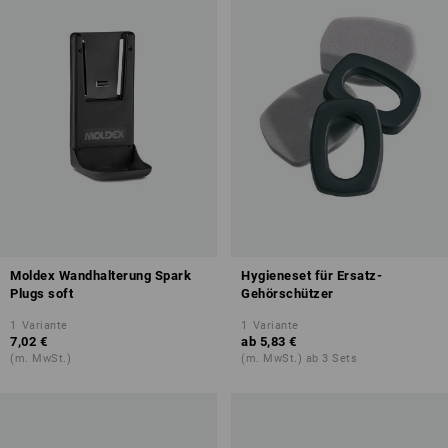
Moldex Wandhalterung Spark
Hygieneset für Ersatz-
Plugs soft
Gehörschützer
1
Variante
1
Variante
7,02 €
ab
5,83 €
(m. MwSt.)
(m. MwSt.) ab 3 Sets