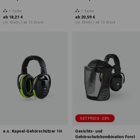
1
Farbe
1
Farbe
ab
18,21 €
ab
20,59 €
(m. MwSt.) ab 10 Stück
(m. MwSt.) ab 10 Stück
SETPREIS -28%
e.s. Kapsel-Gehörschützer 1H
Gesichts- und
Gehörschutzkombination Forst