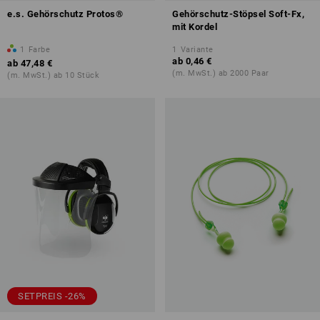
e.s. Gehörschutz Protos®
Gehörschutz-Stöpsel Soft-Fx,
mit Kordel
1
Farbe
1
Variante
ab
0,46 €
ab
47,48 €
(m. MwSt.) ab 2000 Paar
(m. MwSt.) ab 10 Stück
SETPREIS -26%