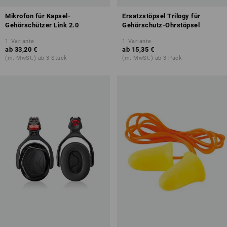
Mikrofon für Kapsel-
Ersatzstöpsel Trilogy für
Gehörschützer Link 2.0
Gehörschutz-Ohrstöpsel
1
Variante
1
Variante
ab
33,20 €
ab
15,35 €
(m. MwSt.) ab 3 Stück
(m. MwSt.) ab 3 Pack