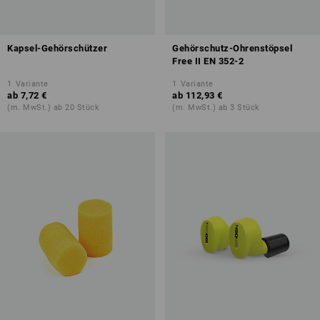
Kapsel-Gehörschützer
Gehörschutz-Ohrenstöpsel
Free II EN 352-2
1
Variante
1
Variante
ab
7,72 €
ab
112,93 €
(m. MwSt.) ab 20 Stück
(m. MwSt.) ab 3 Stück