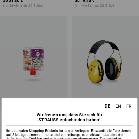
ab
21,30 €
ab
19,40 €
(m. MwSt.) ab 20 Stück
(m. MwSt.) ab 20 Stück
DE
EN
FR
Wir freuen uns, dass Sie sich für
Moldex Spenderstation Spark
3M Peltor Kapsel-
STRAUSS entschieden haben!
Plugs soft
Gehörschützer Optime I
2
Ihr optimales Shopping-Erlebnis ist unser Anliegen! Einwandfreie Funktionen,
Varianten
1
Variante
auf Sie abgestimmte Inhalte und ein reibungsloser Ablauf - das sind die
ab
45,10 €
ab
15,35 €
Aufgaben der Cookies und weiterer, von uns eingesetzter Technologien.