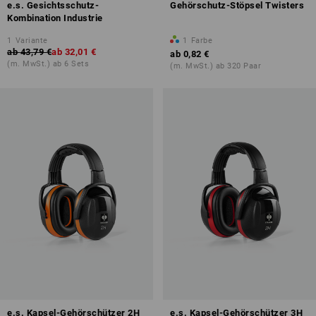
e.s. Gesichtsschutz-
Gehörschutz-Stöpsel Twisters
Kombination Industrie
1
Variante
1
Farbe
ab
43,79 €
ab
32,01 €
ab
0,82 €
(m. MwSt.) ab 6 Sets
(m. MwSt.) ab 320 Paar
e.s. Kapsel-Gehörschützer 2H
e.s. Kapsel-Gehörschützer 3H