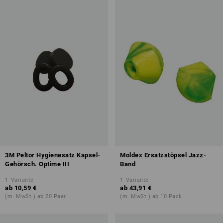
3M Peltor Hygienesatz Kapsel-
Moldex Ersatzstöpsel Jazz-
Gehörsch. Optime III
Band
1
Variante
1
Variante
ab
10,59 €
ab
43,91 €
(m. MwSt.) ab 20 Paar
(m. MwSt.) ab 10 Pack