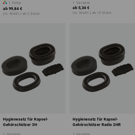
1
Farbe
1
Variante
ab
5,34 €
ab
99,84 €
(m. MwSt.) ab 10 Stück
(m. MwSt.) ab 2 Stück
Hygienesatz für Kapsel-
Hygienesatz für Kapsel-
Gehörschützer 3H
Gehörschützer Radio 2HR
1
Variante
1
Variante