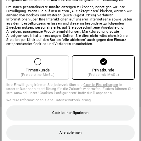
(m. MwSt.) ab 8 Sets
(m. MwSt.) ab 20 Stück
Um Ihnen personalisierte Inhalte anzeigen zu können, benötigen wir Ihre
Einwilligung. Wenn Sie auf den Button „Alle akzeptieren“ klicken, werden wir
anhand von Cookies und weiteren (auch KI-gestützten) Verfahren
Informationen über Ihre Interaktionen auf unserer Internetseite sowie Daten
aus dem Bestellprozess erfassen und diese insbesondere zu folgenden
Zwecken nutzen: personalisierte, auf Sie zugeschnittene Angebote und
Anzeigen, passgenaue Produktempfehlungen, Marktforschung sowie
Anzeigen- und Inhaltsmessungen. Sollten Sie dies nicht wünschen, können
Sie sich per Klick auf den Button “Alle ablehnen” auch gegen den Einsatz
entsprechender Cookies und Verfahren entscheiden.
Firmenkunde
Privatkunde
(Preise ohne MwSt.)
(Preise mit MwSt.)
Ihre Einwilligung können Sie jederzeit über die
Cookie-Einstellungen
in
unserer Datenschutzerklärung für die Zukunft widerrufen. Zudem können Sie
Ihre Auswahl unter "Cookies konfigurieren" individuell anpassen
Weitere Informationen siehe
Datenschutzerklärung
.
3M Gehörschutz-Stöpsel
Cookies konfigurieren
Moldex Jazz-Band
E.A.R.-ULTRAFIT
1
Variante
1
Variante
Alle ablehnen
ab
1,65 €
ab
5,82 €
(m. MwSt.) ab 200 Paar
(m. MwSt.) ab 80 Stück