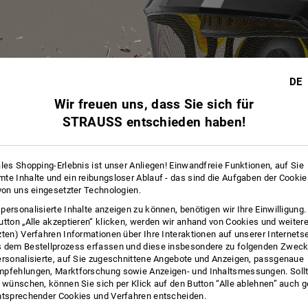
DE
Wir freuen uns, dass Sie sich für
STRAUSS entschieden haben!
ales Shopping-Erlebnis ist unser Anliegen! Einwandfreie Funktionen, auf Sie
te Inhalte und ein reibungsloser Ablauf - das sind die Aufgaben der Cooki
 von uns eingesetzter Technologien.
personalisierte Inhalte anzeigen zu können, benötigen wir Ihre Einwilligung
utton „Alle akzeptieren“ klicken, werden wir anhand von Cookies und weiter
zten) Verfahren Informationen über Ihre Interaktionen auf unserer Internets
 dem Bestellprozess erfassen und diese insbesondere zu folgenden Zwec
SICHERHEIT IST UNSERE NATUR
ersonalisierte, auf Sie zugeschnittene Angebote und Anzeigen, passgenaue
pfehlungen, Marktforschung sowie Anzeigen- und Inhaltsmessungen. Sollt
nsäge, wie Geschosse durch die Luft fliegende Holzsplitter, von oben fa
t wünschen, können Sie sich per Klick auf den Button “Alle ablehnen” auch 
Herausforderungen im Forst verlangen nach herausragender Schutzausrüs
ntsprechender Cookies und Verfahren entscheiden.
e Arbeiten im Forstbereich zugeschnitten und KWF-Profi geprüft, besticht 