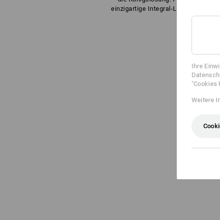
einzigartige Integral-Lösung. Gehör
Ihre Einw
Datenschu
"Cookies 
Weitere I
Cooki