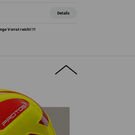
Details
ange Vorrat reicht !!!