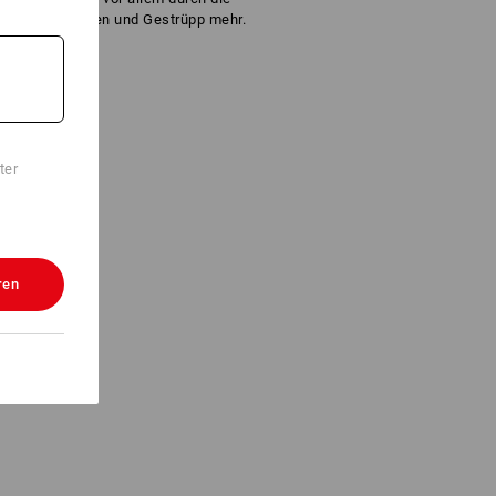
nbleiben an Ästen und Gestrüpp mehr.
ter
ren