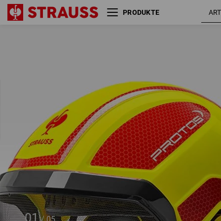
PRODUKTE
SET: Forsthelm Protos +
warngel
STRAUSSbox 340 midi
/ feuerro
01
/
05