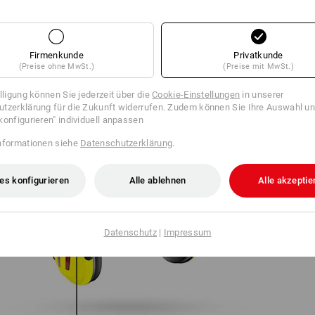
schutz und Visier sind in der Helmschale integriert – kein lästiges Hänge
Arbeiten im Wald war nie sicherer und bequemer.
Firmenkunde
Privatkunde
(Preise ohne MwSt.)
(Preise mit MwSt.)
illigung können Sie jederzeit über die
Cookie-Einstellungen
in unserer
tzerklärung für die Zukunft widerrufen. Zudem können Sie Ihre Auswahl un
konfigurieren" individuell anpassen
nformationen siehe
Datenschutzerklärung
.
es konfigurieren
Alle ablehnen
Alle akzeptie
Datenschutz
|
Impressum