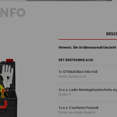
INFO
BESC
Hinweis: Die Größenauswahl bezieht
SET BESTEHEND AUS:
1
x
STRAUSSbox 340 midi
Farbe: schwarz/rot
1
x
e.s. Leder-Montagehandschuhe er
Größe: 9
1
x
e.s. Forsthelm Protos®
Farbe: warngelb/feuerrot