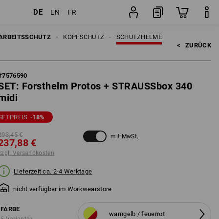
DE
EN
FR
osten
Set
ARBEITSSCHUTZ
KOPFSCHUTZ
SCHUTZHELME
<   
ZURÜCK
#
7576590
SET: Forsthelm Protos + STRAUSSbox 340
midi
SETPREIS
-18
%
293,45 €
mit MwSt.
237,88 €
zzgl. Versandkosten
Lieferzeit ca. 2-4 Werktage
nicht verfügbar im Workwearstore
FARBE
warngelb / feuerrot
5 Varianten