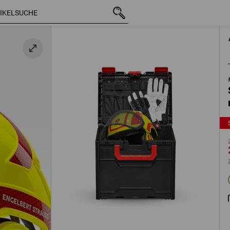
b
mit MwSt.
293,45 €
9
237,88 €
t
zzgl. Versandk