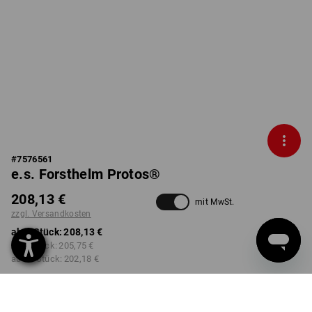
#
7576561
e.s. Forsthelm Protos®
208,13 €
mit MwSt.
zzgl. Versandkosten
ab 1 Stück:
208,13 €
ab 3 Stück:
205,75 €
ab 10 Stück:
202,18 €
Lieferzeit ca. 2-4 Werktage
Workwearstore Verfügbarkeit